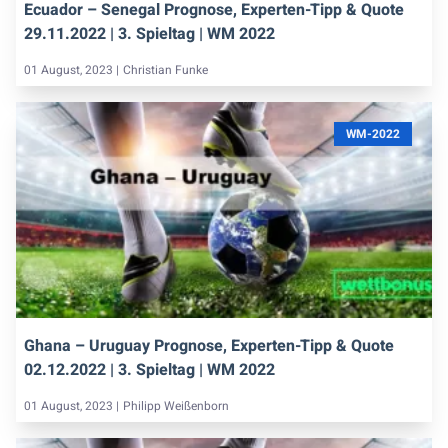
Ecuador – Senegal Prognose, Experten-Tipp & Quote
29.11.2022 | 3. Spieltag | WM 2022
01 August, 2023 |
Christian Funke
WM-2022
Ghana – Uruguay Prognose, Experten-Tipp & Quote
02.12.2022 | 3. Spieltag | WM 2022
01 August, 2023 |
Philipp Weißenborn