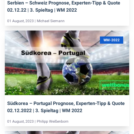
Serbien – Schweiz Prognose, Experten-Tipp & Quote
02.12.22 | 3. Spieltag | WM 2022
01 August, 2023 |
Michael Siemann
WM-2022
Südkorea – Portugal Prognose, Experten-Tipp & Quote
02.12.2022 | 3. Spieltag | WM 2022
01 August, 2023 |
Philipp Weißenborn