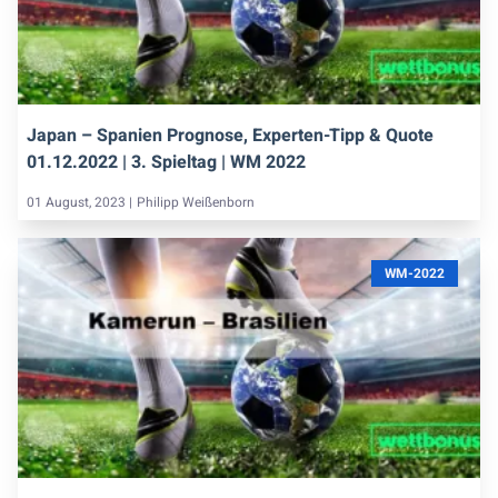
Japan – Spanien Prognose, Experten-Tipp & Quote
01.12.2022 | 3. Spieltag | WM 2022
01 August, 2023 |
Philipp Weißenborn
WM-2022