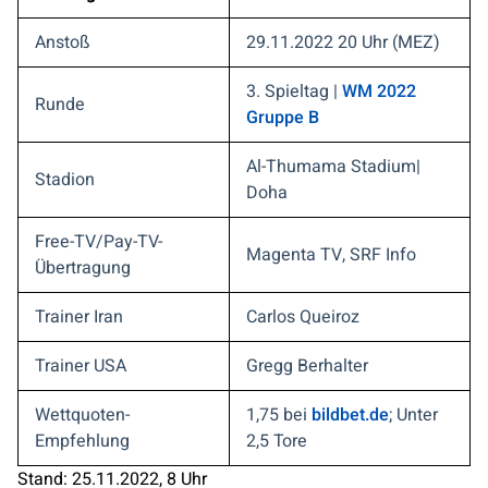
Anstoß
29.11.2022 20 Uhr (MEZ)
3. Spieltag |
WM 2022
Runde
Gruppe B
Al-Thumama Stadium|
Stadion
Doha
Free-TV/Pay-TV-
Magenta TV, SRF Info
Übertragung
Trainer Iran
Carlos Queiroz
Trainer USA
Gregg Berhalter
Wettquoten-
1,75 bei
bildbet.de
; Unter
Empfehlung
2,5 Tore
Stand: 25.11.2022, 8 Uhr