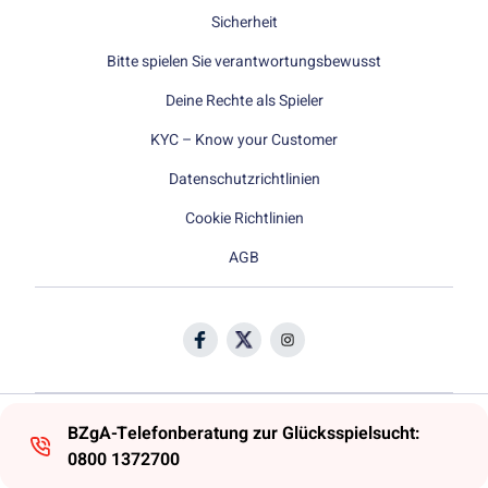
Sicherheit
Bitte spielen Sie verantwortungsbewusst
Deine Rechte als Spieler
KYC – Know your Customer
Datenschutzrichtlinien
Cookie Richtlinien
AGB
BZgA-Telefonberatung zur Glücksspielsucht:
0800 1372700