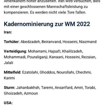
Amerikanern höher anzusehen. Iran wird versuchen, dies
mit einer geschlossenen Mannschaftsleistung zu
kompensieren. Es werden nicht viele Tore fallen.
Kadernominierung zur WM 2022
Iran:
Torhüter
: Abedzadeh, Beiranvand, Hosseini, Niazmand
Verteidigung
: Moharrami, Hajsafi, Khalilzadeh,
Mohammadi, Pouraliganji, Kanaani, Hosseini, Rezaian,
Jalali
Mittelfeld
: Ezatolahi, Ghoddos, Nourollahi, Chechmi,
Karimi
Sturm
: Jahanbakhsh, Taremi, Ansarifard, Amiri, Torabi,
Ghoizadeh, Azmoun
USA: