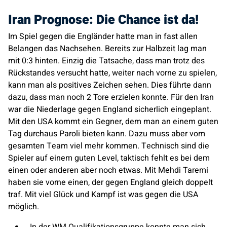
Iran Prognose:
Die Chance ist da!
Im Spiel gegen die Engländer hatte man in fast allen
Belangen das Nachsehen. Bereits zur Halbzeit lag man
mit 0:3 hinten. Einzig die Tatsache, dass man trotz des
Rückstandes versucht hatte, weiter nach vorne zu spielen,
kann man als positives Zeichen sehen. Dies führte dann
dazu, dass man noch 2 Tore erzielen konnte. Für den Iran
war die Niederlage gegen England sicherlich eingeplant.
Mit den USA kommt ein Gegner, dem man an einem guten
Tag durchaus Paroli bieten kann. Dazu muss aber vom
gesamten Team viel mehr kommen. Technisch sind die
Spieler auf einem guten Level, taktisch fehlt es bei dem
einen oder anderen aber noch etwas. Mit Mehdi Taremi
haben sie vorne einen, der gegen England gleich doppelt
traf. Mit viel Glück und Kampf ist was gegen die USA
möglich.
In der WM Qualifikationsgruppe konnte man sich