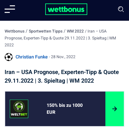
/
/
Wettbonus
Sportwetten Tipps
WM 2022
/
Iran – USA
Prognose, Experten-Tipp & Quote 29.11.2022 | 3. Spieltag | WM
2022
Christian Funke
- 28 Nov., 2022
Iran – USA Prognose, Experten-Tipp & Quote
29.11.2022 | 3. Spieltag | WM 2022
150% bis zu 1000
EUR