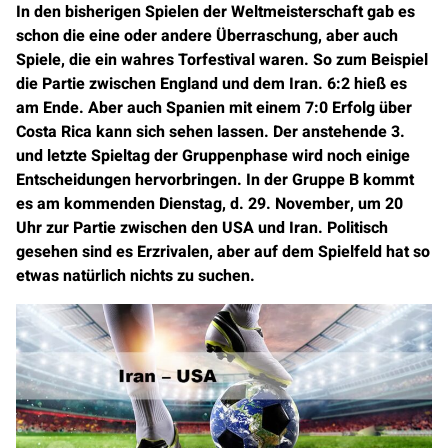
In den bisherigen Spielen der Weltmeisterschaft gab es
schon die eine oder andere Überraschung, aber auch
Spiele, die ein wahres Torfestival waren. So zum Beispiel
die Partie zwischen England und dem Iran. 6:2 hieß es
am Ende. Aber auch Spanien mit einem 7:0 Erfolg über
Costa Rica kann sich sehen lassen. Der anstehende 3.
und letzte Spieltag der Gruppenphase wird noch einige
Entscheidungen hervorbringen. In der Gruppe B kommt
es am kommenden Dienstag, d. 29. November, um 20
Uhr zur Partie zwischen den USA und Iran. Politisch
gesehen sind es Erzrivalen, aber auf dem Spielfeld hat so
etwas natürlich nichts zu suchen.