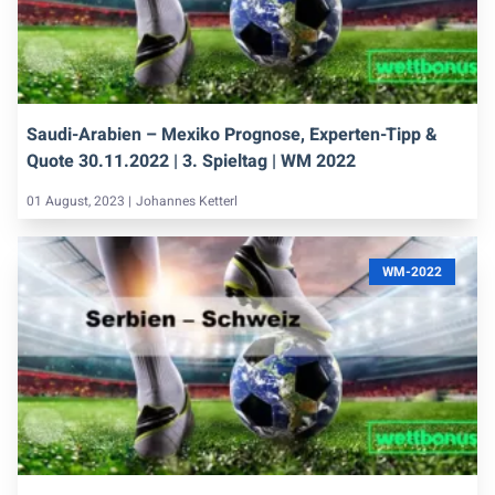
Saudi-Arabien – Mexiko Prognose, Experten-Tipp &
Quote 30.11.2022 | 3. Spieltag | WM 2022
01 August, 2023 |
Johannes Ketterl
WM-2022