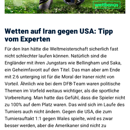
Wetten auf Iran gegen USA: Tipp
vom Experten
Für den Iran hätte die Weltmeisterschaft sicherlich fast
nicht schlechter laufen können. Natürlich sind die
Engländer mit ihren Jungstars wie Bellingham und Saka,
ein Geheimfavorit auf den Titel. Das man aber am Ende
mit 2:6 unterging ist für die Moral der Iraner nicht von
Vorteil. Ähnlich wie bei dem DFB-Team waren politische
Themen im Vorfeld weitaus wichtiger, als die sportliche
Vorbereitung. Man hatte das Gefühl, dass die Spieler nicht
zu 100% auf dem Platz waren. Das wird sich im Laufe des
Turniers auch nicht ändern. Gegen die USA, die zum
Turnierauftakt 1:1 gegen Wales spielte, wird es zwar
besser werden, aber die Amerikaner sind nicht zu