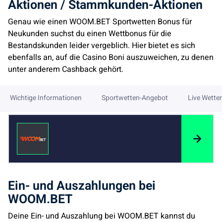
Aktionen / Stammkunden-Aktionen
Genau wie einen WOOM.BET Sportwetten Bonus für
Neukunden suchst du einen Wettbonus für die
Bestandskunden leider vergeblich. Hier bietet es sich
ebenfalls an, auf die Casino Boni auszuweichen, zu denen
unter anderem Cashback gehört.
Wichtige Informationen
Sportwetten-Angebot
Live Wette
Ein- und Auszahlungen bei
WOOM.BET
Deine Ein- und Auszahlung bei WOOM.BET kannst du