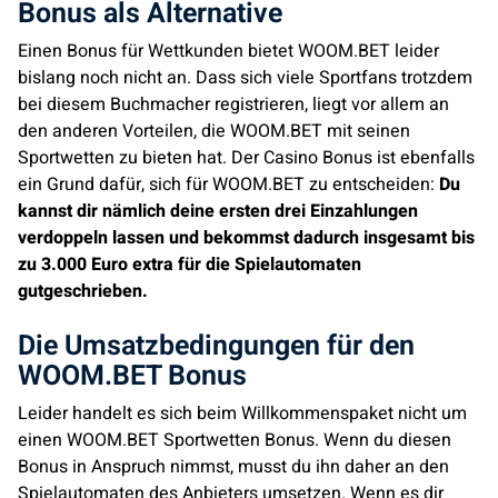
Bonus als Alternative
Bonusbedingungen
–
Einen Bonus für Wettkunden bietet WOOM.BET leider
Mindesteinzahlung
–
bislang noch nicht an. Dass sich viele Sportfans trotzdem
bei diesem Buchmacher registrieren, liegt vor allem an
den anderen Vorteilen, die WOOM.BET mit seinen
Sportwetten zu bieten hat. Der Casino Bonus ist ebenfalls
ein Grund dafür, sich für WOOM.BET zu entscheiden:
Du
kannst dir nämlich deine ersten drei Einzahlungen
verdoppeln lassen und bekommst dadurch insgesamt bis
zu 3.000 Euro extra für die Spielautomaten
gutgeschrieben.
Die Umsatzbedingungen für den
WOOM.BET Bonus
Leider handelt es sich beim Willkommenspaket nicht um
einen WOOM.BET Sportwetten Bonus. Wenn du diesen
Bonus in Anspruch nimmst, musst du ihn daher an den
Spielautomaten des Anbieters umsetzen. Wenn es dir