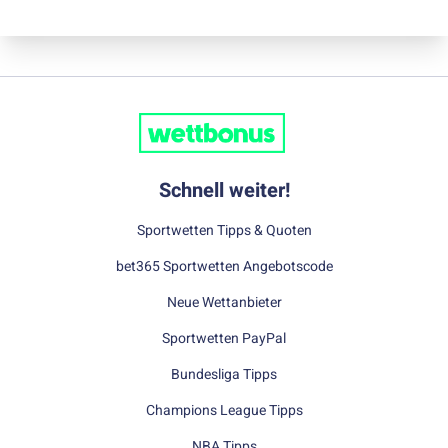
Schnell weiter!
Sportwetten Tipps & Quoten
bet365 Sportwetten Angebotscode
Neue Wettanbieter
Sportwetten PayPal
Bundesliga Tipps
Champions League Tipps
NBA Tipps