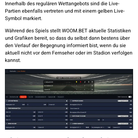
Innerhalb des regulären Wettangebots sind die Live-
Partien ebenfalls vertreten und mit einem gelben Live-
Symbol markiert.
Während des Spiels stellt WOOM.BET aktuelle Statistiken
und Grafiken bereit, so dass du selbst dann bestens über
den Verlauf der Begegnung informiert bist, wenn du sie
aktuell nicht vor dem Fernseher oder im Stadion verfolgen
kannst.