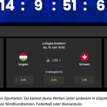
 Sportarten. Du kannst deine Wetten unter anderem in eSports
 wie Windhundrennen, Federball oder Wasserpolo.