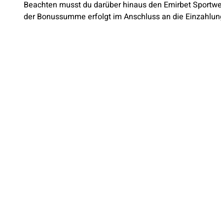
Beachten musst du darüber hinaus den Emirbet Sportwe
der Bonussumme erfolgt im Anschluss an die Einzahlun