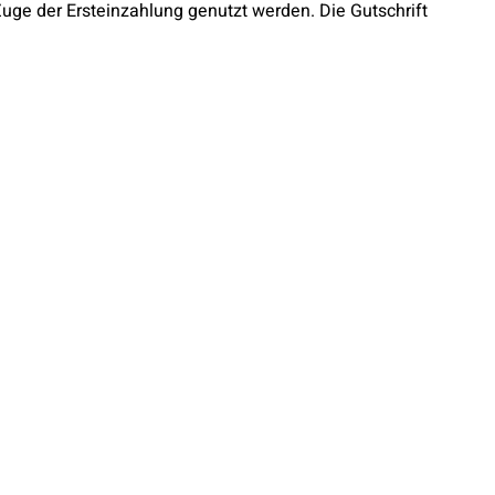
uge der Ersteinzahlung genutzt werden. Die Gutschrift