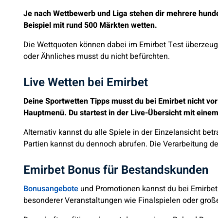
Je nach Wettbewerb und Liga stehen dir mehrere hunder
Beispiel mit rund 500 Märkten wetten.
Die Wettquoten können dabei im Emirbet Test überzeuge
oder Ähnliches musst du nicht befürchten.
Live Wetten bei Emirbet
Deine Sportwetten Tipps musst du bei Emirbet nicht vor
Hauptmenü. Du startest in der Live-Übersicht mit einem 
Alternativ kannst du alle Spiele in der Einzelansicht bet
Partien kannst du dennoch abrufen. Die Verarbeitung der
Emirbet Bonus für Bestandskunden
Bonusangebote
und Promotionen kannst du bei Emirbet
besonderer Veranstaltungen wie Finalspielen oder groß