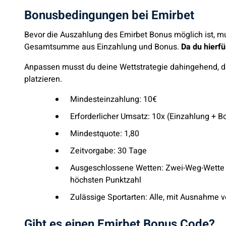
Bonusbedingungen bei Emirbet
Bevor die Auszahlung des Emirbet Bonus möglich ist, m
Gesamtsumme aus Einzahlung und Bonus.
Da du hierfü
Anpassen musst du deine Wettstrategie dahingehend, da
platzieren.
Mindesteinzahlung: 10€
Erforderlicher Umsatz: 10x (Einzahlung + B
Mindestquote: 1,80
Zeitvorgabe: 30 Tage
Ausgeschlossene Wetten: Zwei-Weg-Wette auf
höchsten Punktzahl
Zulässige Sportarten: Alle, mit Ausnahme
Gibt es einen Emirbet Bonus Code?