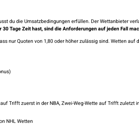
usst du die Umsatzbedingungen erfüllen. Der Wettanbieter ver
r 30 Tage Zeit hast, sind die Anforderungen auf jeden Fall ma
ss nur Quoten von 1,80 oder höher zulässig sind. Wetten auf 
onus)
 Trifft zuerst in der NBA, Zwei-Weg-Wette auf Trifft zuletzt 
 von NHL Wetten