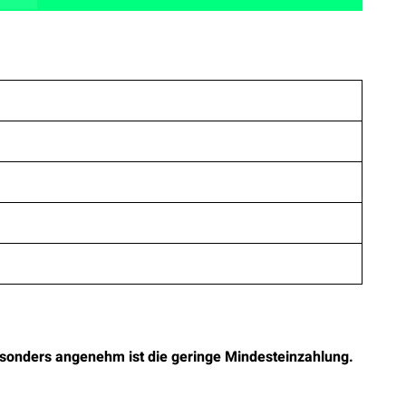
esonders angenehm ist die geringe Mindesteinzahlung.