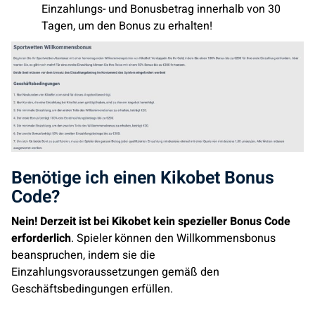
Einzahlungs- und Bonusbetrag innerhalb von 30
Tagen, um den Bonus zu erhalten!
Benötige ich einen Kikobet Bonus
Code?
Nein! Derzeit ist bei Kikobet kein spezieller Bonus Code
erforderlich
. Spieler können den Willkommensbonus
beanspruchen, indem sie die
Einzahlungsvoraussetzungen gemäß den
Geschäftsbedingungen erfüllen.