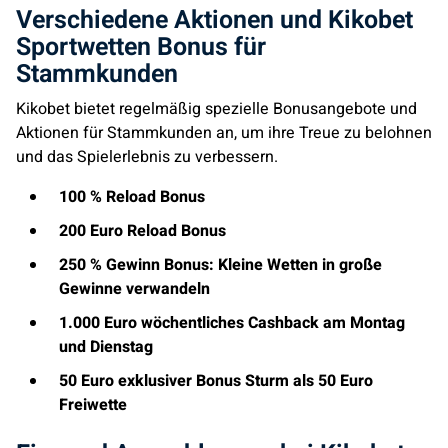
Verschiedene Aktionen und Kikobet
Sportwetten Bonus für
Stammkunden
Kikobet bietet regelmäßig spezielle Bonusangebote und
Aktionen für Stammkunden an, um ihre Treue zu belohnen
und das Spielerlebnis zu verbessern.
100 % Reload Bonus
200 Euro Reload Bonus
250 % Gewinn Bonus: Kleine Wetten in große
Gewinne verwandeln
1.000 Euro wöchentliches Cashback am Montag
und Dienstag
50 Euro exklusiver Bonus Sturm als 50 Euro
Freiwette