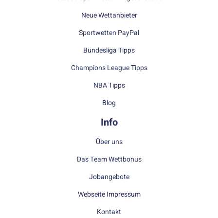
Neue Wettanbieter
Sportwetten PayPal
Bundesliga Tipps
Champions League Tipps
NBA Tipps
Blog
Info
Über uns
Das Team Wettbonus
Jobangebote
Webseite Impressum
Kontakt