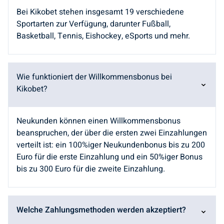
Bei Kikobet stehen insgesamt 19 verschiedene
Sportarten zur Verfügung, darunter Fußball,
Basketball, Tennis, Eishockey, eSports und mehr.
Wie funktioniert der Willkommensbonus bei
Kikobet?
Neukunden können einen Willkommensbonus
beanspruchen, der über die ersten zwei Einzahlungen
verteilt ist: ein 100%iger Neukundenbonus bis zu 200
Euro für die erste Einzahlung und ein 50%iger Bonus
bis zu 300 Euro für die zweite Einzahlung.
Welche Zahlungsmethoden werden akzeptiert?