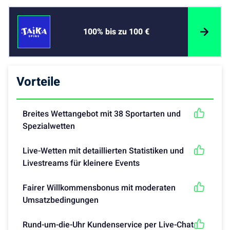
100% bis zu 100 €
Vorteile
Breites Wettangebot mit 38 Sportarten und
Spezialwetten
Live-Wetten mit detaillierten Statistiken und
Livestreams für kleinere Events
Fairer Willkommensbonus mit moderaten
Umsatzbedingungen
Rund-um-die-Uhr Kundenservice per Live-Chat