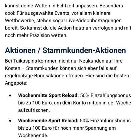
kannst deine Wetten in Echtzeit anpassen. Besonders
cool: Für ausgewählte Events, vor allem kleinere
Wettbewerbe, stehen sogar Live-Videoübertragungen
bereit. So kannst du die Action hautnah verfolgen und mit
noch mehr Präzision wetten.
Aktionen / Stammkunden-Aktionen
Bei Taikaspins kommen nicht nur Neukunden auf ihre
Kosten – Stammkunden können sich ebenfalls auf
regelmäßige Bonusaktionen freuen. Hier sind die besten
Angebote:
Wochenmitte Sport Reload:
50% Einzahlungsbonus
bis zu 100 Euro, um dein Konto mitten in der Woche
aufzufrischen.
Wochenende Sport Reload:
50% Einzahlungsbonus
bis zu 100 Euro für noch mehr Spannung am
Wochenende.