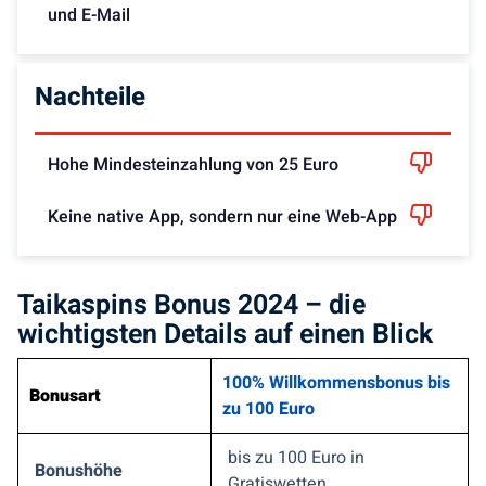
und E-Mail
Nachteile
Hohe Mindesteinzahlung von 25 Euro
Keine native App, sondern nur eine Web-App
Taikaspins Bonus 2024 – die
wichtigsten Details auf einen Blick
100% Willkommensbonus bis
Bonusart
zu 100 Euro
bis zu 100 Euro in
Bonushöhe
Gratiswetten