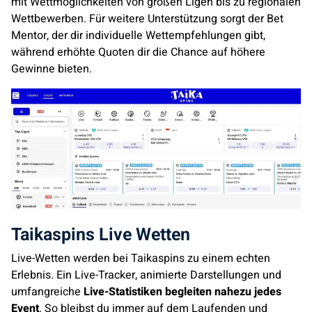
mit Wettmöglichkeiten von großen Ligen bis zu regionalen
Wettbewerben. Für weitere Unterstützung sorgt der Bet
Mentor, der dir individuelle Wettempfehlungen gibt,
während erhöhte Quoten dir die Chance auf höhere
Gewinne bieten.
Taikaspins Live Wetten
Live-Wetten werden bei Taikaspins zu einem echten
Erlebnis. Ein Live-Tracker, animierte Darstellungen und
umfangreiche
Live-Statistiken begleiten nahezu jedes
Event
. So bleibst du immer auf dem Laufenden und