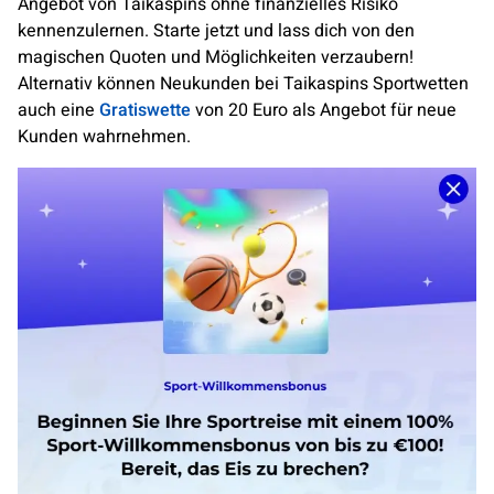
Angebot von Taikaspins ohne finanzielles Risiko
kennenzulernen. Starte jetzt und lass dich von den
magischen Quoten und Möglichkeiten verzaubern!
Alternativ können Neukunden bei Taikaspins Sportwetten
auch eine
Gratiswette
von 20 Euro als Angebot für neue
Kunden wahrnehmen.