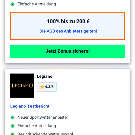
Einfache Anmeldung
100% bis zu 200 €
Die AGB des Anbieters gelten!
Jetzt Bonus sichern!
Legiano
4.3/5
Legiano Testbericht
Neuer Sportwettenanbieter
Einfache Anmeldung
Beeindruckende Wettauswahl