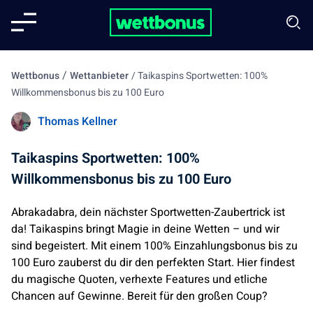
/
Wettbonus
Wettanbieter
/
Taikaspins Sportwetten: 100%
Willkommensbonus bis zu 100 Euro
Thomas Kellner
Taikaspins Sportwetten: 100%
Willkommensbonus bis zu 100 Euro
Abrakadabra, dein nächster Sportwetten-Zaubertrick ist
da! Taikaspins bringt Magie in deine Wetten – und wir
sind begeistert. Mit einem 100% Einzahlungsbonus bis zu
100 Euro zauberst du dir den perfekten Start. Hier findest
du magische Quoten, verhexte Features und etliche
Chancen auf Gewinne. Bereit für den großen Coup?