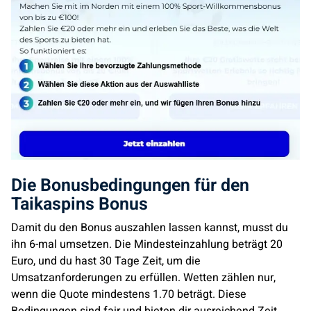
Die Bonusbedingungen für den
Taikaspins Bonus
Damit du den Bonus auszahlen lassen kannst, musst du
ihn 6-mal umsetzen. Die Mindesteinzahlung beträgt 20
Euro, und du hast 30 Tage Zeit, um die
Umsatzanforderungen zu erfüllen. Wetten zählen nur,
wenn die Quote mindestens 1.70 beträgt. Diese