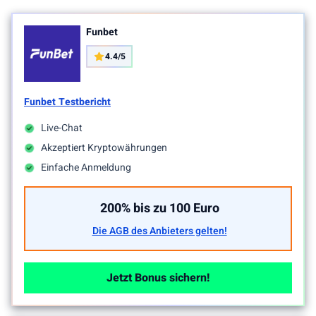
Funbet
4.4/5
Funbet Testbericht
Live-Chat
Akzeptiert Kryptowährungen
Einfache Anmeldung
200% bis zu 100 Euro
Die AGB des Anbieters gelten!
Jetzt Bonus sichern!