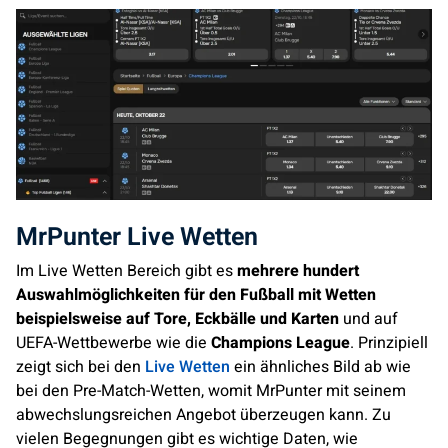
MrPunter Live Wetten
Im Live Wetten Bereich gibt es
mehrere hundert
Auswahlmöglichkeiten für den Fußball mit Wetten
beispielsweise auf Tore, Eckbälle und Karten
und auf
UEFA-Wettbewerbe wie die
Champions League
. Prinzipiell
zeigt sich bei den
Live Wetten
ein ähnliches Bild ab wie
bei den Pre-Match-Wetten, womit MrPunter mit seinem
abwechslungsreichen Angebot überzeugen kann. Zu
vielen Begegnungen gibt es wichtige Daten, wie