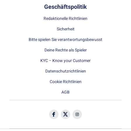
Geschäftspolitik
Redaktionelle Richtlinien
Sicherheit
Bitte spielen Sie verantwortungsbewusst
Deine Rechte als Spieler
KYC – Know your Customer
Datenschutzrichtlinien
Cookie Richtlinien
AGB