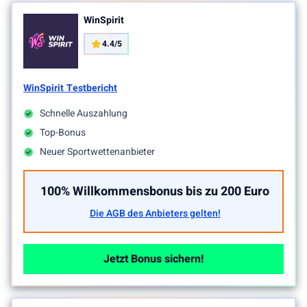
WinSpirit
4.4/5
WinSpirit Testbericht
Schnelle Auszahlung
Top-Bonus
Neuer Sportwettenanbieter
100% Willkommensbonus bis zu 200 Euro
Die AGB des Anbieters gelten!
Jetzt Bonus sichern!