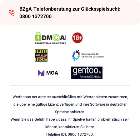
BZgA-Telefonberatung zur Glücksspielsucht:
0800 1372700
Wettbonus.net arbeitet ausschließlich mit Wettanbietern zusammen,
die über eine gültige Lizenz verfügen und ihre Software in deutscher
Sprache anbieten.
Wenn Sie das Gefühl haben, dass Ihr Spielverhalten problematisch sein
könnte, kontaktieren Sie bitte:
Helpline (D): 0800 1372700;