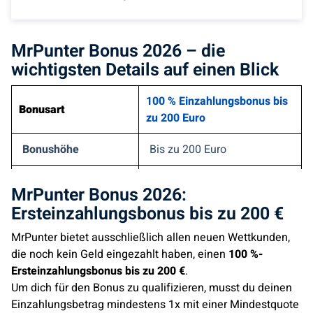
MrPunter Bonus 2026 – die
wichtigsten Details auf einen Blick
100 % Einzahlungsbonus bis
Bonusart
zu 200 Euro
Bonushöhe
Bis zu 200 Euro
Bonus Code
wird nicht verlangt
MrPunter Bonus 2026:
Ersteinzahlungsbonus bis zu 200 €
Bonusbedingungen
6x umsetzen
MrPunter bietet ausschließlich allen neuen Wettkunden,
Mindesteinzahlung
20 Euro
die noch kein Geld eingezahlt haben, einen
100 %-
Ersteinzahlungsbonus bis zu 200 €
.
Um dich für den Bonus zu qualifizieren, musst du deinen
Einzahlungsbetrag mindestens 1x mit einer Mindestquote