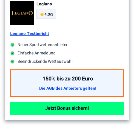
Legiano
4.3/5
Legiano Testbericht
Neuer Sportwettenanbieter
Einfache Anmeldung
Beeindruckende Wettauswahl
150% bis zu 200 Euro
Die AGB des Anbieters gelten!
Jetzt Bonus sichern!