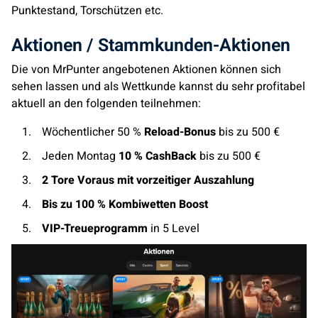
Punktestand, Torschützen etc.
Aktionen / Stammkunden-Aktionen
Die von MrPunter angebotenen Aktionen können sich
sehen lassen und als Wettkunde kannst du sehr profitabel
aktuell an den folgenden teilnehmen:
Wöchentlicher 50 %
Reload-Bonus
bis zu 500 €
Jeden Montag
10 % CashBack
bis zu 500 €
2 Tore Voraus mit vorzeitiger Auszahlung
Bis zu 100 % Kombiwetten Boost
VIP-Treueprogramm
in 5 Level