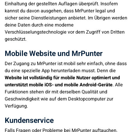
Einhaltung der gestellten Auflagen überprüft. Insofern
kannst du davon ausgehen, dass MrPunter legal und
sicher seine Dienstleistungen anbietet. Im Übrigen werden
deine Daten durch eine moderne
Verschlüsselungstechnologie vor dem Zugriff von Dritten
geschützt.
Mobile Website und MrPunter
Der Zugang zu MrPunter ist mobil sehr einfach, ohne dass
du eine spezielle App herunterladen musst. Denn die
Website ist vollständig für mobile Nutzer optimiert und
unterstützt mobile iOS- und mobile Android-Geräte
. Alle
Funktionen stehen dir mit derselben Qualität und
Geschwindigkeit wie auf dem Desktopcomputer zur
Verfügung.
Kundenservice
Falls Fragen oder Probleme bei MrPunter auftauchen,