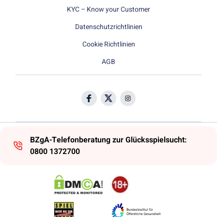
KYC – Know your Customer
Datenschutzrichtlinien
Cookie Richtlinien
AGB
BZgA-Telefonberatung zur Glücksspielsucht:
0800 1372700