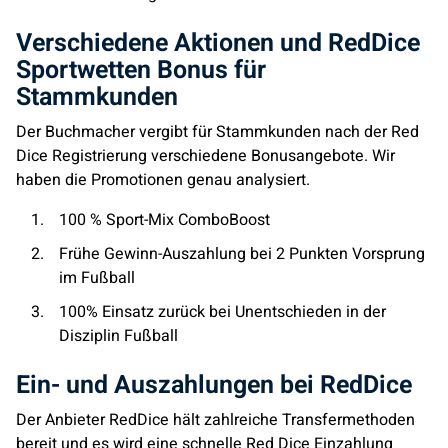
Verschiedene Aktionen und RedDice
Sportwetten Bonus für
Stammkunden
Der Buchmacher vergibt für Stammkunden nach der Red
Dice Registrierung verschiedene Bonusangebote. Wir
haben die Promotionen genau analysiert.
100 % Sport-Mix ComboBoost
Frühe Gewinn-Auszahlung bei 2 Punkten Vorsprung
im Fußball
100% Einsatz zurück bei Unentschieden in der
Disziplin Fußball
Ein- und Auszahlungen bei RedDice
Der Anbieter RedDice hält zahlreiche Transfermethoden
bereit und es wird eine schnelle Red Dice Einzahlung