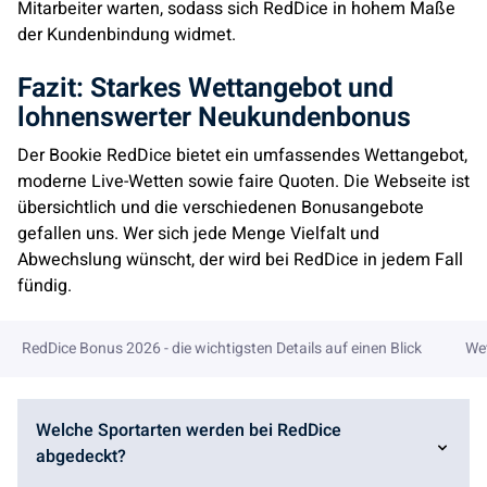
Mitarbeiter warten, sodass sich RedDice in hohem Maße
der Kundenbindung widmet.
Fazit: Starkes Wettangebot und
lohnenswerter Neukundenbonus
Der Bookie RedDice bietet ein umfassendes Wettangebot,
moderne Live-Wetten sowie faire Quoten. Die Webseite ist
übersichtlich und die verschiedenen Bonusangebote
gefallen uns. Wer sich jede Menge Vielfalt und
Abwechslung wünscht, der wird bei RedDice in jedem Fall
fündig.
RedDice Bonus 2026 - die wichtigsten Details auf einen Blick
Wet
Welche Sportarten werden bei RedDice
abgedeckt?