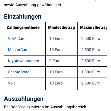
sowie Auszahlung gewährleistet.
Einzahlungen
Zahlungsmethode
Mindestbetrag
Maximalbetrag
VISA Card
10 Euro
2.500 Euro
MasterCard
10 Euro
2.500 Euro
Kryptowährungen
0 Euro
2.500 Euro
CashtoCode
10 Euro
1.000 Euro
Volt
10 Euro
2.500 Euro
MiFinity
10 Euro
2.500 Euro
Auszahlungen
Banktransfer /
Bei RedDice existieren im Auszahlungsbereich
10 Euro
2.500 Euro