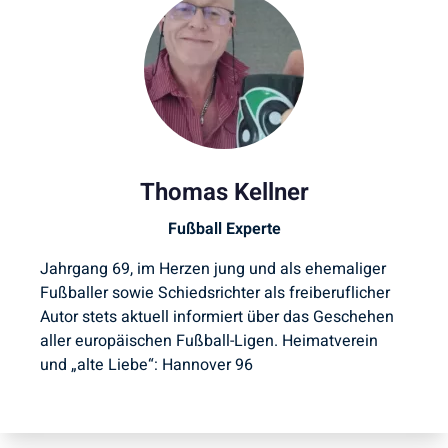
Thomas Kellner
Fußball Experte
Jahrgang 69, im Herzen jung und als ehemaliger
Fußballer sowie Schiedsrichter als freiberuflicher
Autor stets aktuell informiert über das Geschehen
aller europäischen Fußball-Ligen. Heimatverein
und „alte Liebe“: Hannover 96