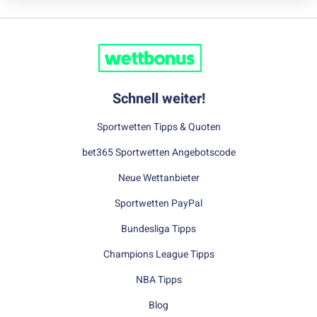
Schnell weiter!
Sportwetten Tipps & Quoten
bet365 Sportwetten Angebotscode
Neue Wettanbieter
Sportwetten PayPal
Bundesliga Tipps
Champions League Tipps
NBA Tipps
Blog