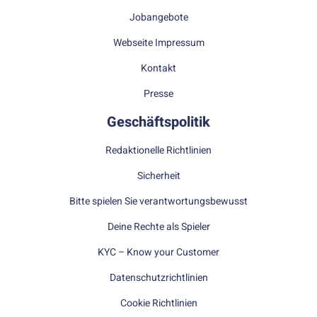
Jobangebote
Webseite Impressum
Kontakt
Presse
Geschäftspolitik
Redaktionelle Richtlinien
Sicherheit
Bitte spielen Sie verantwortungsbewusst
Deine Rechte als Spieler
KYC – Know your Customer
Datenschutzrichtlinien
Cookie Richtlinien