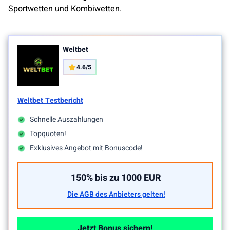
Sportwetten und Kombiwetten.
Weltbet
4.6/5
Weltbet Testbericht
Schnelle Auszahlungen
Topquoten!
Exklusives Angebot mit Bonuscode!
150% bis zu 1000 EUR
Die AGB des Anbieters gelten!
Jetzt Bonus sichern!