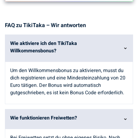
FAQ zu TikiTaka – Wir antworten
Wie aktiviere ich den TikiTaka
Willkommensbonus?
Um den Willkommensbonus zu aktivieren, musst du
dich registrieren und eine Mindesteinzahlung von 20
Euro tätigen. Der Bonus wird automatisch
gutgeschrieben, es ist kein Bonus Code erforderlich.
Wie funktionieren Freiwetten?
Bei Freiwetten setzt du ohne eigenes Risiko. Nach