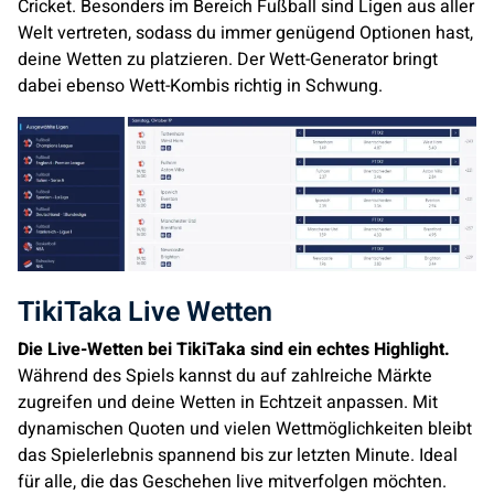
Cricket. Besonders im Bereich Fußball sind Ligen aus aller
Welt vertreten, sodass du immer genügend Optionen hast,
deine Wetten zu platzieren. Der Wett-Generator bringt
dabei ebenso Wett-Kombis richtig in Schwung.
TikiTaka Live Wetten
Die Live-Wetten bei TikiTaka sind ein echtes Highlight.
Während des Spiels kannst du auf zahlreiche Märkte
zugreifen und deine Wetten in Echtzeit anpassen. Mit
dynamischen Quoten und vielen Wettmöglichkeiten bleibt
das Spielerlebnis spannend bis zur letzten Minute. Ideal
für alle, die das Geschehen live mitverfolgen möchten.