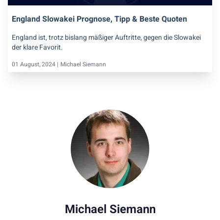
England Slowakei Prognose, Tipp & Beste Quoten
England ist, trotz bislang mäßiger Auftritte, gegen die Slowakei
der klare Favorit.
01 August, 2024 |
Michael Siemann
Michael Siemann