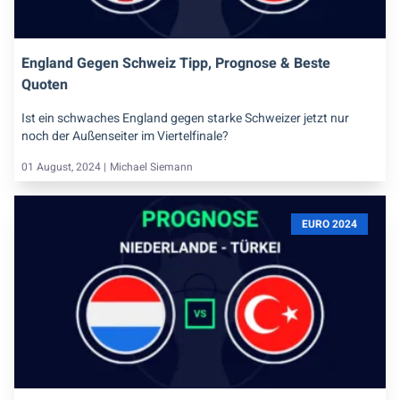
England Gegen Schweiz Tipp, Prognose & Beste
Quoten
Ist ein schwaches England gegen starke Schweizer jetzt nur
noch der Außenseiter im Viertelfinale?
01 August, 2024 |
Michael Siemann
EURO 2024