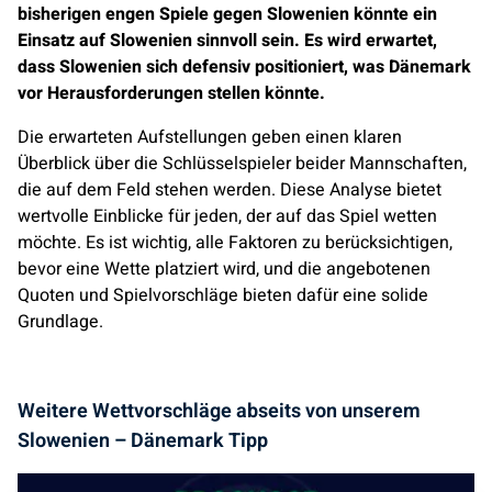
bisherigen engen Spiele gegen Slowenien könnte ein
Einsatz auf Slowenien sinnvoll sein. Es wird erwartet,
dass Slowenien sich defensiv positioniert, was Dänemark
vor Herausforderungen stellen könnte.
Die erwarteten Aufstellungen geben einen klaren
Überblick über die Schlüsselspieler beider Mannschaften,
die auf dem Feld stehen werden. Diese Analyse bietet
wertvolle Einblicke für jeden, der auf das Spiel wetten
möchte. Es ist wichtig, alle Faktoren zu berücksichtigen,
bevor eine Wette platziert wird, und die angebotenen
Quoten und Spielvorschläge bieten dafür eine solide
Grundlage.
Weitere Wettvorschläge abseits von unserem
Slowenien – Dänemark Tipp