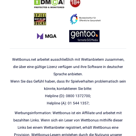
Wettbonus.net arbeitet ausschließlich mit Wettanbietern zusammen,
die über eine gültige Lizenz verfügen und ihre Software in deutscher
Sprache anbieten.
Wenn Sie das Gefühl haben, dass Ihr Spielverhalten problematisch sein
könnte, kontaktieren Sie bitte:
Helpline (D): 0800 1372700;
Helpline (A): 01 544 1357;
Werbungsinformation: Wettbonus ist ein Affiliate und arbeitet mit
bezahlten Links. Wenn sich ein Leser von Wettbonus mithilfe dieser
Links bei einem Wettanbieter registriert, erhält Wettbonus eine
Provision. Wettbonus-Lesern entstehen durch die Nutzung unserer