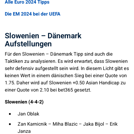
Alle Euro 2024 Tipps
Die EM 2024 bei der UEFA
Slowenien – Dänemark
Aufstellungen
Für den Slowenien – Dänemark Tipp sind auch die
Taktiken zu analysieren. Es wird erwartet, dass Slowenien
sehr defensiv aufgestellt sein wird. In diesem Licht gibt es
keinen Wert in einem dänischen Sieg bei einer Quote von
1.75. Daher wird auf Slowenien +0.50 Asian Handicap zu
einer Quote von 2.10 bei bet365 gesetzt.
Slowenien (4-4-2)
Jan Oblak
Zan Karnicnik – Miha Blazic – Jaka Bijol – Erik
Janza