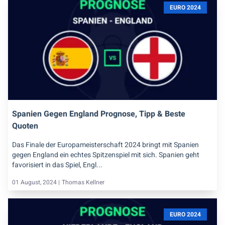
EURO 2024
Spanien Gegen England Prognose, Tipp & Beste
Quoten
Das Finale der Europameisterschaft 2024 bringt mit Spanien
gegen England ein echtes Spitzenspiel mit sich. Spanien geht
favorisiert in das Spiel, Engl...
01 August, 2024 |
Thomas Kellner
EURO 2024