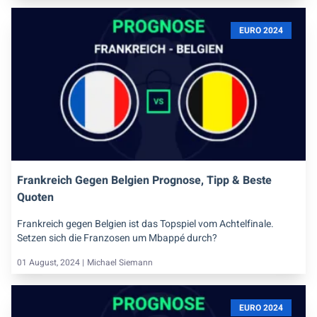
EURO 2024
Frankreich Gegen Belgien Prognose, Tipp & Beste
Quoten
Frankreich gegen Belgien ist das Topspiel vom Achtelfinale.
Setzen sich die Franzosen um Mbappé durch?
01 August, 2024 |
Michael Siemann
EURO 2024