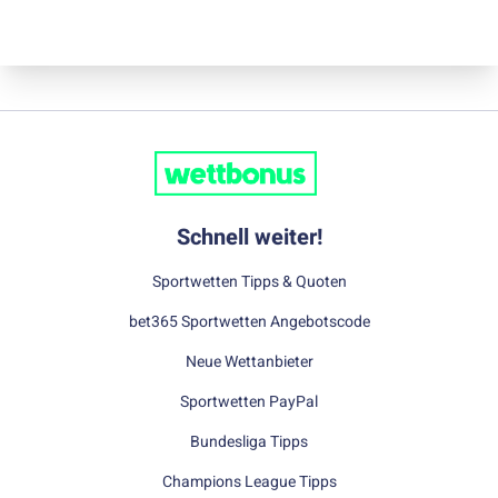
Schnell weiter!
Sportwetten Tipps & Quoten
bet365 Sportwetten Angebotscode
Neue Wettanbieter
Sportwetten PayPal
Bundesliga Tipps
Champions League Tipps