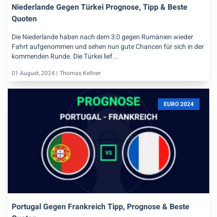
Niederlande Gegen Türkei Prognose, Tipp & Beste
Quoten
Die Niederlande haben nach dem 3:0 gegen Rumänien wieder
Fahrt aufgenommen und sehen nun gute Chancen für sich in der
kommenden Runde. Die Türkei lief...
01 August, 2024 |
Thomas Kellner
EURO 2024
Portugal Gegen Frankreich Tipp, Prognose & Beste