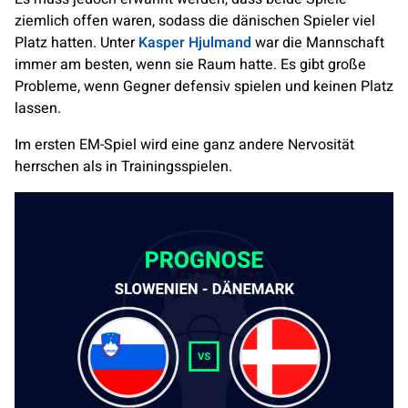
ziemlich offen waren, sodass die dänischen Spieler viel
Platz hatten. Unter
Kasper Hjulmand
war die Mannschaft
immer am besten, wenn sie Raum hatte. Es gibt große
Probleme, wenn Gegner defensiv spielen und keinen Platz
lassen.
Im ersten EM-Spiel wird eine ganz andere Nervosität
herrschen als in Trainingsspielen.