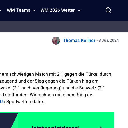
WM Teams
WM 2026 Wetten
Thomas Kellner
- 8 Juli, 2024
einem schwierigen Match mit 2:1 gegen die Türkei durch
berzeugend und der Sieg gegen die Türken hing am
wakei (2:1 nach Verlängerung) und die Schweiz (2:1
nd stattfinden. Wir rechnen mit einem Sieg der
rUp
Sportwetten dafür.