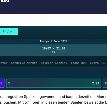
nus!
n der regulären Spielzeit gewonnen und bauen derzeit ein Mom
al pushen. Mit 5:1 Toren in diesen beiden Spielen beweist die