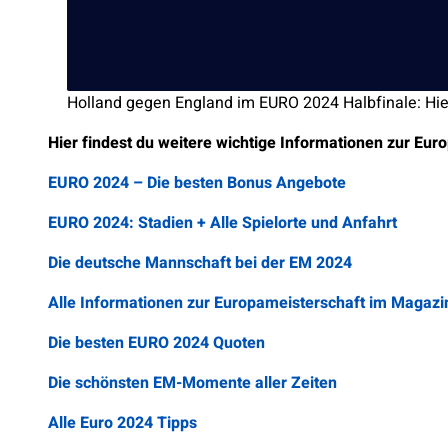
Holland gegen England im EURO 2024 Halbfinale: Hier
Hier findest du weitere wichtige Informationen zur Eur
EURO 2024 – Die besten Bonus Angebote
EURO 2024: Stadien + Alle Spielorte und Anfahrt
Die deutsche Mannschaft bei der EM 2024
Alle Informationen zur Europameisterschaft im Magazi
Die besten EURO 2024 Quoten
Die schönsten EM-Momente aller Zeiten
Alle Euro 2024 Tipps