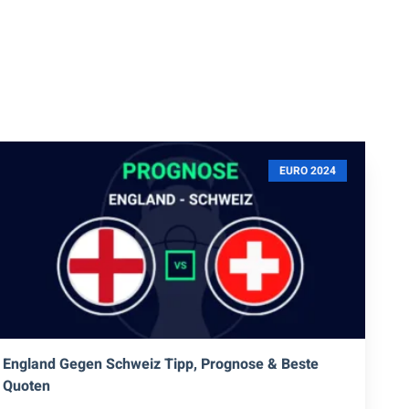
EURO 2024
England Gegen Schweiz Tipp, Prognose & Beste
Quoten