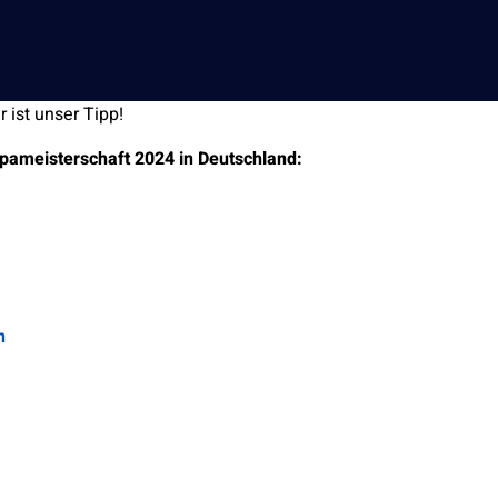
 ist unser Tipp!
opameisterschaft 2024 in Deutschland:
n