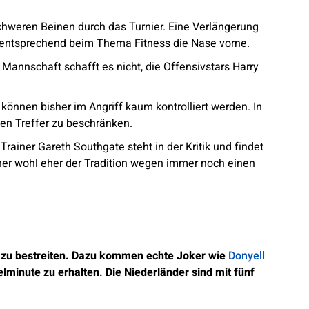
schweren Beinen durch das Turnier. Eine Verlängerung
entsprechend beim Thema Fitness die Nase vorne.
 Mannschaft schafft es nicht, die Offensivstars Harry
 können bisher im Angriff kaum kontrolliert werden. In
en Treffer zu beschränken.
rainer Gareth Southgate steht in der Kritik und findet
er wohl eher der Tradition wegen immer noch einen
is zu bestreiten. Dazu kommen echte Joker wie
Donyell
minute zu erhalten. Die Niederländer sind mit fünf