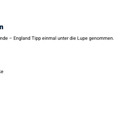
en
lande – England Tipp einmal unter die Lupe genommen.
ke