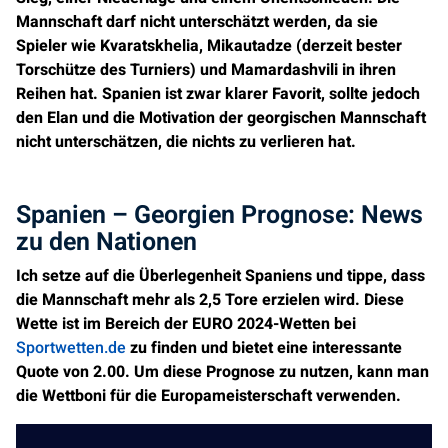
Mannschaft darf nicht unterschätzt werden, da sie
Spieler wie Kvaratskhelia, Mikautadze (derzeit bester
Torschütze des Turniers) und Mamardashvili in ihren
Reihen hat. Spanien ist zwar klarer Favorit, sollte jedoch
den Elan und die Motivation der georgischen Mannschaft
nicht unterschätzen, die nichts zu verlieren hat.
Spanien – Georgien Prognose: News
zu den Nationen
Ich setze auf die Überlegenheit Spaniens und tippe, dass
die Mannschaft mehr als 2,5 Tore erzielen wird. Diese
Wette ist im Bereich der EURO 2024-Wetten bei
Sportwetten.de
zu finden und bietet eine interessante
Quote von 2.00. Um diese Prognose zu nutzen, kann man
die Wettboni für die Europameisterschaft verwenden.