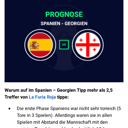
Warum auf im Spanien – Georgien Tipp mehr als 2,5
Treffer von
La Furia Roja
tippe:
Die erste Phase Spaniens war nicht sehr torreich (5
Tore in 3 Spielen). Allerdings waren sie in allen
Spielen mit Abstand die Mannschaft mit den