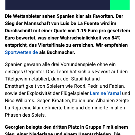
Die Wettanbieter sehen Spanien klar als Favoriten. Der
Sieg der Mannschaft von Luis De La Fuente wird im
Durchschnitt mit einer Quote von 1.19 Euro pro gesetztem
Euro bewertet, was einer Wahrscheinlichkeit von 84%
entspricht, das Viertelfinale zu erreichen. Wir empfehlen
Sportwetten.de
als Buchmacher.
Spanien gewann alle drei Vorrundenspiele ohne ein
einziges Gegentor. Das Team hat sich als Favorit auf den
Titelgewinn etabliert, dank der Stabilität und
Ernsthaftigkeit von Spielern wie Rodri, Pedri und Fabián,
sowie der Explosivität der Flügelspieler
Lamine Yamal
und
Nico Williams. Gegen Kroatien, Italien und Albanien zeigte
La Roja eine klar definierte Linie und dominierte in allen
Phasen des Spiels.
Georgien belegte den dritten Platz in Gruppe F mit einem
Sieg, einer Niederlage und einem Unentschieden. Die