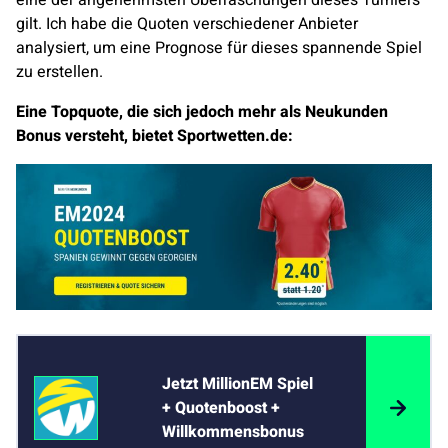
eine der angenehmsten Überraschungen dieses Turniers
gilt. Ich habe die Quoten verschiedener Anbieter
analysiert, um eine Prognose für dieses spannende Spiel
zu erstellen.
Eine Topquote, die sich jedoch mehr als Neukunden
Bonus versteht, bietet Sportwetten.de:
Jetzt MillionEM Spiel
+ Quotenboost +
Willkommensbonus