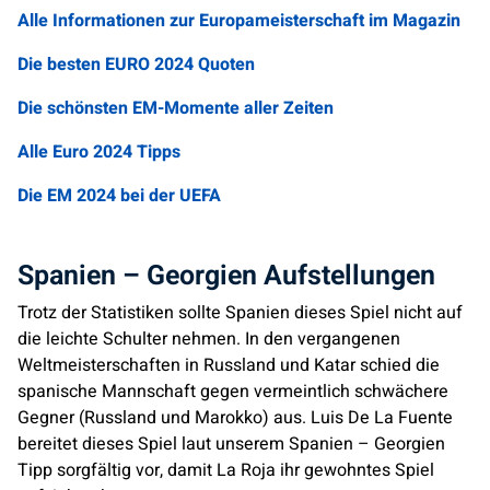
Alle Informationen zur Europameisterschaft im Magazin
Die besten EURO 2024 Quoten
Die schönsten EM-Momente aller Zeiten
Alle Euro 2024 Tipps
Die EM 2024 bei der UEFA
Spanien – Georgien Aufstellungen
Trotz der Statistiken sollte Spanien dieses Spiel nicht auf
die leichte Schulter nehmen. In den vergangenen
Weltmeisterschaften in Russland und Katar schied die
spanische Mannschaft gegen vermeintlich schwächere
Gegner (Russland und Marokko) aus. Luis De La Fuente
bereitet dieses Spiel laut unserem Spanien – Georgien
Tipp sorgfältig vor, damit La Roja ihr gewohntes Spiel