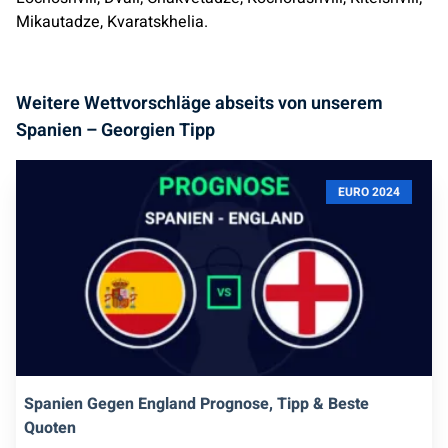
Mikautadze, Kvaratskhelia.
Weitere Wettvorschläge abseits von unserem
Spanien – Georgien Tipp
EURO 2024
Spanien Gegen England Prognose, Tipp & Beste
Quoten