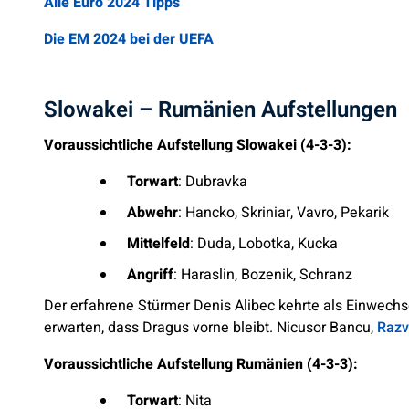
Alle Euro 2024 Tipps
Die EM 2024 bei der UEFA
Slowakei – Rumänien Aufstellungen
Voraussichtliche Aufstellung Slowakei (4-3-3):
Torwart
: Dubravka
Abwehr
: Hancko, Skriniar, Vavro, Pekarik
Mittelfeld
: Duda, Lobotka, Kucka
Angriff
: Haraslin, Bozenik, Schranz
Der erfahrene Stürmer Denis Alibec kehrte als Einwechsel
erwarten, dass Dragus vorne bleibt. Nicusor Bancu,
Razv
Voraussichtliche Aufstellung Rumänien (4-3-3):
Torwart
: Nita