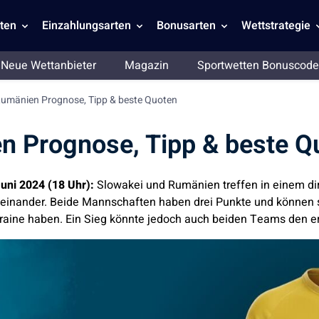
ten
Einzahlungsarten
Bonusarten
Wettstrategie
Neue Wettanbieter
Magazin
Sportwetten Bonuscode
Rumänien Prognose, Tipp & beste Quoten
n Prognose, Tipp & beste Q
uni 2024 (18 Uhr):
Slowakei und Rumänien treffen in einem dir
ufeinander. Beide Mannschaften haben drei Punkte und können 
 Ukraine haben. Ein Sieg könnte jedoch auch beiden Teams den er