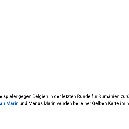
spieler gegen Belgien in der letzten Runde für Rumänien zurück.
an Marin
und Marius Marin würden bei einer Gelben Karte im nä