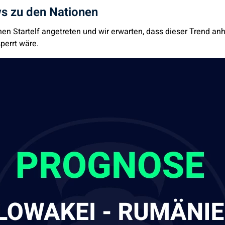
s zu den Nationen
chen Startelf angetreten und wir erwarten, dass dieser Trend an
perrt wäre.