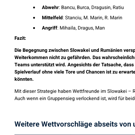
Abwehr
: Bancu, Burca, Dragusin, Ratiu
Mittelfeld
: Stanciu, M. Marin, R. Marin
Angriff
: Mihaila, Dragus, Man
Fazit:
Die Begegnung zwischen Slowakei und Rumänien verspric
Weiterkommen nicht zu gefährden. Das wahrscheinlichst
Teams unterstützt wird. Angesichts der Tatsache, dass 
Spielverlauf ohne viele Tore und Chancen ist zu erwar
könnten.
Mit dieser Strategie haben Wettfreunde im Slowakei – Ru
Auch wenn ein Gruppensieg verlockend ist, wird für b
Weitere Wettvorschläge abseits von