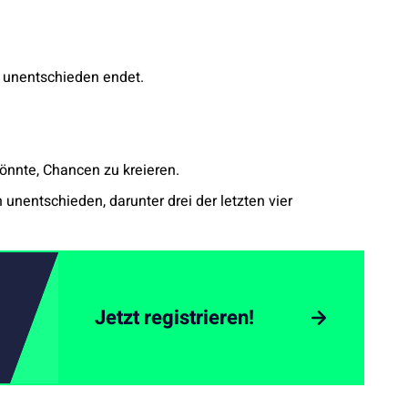
l unentschieden endet.
könnte, Chancen zu kreieren.
unentschieden, darunter drei der letzten vier
Jetzt registrieren!