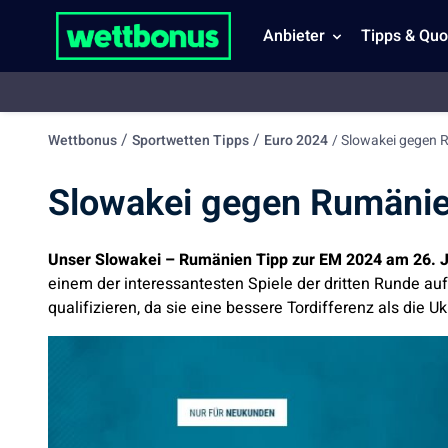
Anbieter
Tipps & Quo
/
/
Wettbonus
Sportwetten Tipps
Euro 2024
/
Slowakei gegen 
Slowakei gegen Rumänie
Unser Slowakei – Rumänien Tipp zur EM 2024 am 26. J
einem der interessantesten Spiele der dritten Runde a
qualifizieren, da sie eine bessere Tordifferenz als die