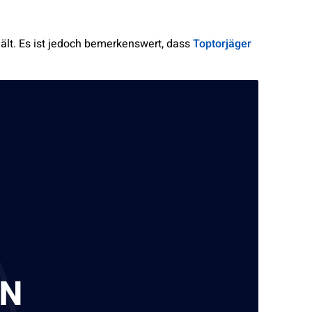
hält. Es ist jedoch bemerkenswert, dass
Toptorjäger