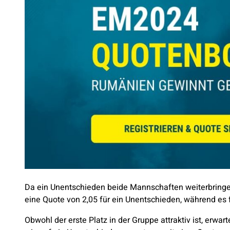
Da ein Unentschieden beide Mannschaften weiterbringe
eine Quote von 2,05 für ein Unentschieden, während es 
Obwohl der erste Platz in der Gruppe attraktiv ist, erw