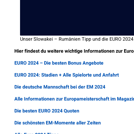
Unser Slowakei – Rumänien Tipp und die EURO 2024 P
Hier findest du weitere wichtige Informationen zur Eur
EURO 2024 – Die besten Bonus Angebote
EURO 2024: Stadien + Alle Spielorte und Anfahrt
Die deutsche Mannschaft bei der EM 2024
Alle Informationen zur Europameisterschaft im Magazi
Die besten EURO 2024 Quoten
Die schönsten EM-Momente aller Zeiten