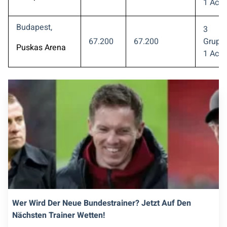
1 Acht
Budapest,
3
67.200
67.200
Gruppe
Puskas Arena
1 Acht
Wer Wird Der Neue Bundestrainer? Jetzt Auf Den
Nächsten Trainer Wetten!