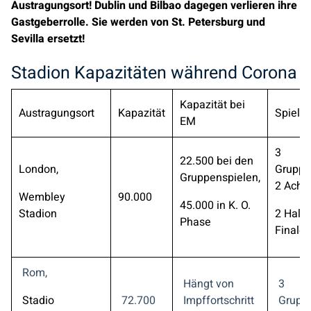
Austragungsort! Dublin und Bilbao dagegen verlieren ihre
Gastgeberrolle. Sie werden von St. Petersburg und
Sevilla ersetzt!
Stadion Kapazitäten während Corona
Kapazität bei
Austragungsort
Kapazität
Spiele
EM
3
22.500 bei den
London,
Gruppe
Gruppenspielen,
2 Achte
Wembley
90.000
45.000 in K. O.
Stadion
2 Halbf
Phase
Finale
Rom,
Hängt von
3
Stadio
72.700
Impffortschritt
Gruppe