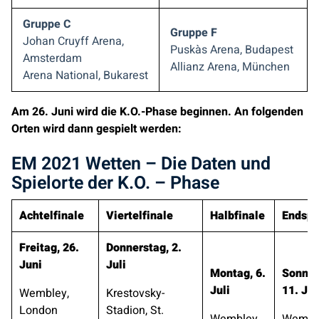
Gruppe C
Gruppe F
Johan Cruyff Arena,
Puskàs Arena, Budapest
Amsterdam
Allianz Arena, München
Arena National, Bukarest
Am 26. Juni wird die K.O.-Phase beginnen. An folgenden
Orten wird dann gespielt werden:
EM 2021 Wetten – Die Daten und
Spielorte der K.O. – Phase
Achtelfinale
Viertelfinale
Halbfinale
Endspi
Freitag, 26.
Donnerstag, 2.
Juni
Juli
Montag, 6.
Sonnta
Juli
11. Jul
Wembley,
Krestovsky-
London
Stadion, St.
Wembley,
Wembl