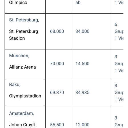
Olimpico
ab
1 Viert
St. Petersburg,
6
St. Petersburg
68.000
34.000
Gruppe
Stadion
1 Viert
München,
3
70.000
14.500
Gruppe
Allianz Arena
1 Viert
Baku,
3
69.870
34.935
Gruppe
Olympiastadion
1 Viert
Amsterdam,
3
Johan Cruyff
55.500
12.000
Gruppe