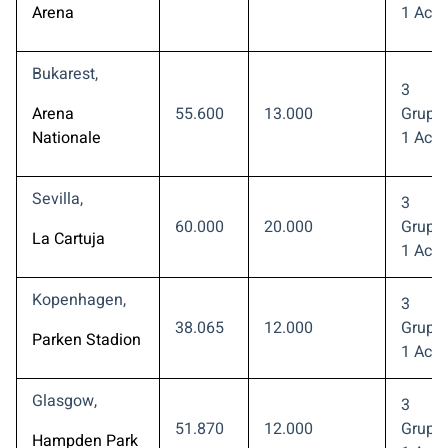
Arena
1 Acht
Bukarest,
3
Arena
55.600
13.000
Gruppe
Nationale
1 Acht
Sevilla,
3
60.000
20.000
Gruppe
La Cartuja
1 Acht
Kopenhagen,
3
38.065
12.000
Gruppe
Parken Stadion
1 Acht
Glasgow,
3
51.870
12.000
Gruppe
Hampden Park