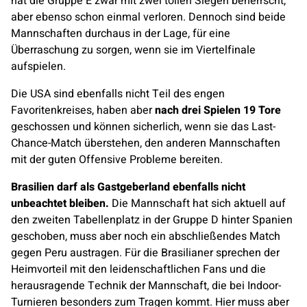
hat die Gruppe E zwar mit zwei tollen Siegen beherrscht,
aber ebenso schon einmal verloren. Dennoch sind beide
Mannschaften durchaus in der Lage, für eine
Überraschung zu sorgen, wenn sie im Viertelfinale
aufspielen.
Die USA sind ebenfalls nicht Teil des engen
Favoritenkreises, haben aber
nach drei Spielen 19 Tore
geschossen und können sicherlich, wenn sie das Last-
Chance-Match überstehen, den anderen Mannschaften
mit der guten Offensive Probleme bereiten.
Brasilien darf als Gastgeberland ebenfalls nicht
unbeachtet bleiben.
Die Mannschaft hat sich aktuell auf
den zweiten Tabellenplatz in der Gruppe D hinter Spanien
geschoben, muss aber noch ein abschließendes Match
gegen Peru austragen. Für die Brasilianer sprechen der
Heimvorteil mit den leidenschaftlichen Fans und die
herausragende Technik der Mannschaft, die bei Indoor-
Turnieren besonders zum Tragen kommt. Hier muss aber