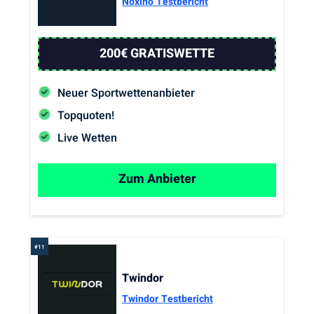
Noxino Testbericht
200€ GRATISWETTE
Neuer Sportwettenanbieter
Topquoten!
Live Wetten
Zum Anbieter
Twindor
Twindor Testbericht