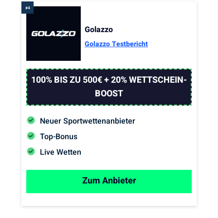
Golazzo
Golazzo Testbericht
100% BIS ZU 500€ + 20% WETTSCHEIN-
BOOST
Neuer Sportwettenanbieter
Top-Bonus
Live Wetten
Zum Anbieter