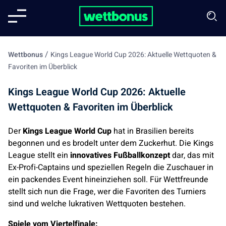
/
Wettbonus
Kings League World Cup 2026: Aktuelle Wettquoten &
Favoriten im Überblick
Kings League World Cup 2026: Aktuelle
Wettquoten & Favoriten im Überblick
Der
Kings League World Cup
hat in Brasilien bereits
begonnen und es brodelt unter dem Zuckerhut. Die Kings
League stellt ein
innovatives Fußballkonzept
dar, das mit
Ex-Profi-Captains und speziellen Regeln die Zuschauer in
ein packendes Event hineinziehen soll. Für Wettfreunde
stellt sich nun die Frage, wer die Favoriten des Turniers
sind und welche lukrativen Wettquoten bestehen.
Spiele vom Viertelfinale: