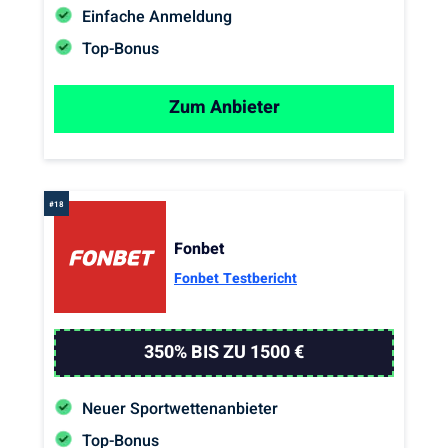
Einfache Anmeldung
Top-Bonus
Zum Anbieter
Fonbet
Fonbet Testbericht
350% BIS ZU 1500 €
Neuer Sportwettenanbieter
Top-Bonus