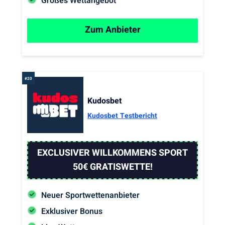
Großes Wettangebot
Zum Anbieter
Kudosbet
Kudosbet Testbericht
EXCLUSIVER WILLKOMMENS SPORT
50€ GRATISWETTE!
Neuer Sportwettenanbieter
Exklusiver Bonus