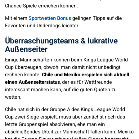
Chance-Spiele erreichen können.
Mit einem
Sportwetten Bonus
gelingen Tipps auf die
Favoriten und Underdogs leichter.
Überraschungsteams & lukrative
Außenseiter
Einige Mannschaften können beim Kings League World
Cup überzeugen, obwohl man damit nicht unbedingt
rechnen konnte.
Chile und Mexiko erspielen sich aktuell
einen Außenseiterstatus
, der es für Wettfreunde
interessant machen kann, auf die guten Quoten zu
wetten.
Chile hat sich in der Gruppe A des Kings League World
Cup zwei Siege erspielt, muss aber zunächst noch das
letzte Gruppenspiel absolvieren, ehe man ein
abschließendes Urteil zur Mannschaft fällen kann. Mexiko