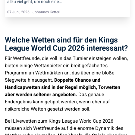
allzu viel geht, um noch eine...
07 Juni, 2026 |
Johannes Ketterl
Welche Wetten sind für den Kings
League World Cup 2026 interessant?
Für Wettfreunde, die voll in das Turnier einsteigen wollen,
bieten einige Wettanbieter ein breit gefächertes
Programm an Wettmärkten an, das über eine bloße
Siegwette hinausgeht.
Doppelte Chance und
Handicapwetten sind in der Regel möglich, Torwetten
aber werden seltener angeboten.
Das genaue
Endergebnis kann getippt werden, wenn eher auf
risikoreiche Wetten gesetzt werden soll.
Bei Livewetten zum Kings League World Cup 2026
müssen sich Wettfreunde auf die enorme Dynamik des