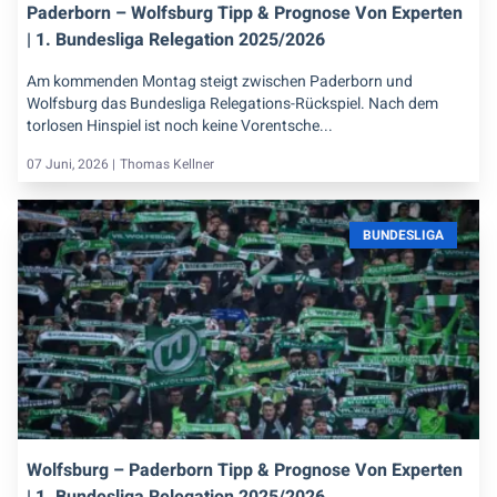
Paderborn – Wolfsburg Tipp & Prognose Von Experten
| 1. Bundesliga Relegation 2025/2026
Am kommenden Montag steigt zwischen Paderborn und
Wolfsburg das Bundesliga Relegations-Rückspiel. Nach dem
torlosen Hinspiel ist noch keine Vorentsche...
07 Juni, 2026 |
Thomas Kellner
BUNDESLIGA
Wolfsburg – Paderborn Tipp & Prognose Von Experten