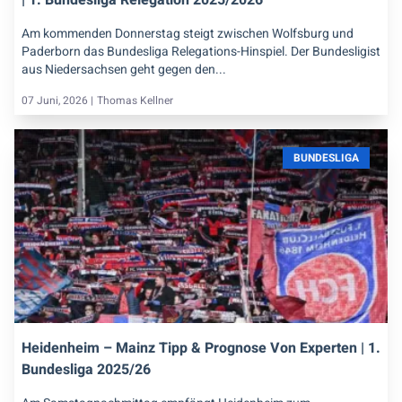
| 1. Bundesliga Relegation 2025/2026
Am kommenden Donnerstag steigt zwischen Wolfsburg und
Paderborn das Bundesliga Relegations-Hinspiel. Der Bundesligist
aus Niedersachsen geht gegen den...
07 Juni, 2026 |
Thomas Kellner
BUNDESLIGA
Heidenheim – Mainz Tipp & Prognose Von Experten | 1.
Bundesliga 2025/26