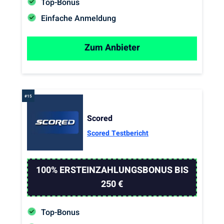
Top-Bonus
Einfache Anmeldung
Zum Anbieter
Scored
Scored Testbericht
100% ERSTEINZAHLUNGSBONUS BIS
250 €
Top-Bonus