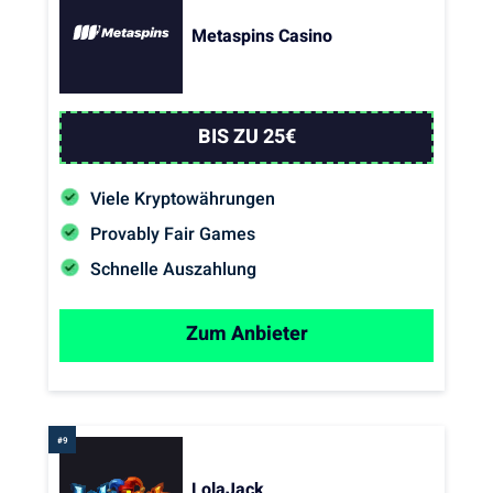
Metaspins Casino
BIS ZU 25€
Viele Kryptowährungen
Provably Fair Games
Schnelle Auszahlung
Zum Anbieter
LolaJack