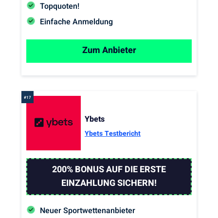
Topquoten!
Einfache Anmeldung
Zum Anbieter
Ybets
Ybets Testbericht
200% BONUS AUF DIE ERSTE
EINZAHLUNG SICHERN!
Neuer Sportwettenanbieter