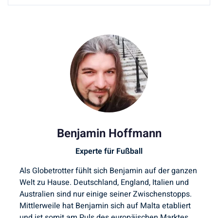
Benjamin Hoffmann
Experte für Fußball
Als Globetrotter fühlt sich Benjamin auf der ganzen
Welt zu Hause. Deutschland, England, Italien und
Australien sind nur einige seiner Zwischenstopps.
Mittlerweile hat Benjamin sich auf Malta etabliert
und ist somit am Puls des europäischen Marktes