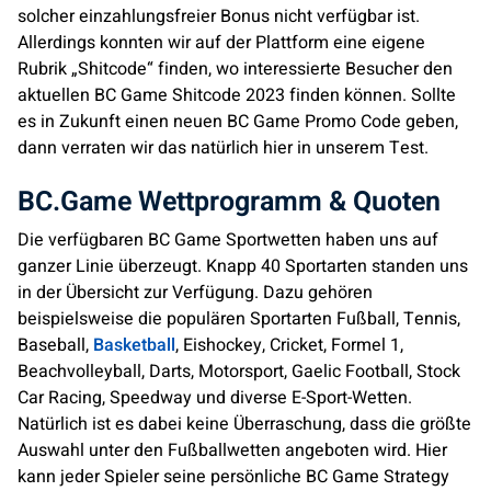
solcher einzahlungsfreier Bonus nicht verfügbar ist.
Allerdings konnten wir auf der Plattform eine eigene
Rubrik „
Shitcode
“ finden, wo interessierte Besucher den
aktuellen
BC Game Shitcode 2023
finden können. Sollte
es in Zukunft einen neuen BC Game Promo Code geben,
dann verraten wir das natürlich hier in unserem Test.
BC.Game Wettprogramm & Quoten
Die verfügbaren
BC Game Sportwetten
haben uns auf
ganzer Linie überzeugt. Knapp 40 Sportarten standen uns
in der Übersicht zur Verfügung. Dazu gehören
beispielsweise die populären Sportarten Fußball, Tennis,
Baseball,
Basketball
, Eishockey, Cricket, Formel 1,
Beachvolleyball, Darts, Motorsport, Gaelic Football, Stock
Car Racing, Speedway und diverse E-Sport-Wetten.
Natürlich ist es dabei keine Überraschung, dass die größte
Auswahl unter den Fußballwetten angeboten wird. Hier
kann jeder Spieler seine persönliche
BC Game Strategy