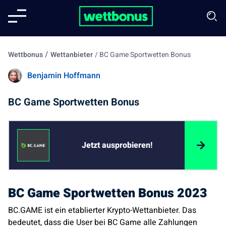
/
Wettbonus
Wettanbieter
/
BC Game Sportwetten Bonus
Benjamin Hoffmann
BC Game Sportwetten Bonus
Jetzt ausprobieren!
BC Game Sportwetten Bonus 2023
BC.GAME ist ein etablierter Krypto-Wettanbieter. Das
bedeutet, dass die User bei BC Game alle Zahlungen