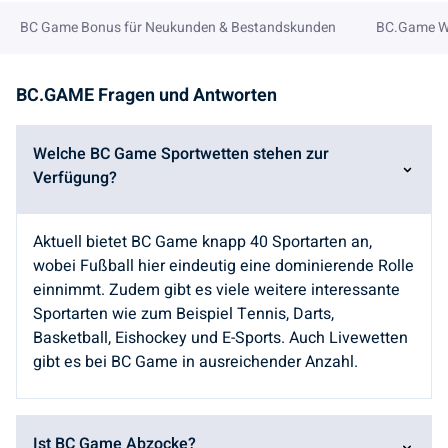
BC Game Bonus für Neukunden & Bestandskunden
BC.Game W
BC.GAME Fragen und Antworten
Welche BC Game Sportwetten stehen zur
Verfügung?
Aktuell bietet BC Game knapp 40 Sportarten an,
wobei Fußball hier eindeutig eine dominierende Rolle
einnimmt. Zudem gibt es viele weitere interessante
Sportarten wie zum Beispiel Tennis, Darts,
Basketball, Eishockey und E-Sports. Auch Livewetten
gibt es bei BC Game in ausreichender Anzahl.
Ist BC Game Abzocke?