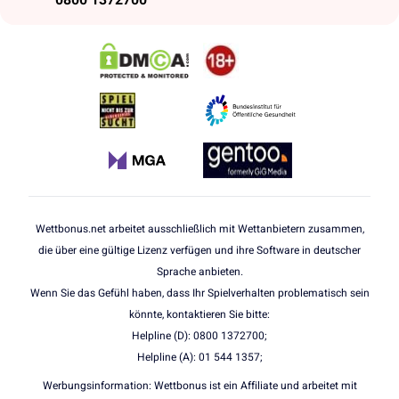
0800 1372700
Wettbonus.net arbeitet ausschließlich mit Wettanbietern zusammen,
die über eine gültige Lizenz verfügen und ihre Software in deutscher
Sprache anbieten.
Wenn Sie das Gefühl haben, dass Ihr Spielverhalten problematisch sein
könnte, kontaktieren Sie bitte:
Helpline (D): 0800 1372700;
Helpline (A): 01 544 1357;
Werbungsinformation: Wettbonus ist ein Affiliate und arbeitet mit