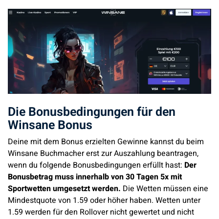
Die Bonusbedingungen für den
Winsane Bonus
Deine mit dem Bonus erzielten Gewinne kannst du beim
Winsane Buchmacher erst zur Auszahlung beantragen,
wenn du folgende Bonusbedingungen erfüllt hast:
Der
Bonusbetrag muss innerhalb von 30 Tagen 5x mit
Sportwetten umgesetzt werden.
Die Wetten müssen eine
Mindestquote von 1.59 oder höher haben. Wetten unter
1.59 werden für den Rollover nicht gewertet und nicht