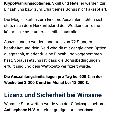
Krypotwährungsoptionen
. Skrill und Neteller werden zur
Einzahlung bzw. zum Erhalt eines Bonus nicht akzeptiert.
Die Möglichkeiten zum Ein- und Auszahlen richten sich
stets nach dem Herkunftsland des Wettkunden, daher
können sie sehr unterschiedlich ausfallen.
Auszahlungen werden innerhalb von 72 Stunden
bearbeitet und dein Geld wird dir mit der gleichen Option
ausgezahlt, mit der du eine Einzahlung vorgenommen
hast. Voraussetzung ist, dass die Bonusbedingungen
erfüllt sind und dein Wettkonto verifiziert wurde.
Die Auszahlungslimits liegen pro Tag bei 600 €, in der
Woche bei 3.000 € und im Monat bei 12.000 €.
Lizenz und Sicherheit bei Winsane
Winsane Sportwetten wurde von der Glücksspielbehörde
Antillephone N.V.
mit einer gültigen und
seriösen