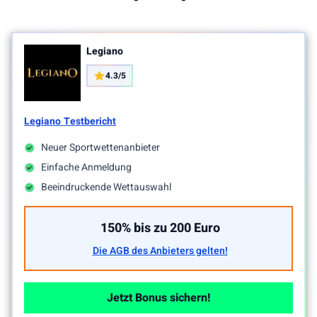
Legiano
4.3/5
Legiano Testbericht
Neuer Sportwettenanbieter
Einfache Anmeldung
Beeindruckende Wettauswahl
150% bis zu 200 Euro
Die AGB des Anbieters gelten!
Jetzt Bonus sichern!