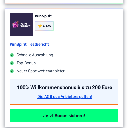
WinSpirit
4.4/5
WinSpirit Testbericht
Schnelle Auszahlung
Top-Bonus
Neuer Sportwettenanbieter
100% Willkommensbonus bis zu 200 Euro
Die AGB des Anbieters gelten!
Jetzt Bonus sichern!