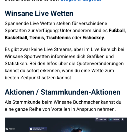
Winsane Live Wetten
Spannende Live Wetten stehen für verschiedene
Sportarten zur Verfügung: Unter anderem sind es
Fußball,
Basketball, Tennis, Tischtennis
oder
Eishockey
.
Es gibt zwar keine Live Streams, aber im Live Bereich bei
Winsane Sportwetten informieren dich Grafiken und
Statistiken. Bei den Infos über die Quotenveränderungen
kannst du sofort erkennen, wann du eine Wette zum
besten Zeitpunkt setzen kannst.
Aktionen / Stammkunden-Aktionen
Als Stammkunde beim Winsane Buchmacher kannst du
eine ganze Reihe von Vorteilen in Anspruch nehmen.