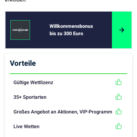
erworben.
Willkommensbonus
bis zu 300 Euro
Vorteile
Gültige Wettlizenz
35+ Sportarten
Großes Angebot an Aktionen, VIP-Programm
Live Wetten