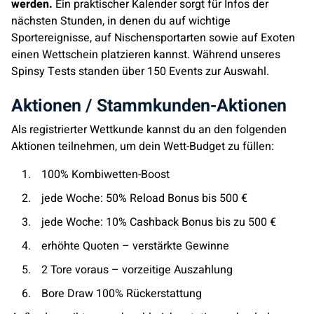
werden.
Ein praktischer Kalender sorgt für Infos der
nächsten Stunden, in denen du auf wichtige
Sportereignisse, auf Nischensportarten sowie auf Exoten
einen Wettschein platzieren kannst. Während unseres
Spinsy Tests standen über 150 Events zur Auswahl.
Aktionen / Stammkunden-Aktionen
Als registrierter Wettkunde kannst du an den folgenden
Aktionen teilnehmen, um dein Wett-Budget zu füllen:
100% Kombiwetten-Boost
jede Woche: 50% Reload Bonus bis 500 €
jede Woche: 10% Cashback Bonus bis zu 500 €
erhöhte Quoten – verstärkte Gewinne
2 Tore voraus – vorzeitige Auszahlung
Bore Draw 100% Rückerstattung