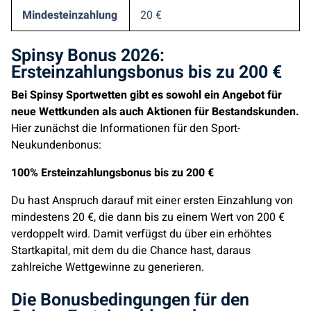
Mindesteinzahlung
20 €
Spinsy Bonus 2026:
Ersteinzahlungsbonus bis zu 200 €
Bei Spinsy Sportwetten gibt es sowohl ein Angebot für
neue Wettkunden als auch Aktionen für Bestandskunden.
Hier zunächst die Informationen für den Sport-
Neukundenbonus:
100% Ersteinzahlungsbonus bis zu 200 €
Du hast Anspruch darauf mit einer ersten Einzahlung von
mindestens 20 €, die dann bis zu einem Wert von 200 €
verdoppelt wird. Damit verfügst du über ein erhöhtes
Startkapital, mit dem du die Chance hast, daraus
zahlreiche Wettgewinne zu generieren.
Die Bonusbedingungen für den