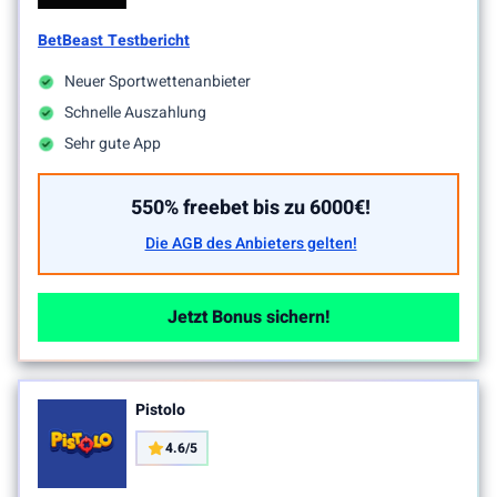
BetBeast Testbericht
Neuer Sportwettenanbieter
Schnelle Auszahlung
Sehr gute App
550% freebet bis zu 6000€!
Die AGB des Anbieters gelten!
Jetzt Bonus sichern!
Pistolo
4.6/5