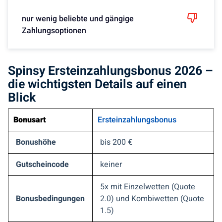
nur wenig beliebte und gängige
Zahlungsoptionen
Spinsy Ersteinzahlungsbonus 2026 –
die wichtigsten Details auf einen
Blick
Bonusart
Ersteinzahlungsbonus
Bonushöhe
bis 200 €
Gutscheincode
keiner
5x mit Einzelwetten (Quote
Bonusbedingungen
2.0) und Kombiwetten (Quote
1.5)