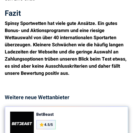
Fazit
Spinsy Sportwetten hat viele gute Ansätze. Ein gutes
Bonus- und Aktionsprogramm und eine riesige
Wettauswahl von über 40 internationalen Sportarten
überzeugen. Kleinere Schwächen wie die häufig langen
Ladezeiten der Webseite und die geringe Auswahl an
Zahlungsoptionen trüben unseren Blick beim Test etwas,
es sind aber keine Ausschlusskriterien und daher fällt
unsere Bewertung positiv aus.
Weitere neue Wettanbieter
BetBeast
4.5/5