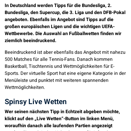
In Deutschland werden Tipps für die Bundesliga, 2.
Bundesliga, den Supercup, die 3. Liga und den DFB-Pokal
angeboten. Ebenfalls im Angebot sind Tipps auf die
großen europäischen Ligen und die wichtigen UEFA-
Wettbewerbe. Die Auswahl an Fußballwetten finden wir
ziemlich beeindruckend.
Beeindruckend ist aber ebenfalls das Angebot mit nahezu
500 Matches für alle Tennis-Fans. Danach kommen
Basketball, Tischtennis und Wettmöglichkeiten für E-
Sports. Der virtuelle Sport hat eine eigene Kategorie in der
Menüleiste und punktet mit weiteren spannenden
Wettmöglichkeiten.
Spinsy Live Wetten
Wer seinen nächsten Tipp in Echtzeit abgeben möchte,
klickt auf den „Live Wetten“-Button im linken Menü,
woraufhin danach alle laufenden Partien angezeigt