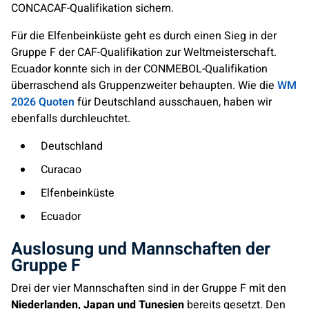
CONCACAF-Qualifikation sichern.
Für die Elfenbeinküste geht es durch einen Sieg in der
Gruppe F der CAF-Qualifikation zur Weltmeisterschaft.
Ecuador konnte sich in der CONMEBOL-Qualifikation
überraschend als Gruppenzweiter behaupten. Wie die
WM
2026 Quoten
für Deutschland ausschauen, haben wir
ebenfalls durchleuchtet.
Deutschland
Curacao
Elfenbeinküste
Ecuador
Auslosung und Mannschaften der
Gruppe F
Drei der vier Mannschaften sind in der Gruppe F mit den
Niederlanden, Japan und Tunesien
bereits gesetzt. Den