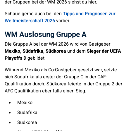
der Gruppen bei der WM 2026 siehst du hier.
Schaue gerne auch bei den
Tipps und Prognosen zur
Weltmeisterschaft 2026
vorbei.
WM Auslosung Gruppe A
Die Gruppe A bei der WM 2026 wird von Gastgeber
Mexiko, Südafrika, Südkorea
und dem
Sieger der UEFA
Playoffs D
gebildet.
Während Mexiko als Co-Gastgeber gesetzt war, setzte
sich Südafrika als erster der Gruppe C in der CAF-
Qualifikation durch. Südkorea feierte in der Gruppe 2 der
AFC-Qualifikation ebenfalls einen Sieg.
Mexiko
Südafrika
Südkorea