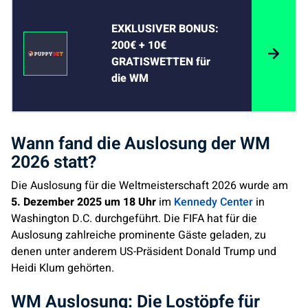
EXKLUSIVER BONUS:
200€ + 10€
GRATISWETTEN für
die WM
Wann fand die Auslosung der WM
2026 statt?
Die Auslosung für die Weltmeisterschaft 2026 wurde am
5. Dezember 2025 um 18 Uhr
im
Kennedy Center
in
Washington D.C. durchgeführt. Die FIFA hat für die
Auslosung zahlreiche prominente Gäste geladen, zu
denen unter anderem US-Präsident Donald Trump und
Heidi Klum gehörten.
WM Auslosung: Die Lostöpfe für