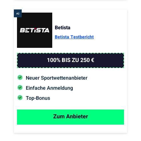
Betista
Betista Testbericht
100% BIS ZU 250 €
Neuer Sportwettenanbieter
Einfache Anmeldung
Top-Bonus
Zum Anbieter