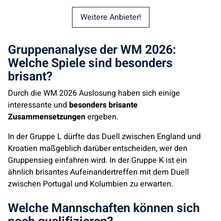
Weitere Anbieter!
Gruppenanalyse der WM 2026:
Welche Spiele sind besonders
brisant?
Durch die WM 2026 Auslosung haben sich einige
interessante und
besonders brisante
Zusammensetzungen
ergeben.
In der Gruppe L dürfte das Duell zwischen England und
Kroatien maßgeblich darüber entscheiden, wer den
Gruppensieg einfahren wird. In der Gruppe K ist ein
ähnlich brisantes Aufeinandertreffen mit dem Duell
zwischen Portugal und Kolumbien zu erwarten.
Welche Mannschaften können sich