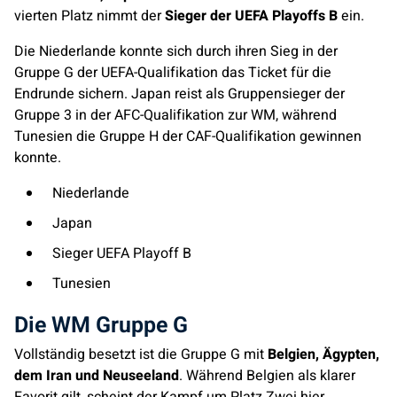
vierten Platz nimmt der
Sieger der UEFA Playoffs B
ein.
Die Niederlande konnte sich durch ihren Sieg in der
Gruppe G der UEFA-Qualifikation das Ticket für die
Endrunde sichern. Japan reist als Gruppensieger der
Gruppe 3 in der AFC-Qualifikation zur WM, während
Tunesien die Gruppe H der CAF-Qualifikation gewinnen
konnte.
Niederlande
Japan
Sieger UEFA Playoff B
Tunesien
Die WM Gruppe G
Vollständig besetzt ist die Gruppe G mit
Belgien, Ägypten,
dem Iran und Neuseeland
. Während Belgien als klarer