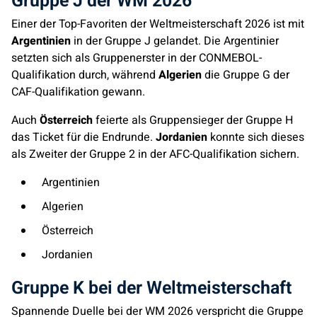
Gruppe J der WM 2026
Einer der Top-Favoriten der Weltmeisterschaft 2026 ist mit
Argentinien
in der Gruppe J gelandet. Die Argentinier
setzten sich als Gruppenerster in der CONMEBOL-
Qualifikation durch, während
Algerien
die Gruppe G der
CAF-Qualifikation gewann.
Auch
Österreich
feierte als Gruppensieger der Gruppe H
das Ticket für die Endrunde.
Jordanien
konnte sich dieses
als Zweiter der Gruppe 2 in der AFC-Qualifikation sichern.
Argentinien
Algerien
Österreich
Jordanien
Gruppe K bei der Weltmeisterschaft
Spannende Duelle bei der WM 2026 verspricht die Gruppe