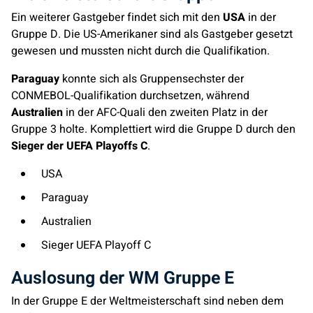
Ein weiterer Gastgeber findet sich mit den
USA
in der
Gruppe D. Die US-Amerikaner sind als Gastgeber gesetzt
gewesen und mussten nicht durch die Qualifikation.
Paraguay
konnte sich als Gruppensechster der
CONMEBOL-Qualifikation durchsetzen, während
Australien
in der AFC-Quali den zweiten Platz in der
Gruppe 3 holte. Komplettiert wird die Gruppe D durch den
Sieger der UEFA Playoffs C
.
USA
Paraguay
Australien
Sieger UEFA Playoff C
Auslosung der WM Gruppe E
In der Gruppe E der Weltmeisterschaft sind neben dem