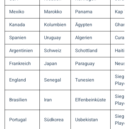
Mexiko
Marokko
Panama
Kap V
Kanada
Kolumbien
Ägypten
Ghana
Spanien
Uruguay
Algerien
Curac
Argentinien
Schweiz
Schottland
Haiti
Frankreich
Japan
Paraguay
Neuse
Sieger
England
Senegal
Tunesien
Playof
Sieger
Brasilien
Iran
Elfenbeinküste
Playof
Sieger
Portugal
Südkorea
Usbekistan
Playof