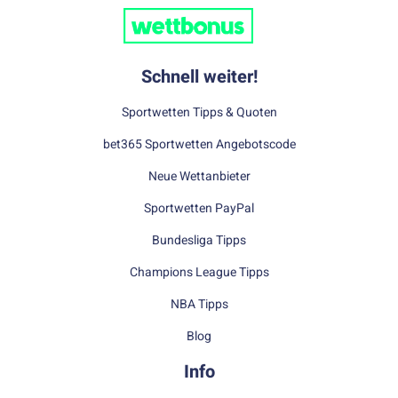
Schnell weiter!
Sportwetten Tipps & Quoten
bet365 Sportwetten Angebotscode
Neue Wettanbieter
Sportwetten PayPal
Bundesliga Tipps
Champions League Tipps
NBA Tipps
Blog
Info