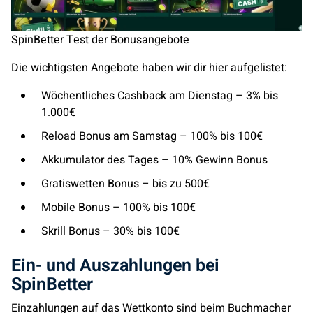
SpinBetter Test der Bonusangebote
Die wichtigsten Angebote haben wir dir hier aufgelistet:
Wöchentliches Cashback am Dienstag – 3% bis
1.000€
Reload Bonus am Samstag – 100% bis 100€
Akkumulator des Tages – 10% Gewinn Bonus
Gratiswetten Bonus – bis zu 500€
Mobile Bonus – 100% bis 100€
Skrill Bonus – 30% bis 100€
Ein- und Auszahlungen bei
SpinBetter
Einzahlungen auf das Wettkonto sind beim Buchmacher