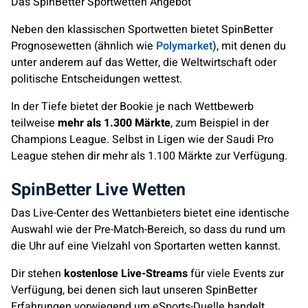
Das SpinBetter Sportwetten Angebot
Neben den klassischen Sportwetten bietet SpinBetter
Prognosewetten (ähnlich wie
Polymarket
), mit denen du
unter anderem auf das Wetter, die Weltwirtschaft oder
politische Entscheidungen wettest.
In der Tiefe bietet der Bookie je nach Wettbewerb
teilweise
mehr als 1.300 Märkte
, zum Beispiel in der
Champions League. Selbst in Ligen wie der Saudi Pro
League stehen dir mehr als 1.100 Märkte zur Verfügung.
SpinBetter Live Wetten
Das Live-Center des Wettanbieters bietet eine identische
Auswahl wie der Pre-Match-Bereich, so dass du rund um
die Uhr auf eine Vielzahl von Sportarten wetten kannst.
Dir stehen
kostenlose Live-Streams
für viele Events zur
Verfügung, bei denen sich laut unseren SpinBetter
Erfahrungen vorwiegend um eSports-Duelle handelt.