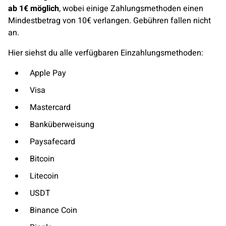
ab 1€ möglich
, wobei einige Zahlungsmethoden einen
Mindestbetrag von 10€ verlangen. Gebühren fallen nicht
an.
Hier siehst du alle verfügbaren Einzahlungsmethoden:
Apple Pay
Visa
Mastercard
Banküberweisung
Paysafecard
Bitcoin
Litecoin
USDT
Binance Coin