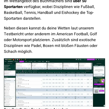
Im Wettangebot des Buchmachers sind
über 50
Sportarten
verfügbar, wobei Disziplinen wie Fußball,
Basketball, Tennis, Handball und Eishockey die Top-
Sportarten darstellen.
Neben diesen kannst du deine Wetten laut unserem
Testbericht unter anderem im American Football, Golf
oder Motorsport platzieren. Zusätzlich sind exotische
Disziplinen wie Padel, Boxen mit bloßen Fäusten oder
Schach möglich.