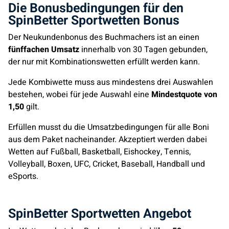
Die Bonusbedingungen für den
SpinBetter Sportwetten Bonus
Der Neukundenbonus des Buchmachers ist an einen
fünffachen Umsatz
innerhalb von 30 Tagen gebunden,
der nur mit Kombinationswetten erfüllt werden kann.
Jede Kombiwette muss aus mindestens drei Auswahlen
bestehen, wobei für jede Auswahl eine
Mindestquote von
1,50
gilt.
Erfüllen musst du die Umsatzbedingungen für alle Boni
aus dem Paket nacheinander. Akzeptiert werden dabei
Wetten auf Fußball, Basketball, Eishockey, Tennis,
Volleyball, Boxen, UFC, Cricket, Baseball, Handball und
eSports.
SpinBetter Sportwetten Angebot