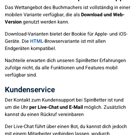
Das Wettangebot des Buchmachers ist vollständig in einer
mobilen Variante verfügbar, die als
Download und Web-
Version
genutzt werden kann.
Download-Varianten bietet der Bookie für Apple- und iOS-
Geräte. Die
HTML
-Browservariante ist mit allen
Endgeräten kompatibel.
Nachteile erwarten dich unseren SpinBetter Erfahrungen
zufolge nicht, da alle Funktionen und Features mobil
verfügbar sind.
Kundenservice
Der Kontakt zum Kundensupport bei SpinBetter ist rund
um die Uhr
per Live-Chat und E-Mail
möglich. Zusätzlich
kannst du einen Rückruf vereinbaren
Der Live-Chat führt über einen Bot, du kannst dich jedoch
mit einem Mitarbeiter verbinden lassen, wodurch