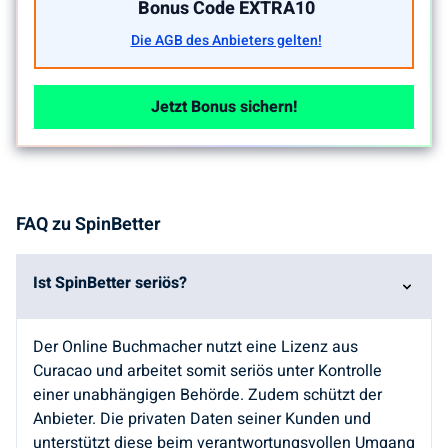
Bonus Code EXTRA10
Die AGB des Anbieters gelten!
Jetzt Bonus sichern!
FAQ zu SpinBetter
Ist SpinBetter seriös?
Der Online Buchmacher nutzt eine Lizenz aus
Curacao und arbeitet somit seriös unter Kontrolle
einer unabhängigen Behörde. Zudem schützt der
Anbieter. Die privaten Daten seiner Kunden und
unterstützt diese beim verantwortungsvollen Umgang