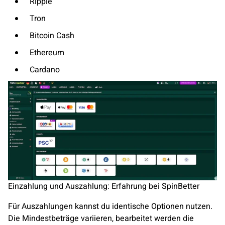
Ripple
Tron
Bitcoin Cash
Ethereum
Cardano
Einzahlung und Auszahlung: Erfahrung bei SpinBetter
Für Auszahlungen kannst du identische Optionen nutzen.
Die Mindestbeträge variieren, bearbeitet werden die