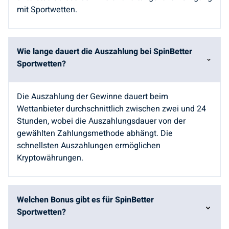
mit Sportwetten.
Wie lange dauert die Auszahlung bei SpinBetter
Sportwetten?
Die Auszahlung der Gewinne dauert beim
Wettanbieter durchschnittlich zwischen zwei und 24
Stunden, wobei die Auszahlungsdauer von der
gewählten Zahlungsmethode abhängt. Die
schnellsten Auszahlungen ermöglichen
Kryptowährungen.
Welchen Bonus gibt es für SpinBetter
Sportwetten?