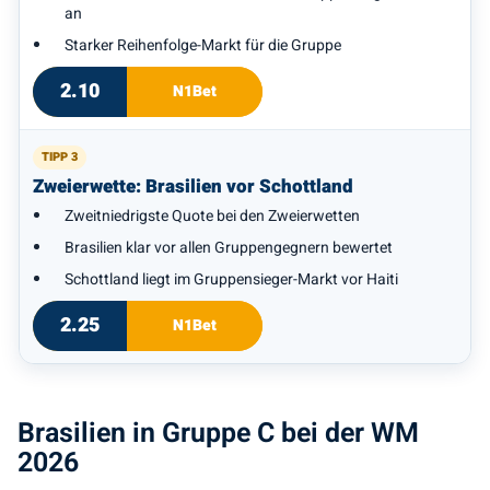
an
Starker Reihenfolge-Markt für die Gruppe
2.10
N1Bet
TIPP 3
Zweierwette: Brasilien vor Schottland
Zweitniedrigste Quote bei den Zweierwetten
Brasilien klar vor allen Gruppengegnern bewertet
Schottland liegt im Gruppensieger-Markt vor Haiti
2.25
N1Bet
Brasilien in Gruppe C bei der WM
2026