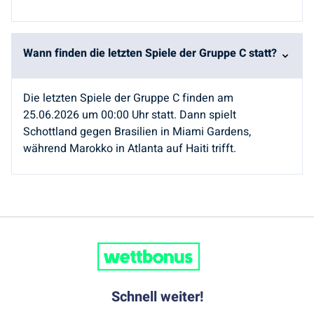
Wann finden die letzten Spiele der Gruppe C statt?
Die letzten Spiele der Gruppe C finden am
25.06.2026 um 00:00 Uhr statt. Dann spielt
Schottland gegen Brasilien in Miami Gardens,
während Marokko in Atlanta auf Haiti trifft.
Schnell weiter!