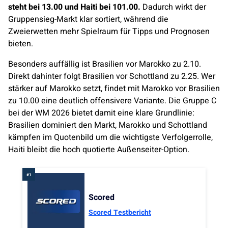
steht bei 13.00 und Haiti bei 101.00.
Dadurch wirkt der
Gruppensieg-Markt klar sortiert, während die
Zweierwetten mehr Spielraum für Tipps und Prognosen
bieten.
Besonders auffällig ist Brasilien vor Marokko zu 2.10.
Direkt dahinter folgt Brasilien vor Schottland zu 2.25. Wer
stärker auf Marokko setzt, findet mit Marokko vor Brasilien
zu 10.00 eine deutlich offensivere Variante. Die Gruppe C
bei der WM 2026 bietet damit eine klare Grundlinie:
Brasilien dominiert den Markt, Marokko und Schottland
kämpfen im Quotenbild um die wichtigste Verfolgerrolle,
Haiti bleibt die hoch quotierte Außenseiter-Option.
Scored
Scored Testbericht