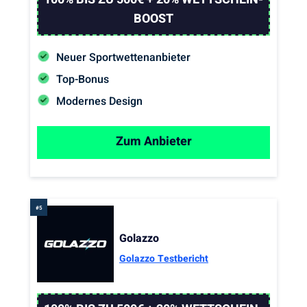
BOOST
Neuer Sportwettenanbieter
Top-Bonus
Modernes Design
Zum Anbieter
Golazzo
Golazzo Testbericht