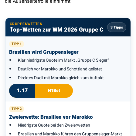
die Außenseiterrolle einnimmt.
GRUPPENWETTEN
3 Tipps
Top-Wetten zur WM 2026 Gruppe C
TIPP 1
Brasilien wird Gruppensieger
Klar niedrigste Quote im Markt „Gruppe C Sieger“
Deutlich vor Marokko und Schottland gelistet
Direktes Duell mit Marokko gleich zum Auftakt
1.17
N1Bet
TIPP 2
Zweierwette: Brasilien vor Marokko
Niedrigste Quote bei den Zweierwetten
Brasilien und Marokko führen den Gruppensieger-Markt