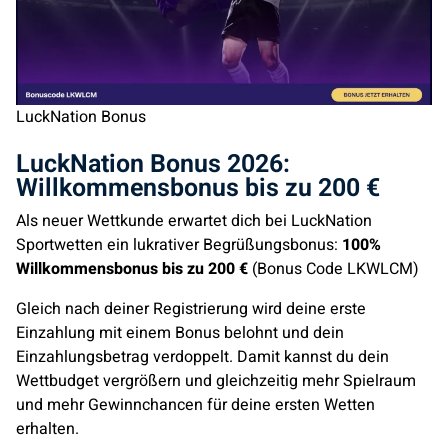
LuckNation Bonus
LuckNation Bonus 2026:
Willkommensbonus bis zu 200 €
Als neuer Wettkunde erwartet dich bei LuckNation
Sportwetten ein lukrativer Begrüßungsbonus:
100%
Willkommensbonus bis zu 200 €
(Bonus Code LKWLCM)
Gleich nach deiner Registrierung wird deine erste
Einzahlung mit einem Bonus belohnt und dein
Einzahlungsbetrag verdoppelt. Damit kannst du dein
Wettbudget vergrößern und gleichzeitig mehr Spielraum
und mehr Gewinnchancen für deine ersten Wetten
erhalten.