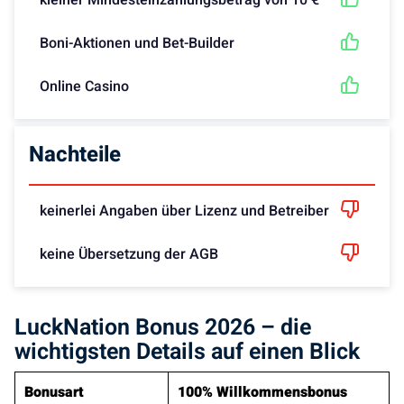
kleiner Mindesteinzahlungsbetrag von 10 €
Boni-Aktionen und Bet-Builder
Online Casino
Nachteile
keinerlei Angaben über Lizenz und Betreiber
keine Übersetzung der AGB
LuckNation Bonus 2026 – die
wichtigsten Details auf einen Blick
Bonusart
100% Willkommensbonus