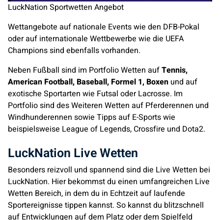
LuckNation Sportwetten Angebot
Wettangebote auf nationale Events wie den DFB-Pokal
oder auf internationale Wettbewerbe wie die UEFA
Champions sind ebenfalls vorhanden.
Neben Fußball sind im Portfolio Wetten auf
Tennis,
American Football, Baseball, Formel 1, Boxen
und auf
exotische Sportarten wie Futsal oder Lacrosse. Im
Portfolio sind des Weiteren Wetten auf Pferderennen und
Windhunderennen sowie Tipps auf E-Sports wie
beispielsweise League of Legends, Crossfire und Dota2.
LuckNation Live Wetten
Besonders reizvoll und spannend sind die Live Wetten bei
LuckNation. Hier bekommst du einen umfangreichen Live
Wetten Bereich, in dem du in Echtzeit auf laufende
Sportereignisse tippen kannst. So kannst du blitzschnell
auf Entwicklungen auf dem Platz oder dem Spielfeld