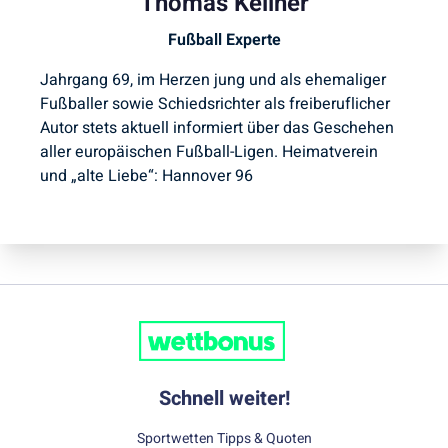
Thomas Kellner
Fußball Experte
Jahrgang 69, im Herzen jung und als ehemaliger
Fußballer sowie Schiedsrichter als freiberuflicher
Autor stets aktuell informiert über das Geschehen
aller europäischen Fußball-Ligen. Heimatverein
und „alte Liebe“: Hannover 96
Schnell weiter!
Sportwetten Tipps & Quoten