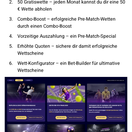
50 Gratiswette – jeden Monat kannst du dir eine 50
€ Wette abholen
Combo-Boost – erfolgreiche Pre-Match-Wetten
durch einen Combo-Boost
Vorzeitige Auszahlung – ein Pre-Match-Special
Erhöhte Quoten – sichere dir damit erfolgreiche
Wettscheine
Wett-Konfigurator – ein Bet-Builder für ultimative
Wettscheine