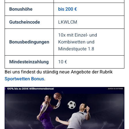
Bonushöhe
bis 200 €
Gutscheincode
LKWLCM
10x mit Einzel- und
Bonusbedingungen
Kombiwetten und
Mindestquote 1.8
Mindesteinzahlung
10 €
Bei uns findest du ständig neue Angebote der Rubrik
Sportwetten Bonus
.