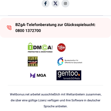
BZgA-Telefonberatung zur Glücksspielsucht:
0800 1372700
Wettbonus.net arbeitet ausschließlich mit Wettanbietern zusammen,
die über eine gültige Lizenz verfügen und ihre Software in deutscher
Sprache anbieten.