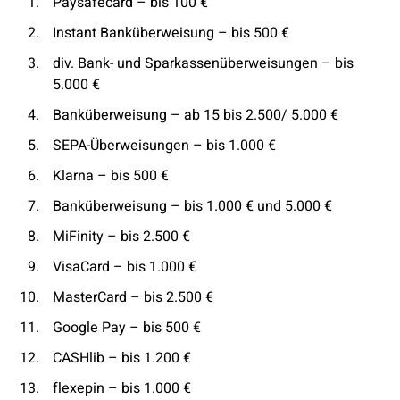
Paysafecard – bis 100 €
Instant Banküberweisung – bis 500 €
div. Bank- und Sparkassenüberweisungen – bis
5.000 €
Banküberweisung – ab 15 bis 2.500/ 5.000 €
SEPA-Überweisungen – bis 1.000 €
Klarna – bis 500 €
Banküberweisung – bis 1.000 € und 5.000 €
MiFinity – bis 2.500 €
VisaCard – bis 1.000 €
MasterCard – bis 2.500 €
Google Pay – bis 500 €
CASHlib – bis 1.200 €
flexepin – bis 1.000 €