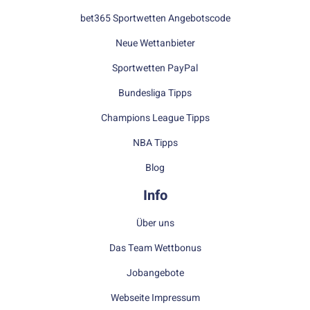
bet365 Sportwetten Angebotscode
Neue Wettanbieter
Sportwetten PayPal
Bundesliga Tipps
Champions League Tipps
NBA Tipps
Blog
Info
Über uns
Das Team Wettbonus
Jobangebote
Webseite Impressum