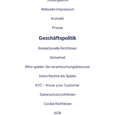
Jobangebote
Webseite Impressum
Kontakt
Presse
Geschäftspolitik
Redaktionelle Richtlinien
Sicherheit
Bitte spielen Sie verantwortungsbewusst
Deine Rechte als Spieler
KYC – Know your Customer
Datenschutzrichtlinien
Cookie Richtlinien
AGB