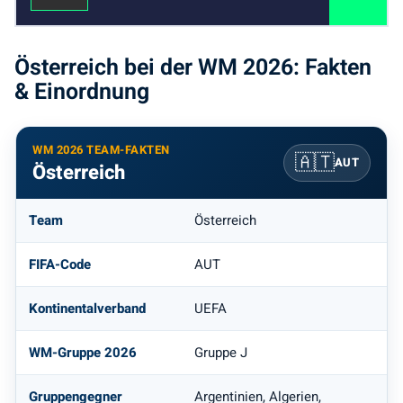
Österreich bei der WM 2026: Fakten
& Einordnung
WM 2026 TEAM-FAKTEN
🇦🇹
AUT
Österreich
Team
Österreich
FIFA-Code
AUT
Kontinentalverband
UEFA
WM-Gruppe 2026
Gruppe J
Gruppengegner
Argentinien, Algerien,