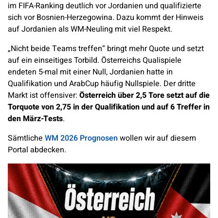
im FIFA-Ranking deutlich vor Jordanien und qualifizierte
sich vor Bosnien-Herzegowina. Dazu kommt der Hinweis
auf Jordanien als WM-Neuling mit viel Respekt.
„Nicht beide Teams treffen“ bringt mehr Quote und setzt
auf ein einseitiges Torbild. Österreichs Qualispiele
endeten 5-mal mit einer Null, Jordanien hatte in
Qualifikation und ArabCup häufig Nullspiele. Der dritte
Markt ist offensiver:
Österreich über 2,5 Tore setzt auf die
Torquote von 2,75 in der Qualifikation und auf 6 Treffer in
den März-Tests
.
Sämtliche
WM 2026 Prognosen
wollen wir auf diesem
Portal abdecken.