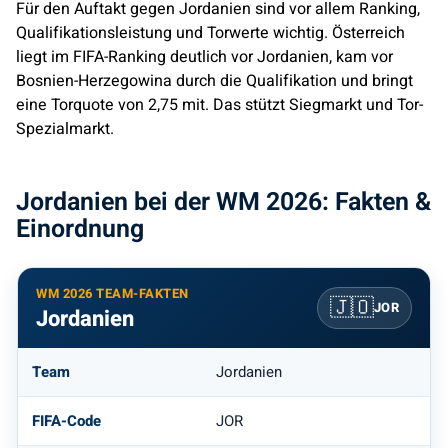
Für den Auftakt gegen Jordanien sind vor allem Ranking,
Qualifikationsleistung und Torwerte wichtig. Österreich
liegt im FIFA-Ranking deutlich vor Jordanien, kam vor
Bosnien-Herzegowina durch die Qualifikation und bringt
eine Torquote von 2,75 mit. Das stützt Siegmarkt und Tor-
Spezialmarkt.
Jordanien bei der WM 2026: Fakten &
Einordnung
WM 2026 TEAM-FAKTEN
🇯🇴
JOR
Jordanien
Team
Jordanien
FIFA-Code
JOR