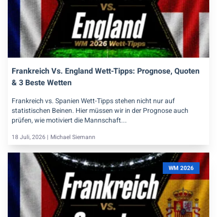
Frankreich Vs. England Wett-Tipps: Prognose, Quoten
& 3 Beste Wetten
Frankreich vs. Spanien Wett-Tipps stehen nicht nur auf
statistischen Beinen. Hier müssen wir in der Prognose auch
prüfen, wie motiviert die Mannschaft...
18 Juli, 2026 |
Michael Siemann
WM 2026