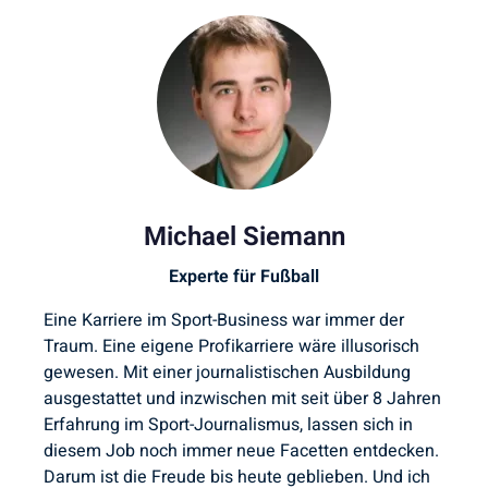
Michael Siemann
Experte für Fußball
Eine Karriere im Sport-Business war immer der
Traum. Eine eigene Profikarriere wäre illusorisch
gewesen. Mit einer journalistischen Ausbildung
ausgestattet und inzwischen mit seit über 8 Jahren
Erfahrung im Sport-Journalismus, lassen sich in
diesem Job noch immer neue Facetten entdecken.
Darum ist die Freude bis heute geblieben. Und ich