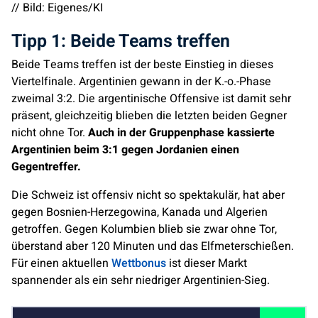
// Bild: Eigenes/KI
Tipp 1: Beide Teams treffen
Beide Teams treffen ist der beste Einstieg in dieses
Viertelfinale. Argentinien gewann in der K.-o.-Phase
zweimal 3:2. Die argentinische Offensive ist damit sehr
präsent, gleichzeitig blieben die letzten beiden Gegner
nicht ohne Tor.
Auch in der Gruppenphase kassierte
Argentinien beim 3:1 gegen Jordanien einen
Gegentreffer.
Die Schweiz ist offensiv nicht so spektakulär, hat aber
gegen Bosnien-Herzegowina, Kanada und Algerien
getroffen. Gegen Kolumbien blieb sie zwar ohne Tor,
überstand aber 120 Minuten und das Elfmeterschießen.
Für einen aktuellen
Wettbonus
ist dieser Markt
spannender als ein sehr niedriger Argentinien-Sieg.