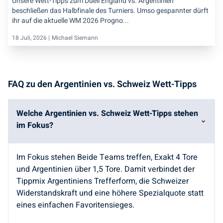
Unsere Wett-Tipps zum Duell England vs. Argentinien
beschließen das Halbfinale des Turniers. Umso gespannter dürft
ihr auf die aktuelle WM 2026 Progno...
18 Juli, 2026 |
Michael Siemann
FAQ zu den Argentinien vs. Schweiz Wett-Tipps
Welche Argentinien vs. Schweiz Wett-Tipps stehen
im Fokus?
Im Fokus stehen Beide Teams treffen, Exakt 4 Tore
und Argentinien über 1,5 Tore. Damit verbindet der
Tippmix Argentiniens Trefferform, die Schweizer
Widerstandskraft und eine höhere Spezialquote statt
eines einfachen Favoritensieges.