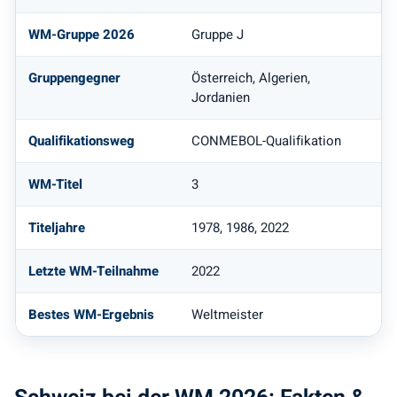
WM-Gruppe 2026
Gruppe J
Gruppengegner
Österreich, Algerien,
Jordanien
Qualifikationsweg
CONMEBOL-Qualifikation
WM-Titel
3
Titeljahre
1978, 1986, 2022
Letzte WM-Teilnahme
2022
Bestes WM-Ergebnis
Weltmeister