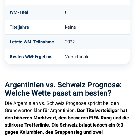
WM-Titel
0
Titeljahre
keine
Letzte WM-Teilnahme
2022
Bestes WM-Ergebnis
Viertelfinale
Argentinien vs. Schweiz Prognose:
Welche Wette passt am besten?
Die Argentinien vs. Schweiz Prognose spricht bei den
Grundwerten klar für Argentinien.
Der Titelverteidiger hat
den höheren Marktwert, den besseren FIFA-Rang und die
stärkere Trefferlinie. Die Schweiz bringt jedoch ein 0:0
gegen Kolumbien, den Gruppensieg und zwei