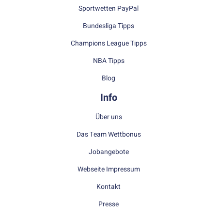
Sportwetten PayPal
Bundesliga Tipps
Champions League Tipps
NBA Tipps
Blog
Info
Über uns
Das Team Wettbonus
Jobangebote
Webseite Impressum
Kontakt
Presse