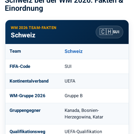
Schweiz bei der WM 2026: Fakten &
Einordnung
WM 2026 TEAM-FAKTEN
🇨🇭
SUI
Schweiz
Team
Schweiz
FIFA-Code
SUI
Kontinentalverband
UEFA
WM-Gruppe 2026
Gruppe B
Gruppengegner
Kanada, Bosnien-
Herzegowina, Katar
Qualifikationsweg
UEFA-Qualifikation