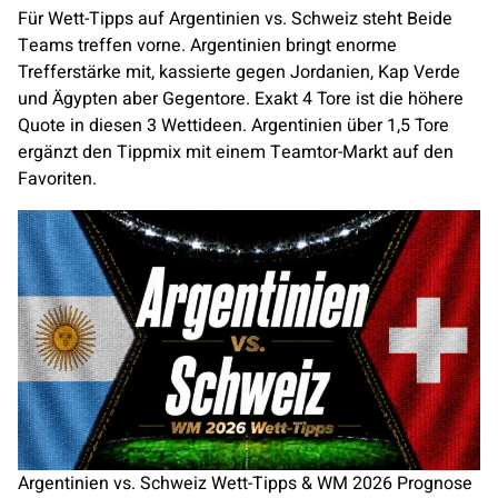
Für Wett-Tipps auf Argentinien vs. Schweiz steht Beide
Teams treffen vorne. Argentinien bringt enorme
Trefferstärke mit, kassierte gegen Jordanien, Kap Verde
und Ägypten aber Gegentore. Exakt 4 Tore ist die höhere
Quote in diesen 3 Wettideen. Argentinien über 1,5 Tore
ergänzt den Tippmix mit einem Teamtor-Markt auf den
Favoriten.
Argentinien vs. Schweiz Wett-Tipps & WM 2026 Prognose