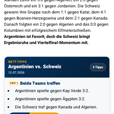
standen zuvor ein 3:0 gegen Algerien, ein 2:0 gegen
Österreich und ein 3:1 gegen Jordanien. Die Schweiz
gewann ihre Gruppe nach dem 1:1 gegen Katar, dem 4:1
gegen Bosnien-Herzegowina und dem 2:1 gegen Kanada.
Danach folgten ein 2:0 gegen Algerien und das 0:0 gegen
Kolumbien mit erfolgreichem Elfmeterschießen.
Argentinien ist Favorit, doch die Schweiz bringt
Ergebnisruhe und Viertelfinal-Momentum mit.
WETT-TIPPS
Argentinien vs. Schweiz
3 Tipps
12.07.2026
Beide Teams treffen
TIPP 1
Argentinien spielte gegen Kap Verde 3:2.
Argentinien spielte gegen Ägypten 3:2.
Die Schweiz traf gegen Kanada und Algerien.