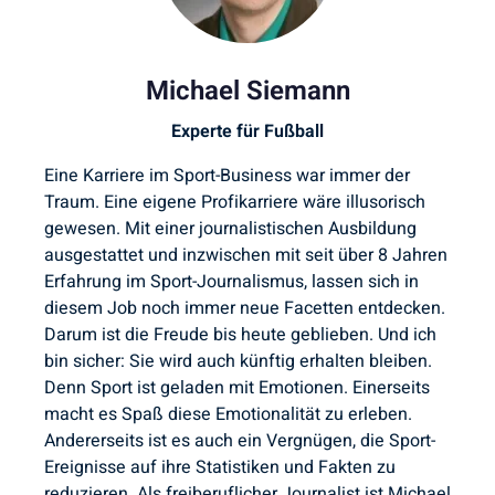
Michael Siemann
Experte für Fußball
Eine Karriere im Sport-Business war immer der
Traum. Eine eigene Profikarriere wäre illusorisch
gewesen. Mit einer journalistischen Ausbildung
ausgestattet und inzwischen mit seit über 8 Jahren
Erfahrung im Sport-Journalismus, lassen sich in
diesem Job noch immer neue Facetten entdecken.
Darum ist die Freude bis heute geblieben. Und ich
bin sicher: Sie wird auch künftig erhalten bleiben.
Denn Sport ist geladen mit Emotionen. Einerseits
macht es Spaß diese Emotionalität zu erleben.
Andererseits ist es auch ein Vergnügen, die Sport-
Ereignisse auf ihre Statistiken und Fakten zu
reduzieren. Als freiberuflicher Journalist ist Michael