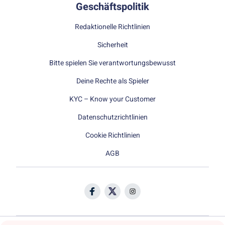
Geschäftspolitik
Redaktionelle Richtlinien
Sicherheit
Bitte spielen Sie verantwortungsbewusst
Deine Rechte als Spieler
KYC – Know your Customer
Datenschutzrichtlinien
Cookie Richtlinien
AGB