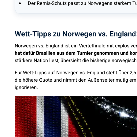
Der Remis-Schutz passt zu Norwegens starkem Tur
Wett-Tipps zu Norwegen vs. England
Norwegen vs. England ist ein Viertelfinale mit explos
hat dafür Brasilien aus dem Turnier genommen und komm
stärkere Nation liest, übersieht die bisherige norwegisc
Für Wett-Tipps auf Norwegen vs. England steht Über 2,5 
die höhere Quote und nimmt den Außenseiter mutig ern
ignorieren.