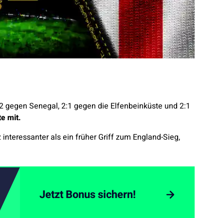
 3:2 gegen Senegal, 2:1 gegen die Elfenbeinküste und 2:1
e mit.
 interessanter als ein früher Griff zum England-Sieg,
Jetzt Bonus sichern!