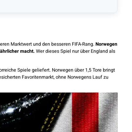
öheren Marktwert und den besseren FIFA-Rang.
Norwegen
ährlicher macht.
Wer dieses Spiel nur über England als
rreiche Spiele geliefert. Norwegen über 1,5 Tore bringt
esicherten Favoritenmarkt, ohne Norwegens Lauf zu