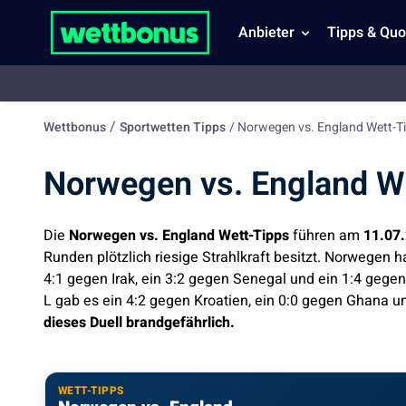
Anbieter
Tipps & Quo
/
Wettbonus
Sportwetten Tipps
/
Norwegen vs. England Wett-Ti
Norwegen vs. England We
Die
Norwegen vs. England Wett-Tipps
führen am
11.07
Runden plötzlich riesige Strahlkraft besitzt. Norwegen 
4:1 gegen Irak, ein 3:2 gegen Senegal und ein 1:4 geg
L gab es ein 4:2 gegen Kroatien, ein 0:0 gegen Ghana 
dieses Duell brandgefährlich.
WETT-TIPPS