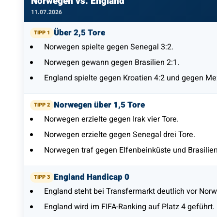
Norwegen vs. England
11.07.2026
Über 2,5 Tore
TIPP 1
Norwegen spielte gegen Senegal 3:2.
Norwegen gewann gegen Brasilien 2:1.
England spielte gegen Kroatien 4:2 und gegen Mex
Norwegen über 1,5 Tore
TIPP 2
Norwegen erzielte gegen Irak vier Tore.
Norwegen erzielte gegen Senegal drei Tore.
Norwegen traf gegen Elfenbeinküste und Brasilien
England Handicap 0
TIPP 3
England steht bei Transfermarkt deutlich vor Nor
England wird im FIFA-Ranking auf Platz 4 geführt.