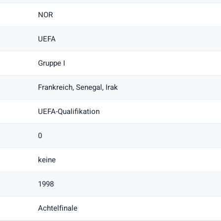
NOR
UEFA
Gruppe I
Frankreich, Senegal, Irak
UEFA-Qualifikation
0
keine
1998
Achtelfinale