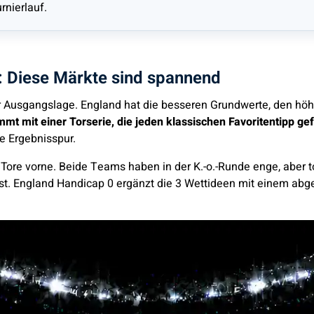
nierlauf.
: Diese Märkte sind spannend
iver Ausgangslage. England hat die besseren Grundwerte, den h
t mit einer Torserie, die jeden klassischen Favoritentipp gef
he Ergebnisspur.
Tore vorne. Beide Teams haben in der K.-o.-Runde enge, aber to
st. England Handicap 0 ergänzt die 3 Wettideen mit einem abg