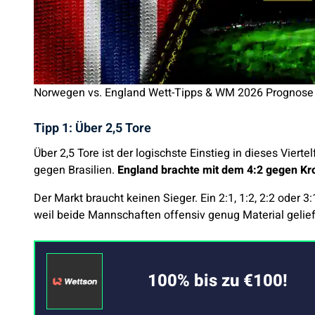
Norwegen vs. England Wett-Tipps & WM 2026 Prognose /
Tipp 1: Über 2,5 Tore
Über 2,5 Tore ist der logischste Einstieg in dieses Vier
gegen Brasilien.
England brachte mit dem 4:2 gegen Kr
Der Markt braucht keinen Sieger. Ein 2:1, 1:2, 2:2 oder 3:
weil beide Mannschaften offensiv genug Material gelief
100% bis zu €100!