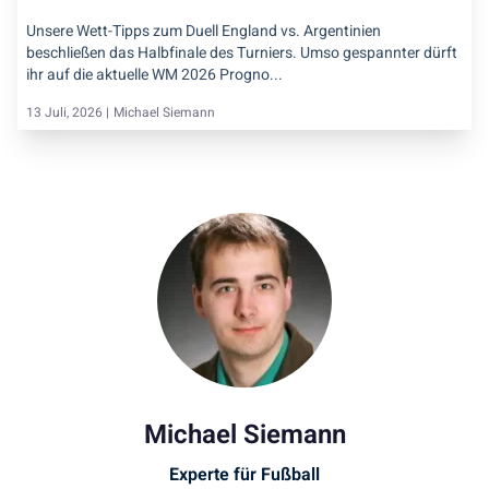
Unsere Wett-Tipps zum Duell England vs. Argentinien
beschließen das Halbfinale des Turniers. Umso gespannter dürft
ihr auf die aktuelle WM 2026 Progno...
13 Juli, 2026 |
Michael Siemann
Michael Siemann
Experte für Fußball