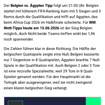
Der
Belgien vs. Ägypten Tipp
folgt um 21:00 Uhr. Belgien
startet mit höherem FIFA-Ranking, kam mit 5 Siegen und 3
Remis durch die Qualifikation und trifft auf Ägypten, das
beim Africa-Cup 2026 im Halbfinale scheiterte. Für
WM
Wett-Tipps heute am 15.06.2026
ist der Sieg Belgien
möglich, doch Nicht beide Teams treffen wirkt bei 1,96
noch spannender.
Die Zahlen führen klar in diese Richtung. Die Hälfte der
belgischen Qualispiele zeigte eine Null, Belgien kassierte
nur 7 Gegentore in 8 Qualispielen, Ägypten brachte 7 Null-
Spiele in der Qualifikation mit. Auch Belgien 2 oder 3 Tore
ist eine reizvolle Spezialwette, weil 29 Tore in 8 Quali-
Spielen genannt werden. Für den Hauptmarkt ist die
Torlogik aber ausgewogener, weil sie nicht zwingend
einen klaren belgischen Sieg verlangt.