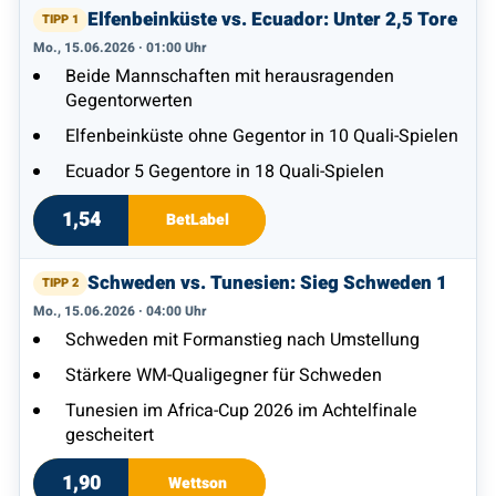
Elfenbeinküste vs. Ecuador: Unter 2,5 Tore
TIPP 1
Mo., 15.06.2026 · 01:00 Uhr
Beide Mannschaften mit herausragenden
Gegentorwerten
Elfenbeinküste ohne Gegentor in 10 Quali-Spielen
Ecuador 5 Gegentore in 18 Quali-Spielen
1,54
BetLabel
Schweden vs. Tunesien: Sieg Schweden 1
TIPP 2
Mo., 15.06.2026 · 04:00 Uhr
Schweden mit Formanstieg nach Umstellung
Stärkere WM-Qualigegner für Schweden
Tunesien im Africa-Cup 2026 im Achtelfinale
gescheitert
1,90
Wettson