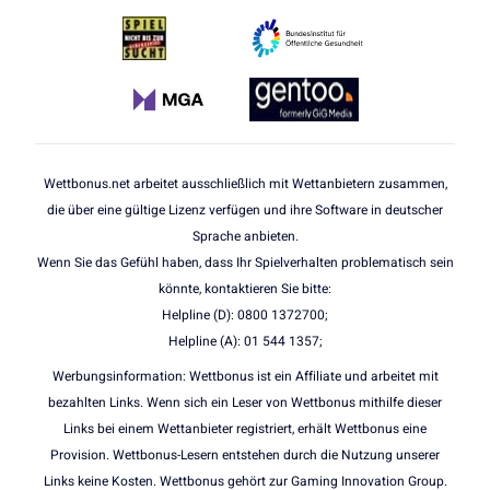
Wettbonus.net arbeitet ausschließlich mit Wettanbietern zusammen,
die über eine gültige Lizenz verfügen und ihre Software in deutscher
Sprache anbieten.
Wenn Sie das Gefühl haben, dass Ihr Spielverhalten problematisch sein
könnte, kontaktieren Sie bitte:
Helpline (D): 0800 1372700;
Helpline (A): 01 544 1357;
Werbungsinformation: Wettbonus ist ein Affiliate und arbeitet mit
bezahlten Links. Wenn sich ein Leser von Wettbonus mithilfe dieser
Links bei einem Wettanbieter registriert, erhält Wettbonus eine
Provision. Wettbonus-Lesern entstehen durch die Nutzung unserer
Links keine Kosten. Wettbonus gehört zur Gaming Innovation Group.