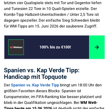
letzten vier Qualispiele stets mit Tor und Gegentor liefen
und Tunesien 22 Tore in 10 Quali-Spielen erzielte. Der
Kombi-Tipp Halbzeit-Unentschieden / Unter 2,5 Tore ist
dagegen spezieller. Der einfache Sieg Schweden bleibt
für WM-Tipps am 15. Juni 2026 der sauberere Zugriff.
100% bis zu €100!
Spanien vs. Kap Verde Tipp:
Handicap mit Topquote
Der
Spanien vs. Kap Verde Tipp
bringt um 18:00 Uhr den
größten Favoriten dieses Blocks. Spanien ist
Europameister, im FIFA-Ranking klar besser platziert und
blieb in der Qualifikation ungeschlagen. Bei
WM Wett-
Tipps heute am 15.06.2026
ist deshalb nicht der einfache