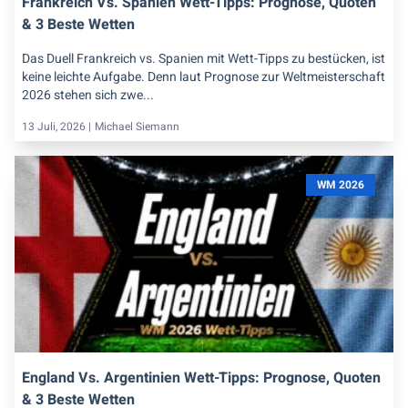
Frankreich Vs. Spanien Wett-Tipps: Prognose, Quoten
& 3 Beste Wetten
Das Duell Frankreich vs. Spanien mit Wett-Tipps zu bestücken, ist
keine leichte Aufgabe. Denn laut Prognose zur Weltmeisterschaft
2026 stehen sich zwe...
13 Juli, 2026 |
Michael Siemann
WM 2026
England Vs. Argentinien Wett-Tipps: Prognose, Quoten
& 3 Beste Wetten