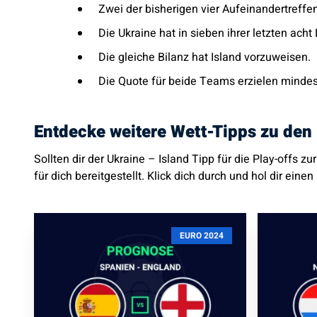
Zwei der bisherigen vier Aufeinandertreffe
Die Ukraine hat in sieben ihrer letzten ach
Die gleiche Bilanz hat Island vorzuweisen.
Die Quote für beide Teams erzielen mindeste
Entdecke weitere Wett-Tipps zu de
Sollten dir der Ukraine – Island Tipp für die Play-offs
für dich bereitgestellt. Klick dich durch und hol dir eine
EURO 2024