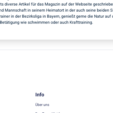
its diverse Artikel für das Magazin auf der Webseite geschrieben.
nd Mannschaft in seinem Heimatort in der auch seine beiden S
trainer in der Bezirksliga in Bayern, genießt gerne die Natur auf
r Betätigung wie schwimmen oder auch Krafttraining.
Info
Über uns