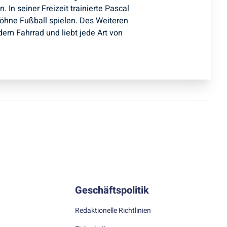
 In seiner Freizeit trainierte Pascal
öhne Fußball spielen. Des Weiteren
 dem Fahrrad und liebt jede Art von
Geschäftspolitik
Redaktionelle Richtlinien