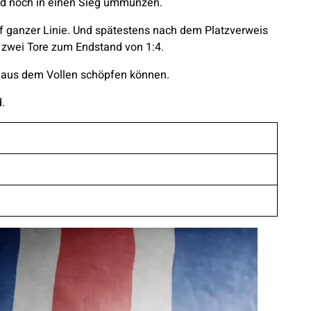
and noch in einen Sieg ummünzen.
 auf ganzer Linie. Und spätestens nach dem Platzverweis
h zwei Tore zum Endstand von 1:4.
ag aus dem Vollen schöpfen können.
d.