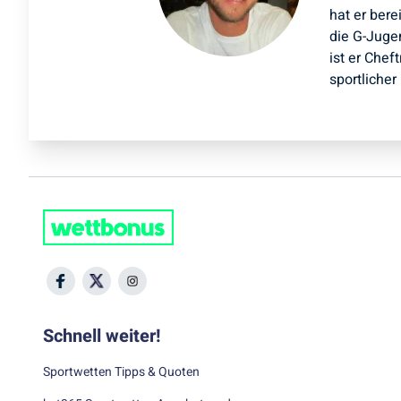
hat er bere
die G-Juge
ist er Chef
sportliche
Schnell weiter!
Sportwetten Tipps & Quoten