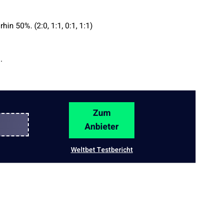
n 50%. (2:0, 1:1, 0:1, 1:1)
.
Zum
Anbieter
Weltbet Testbericht