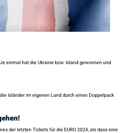
. Je einmal hat die Ukraine bzw. Island gewonnen und
die Isländer im eigenen Land durch einen Doppelpack
gehen!
es der letzten Tickets für die EURO 2024, als dass eine