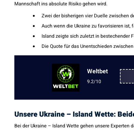
Mannschaft ins absolute Risiko gehen wird.
Zwei der bisherigen vier Duelle zwischen de
Auch wenn die Ukraine zu favorisieren ist, 
Island zeigte sich zuletzt in bestechender
Die Quote für das Unentschieden zwischen U
Weltbet
9.2/10
Unsere Ukraine – Island Wette: Beid
Bei der Ukraine – Island Wette gehen unsere Experten 