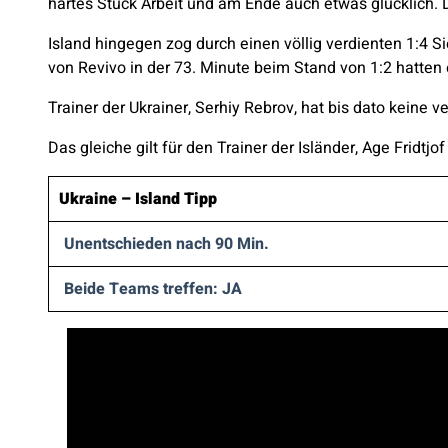
hartes Stück Arbeit und am Ende auch etwas glücklich.
Island hingegen zog durch einen völlig verdienten 1:4 Si
von Revivo in der 73. Minute beim Stand von 1:2 hatten 
Trainer der Ukrainer, Serhiy Rebrov, hat bis dato kein
Das gleiche gilt für den Trainer der Isländer, Age Fridtjo
Ukraine
–
Island
Tipp
Unentschieden nach 90 Min.
Beide Teams treffen: JA