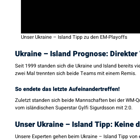
Unser Ukraine – Island Tipp zu den EM-Playoffs
Ukraine – Island Prognose: Direkter
Seit 1999 standen sich die Ukraine und Island bereits v
zwei Mal trennten sich beide Teams mit einem Remis.
So endete das letzte Aufeinandertreffen!
Zuletzt standen sich beide Mannschaften bei der WM-Q
vom isländischen Superstar Gylfi Sigurdsson mit 2:0.
Unser Ukraine – Island Tipp: Keine 
Unsere Experten gehen beim Ukraine – Island Tipp von ei