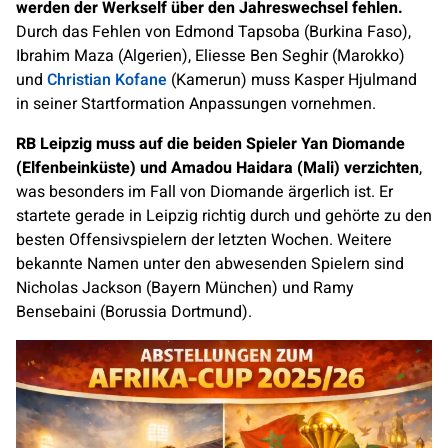
werden der Werkself über den Jahreswechsel fehlen.
Durch das Fehlen von Edmond Tapsoba (Burkina Faso),
Ibrahim Maza (Algerien), Eliesse Ben Seghir (Marokko)
und
Christian Kofane
(Kamerun) muss Kasper Hjulmand
in seiner Startformation Anpassungen vornehmen.
RB Leipzig muss auf die beiden Spieler Yan Diomande
(Elfenbeinküste) und Amadou Haidara (Mali) verzichten
,
was besonders im Fall von Diomande ärgerlich ist. Er
startete gerade in Leipzig richtig durch und gehörte zu den
besten Offensivspielern der letzten Wochen. Weitere
bekannte Namen unter den abwesenden Spielern sind
Nicholas Jackson (Bayern München) und Ramy
Bensebaini (Borussia Dortmund).