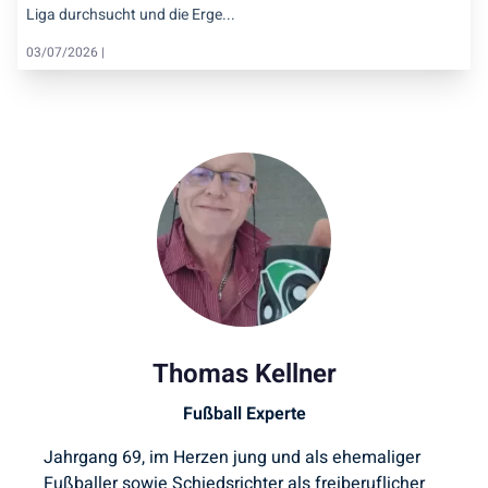
Liga durchsucht und die Erge...
03/07/2026 |
Thomas Kellner
Fußball Experte
Jahrgang 69, im Herzen jung und als ehemaliger
Fußballer sowie Schiedsrichter als freiberuflicher