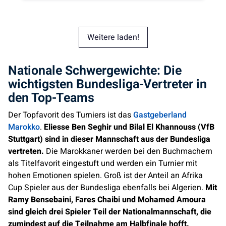
Weitere laden!
Nationale Schwergewichte: Die
wichtigsten Bundesliga-Vertreter in
den Top-Teams
Der Topfavorit des Turniers ist das
Gastgeberland
Marokko
.
Eliesse Ben Seghir und Bilal El Khannouss (VfB
Stuttgart) sind in dieser Mannschaft aus der Bundesliga
vertreten.
Die Marokkaner werden bei den Buchmachern
als Titelfavorit eingestuft und werden ein Turnier mit
hohen Emotionen spielen. Groß ist der Anteil an Afrika
Cup Spieler aus der Bundesliga ebenfalls bei Algerien.
Mit
Ramy Bensebaini, Fares Chaibi und Mohamed Amoura
sind gleich drei Spieler Teil der Nationalmannschaft, die
zumindest auf die Teilnahme am Halbfinale hofft.