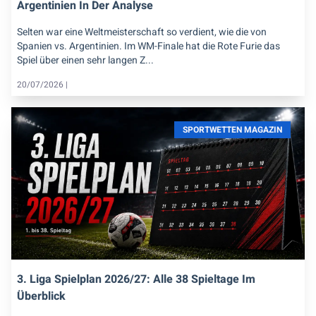
Argentinien In Der Analyse
Selten war eine Weltmeisterschaft so verdient, wie die von
Spanien vs. Argentinien. Im WM-Finale hat die Rote Furie das
Spiel über einen sehr langen Z...
20/07/2026 |
SPORTWETTEN MAGAZIN
3. Liga Spielplan 2026/27: Alle 38 Spieltage Im
Überblick