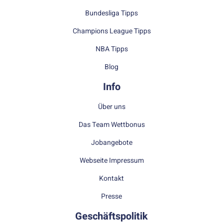
Bundesliga Tipps
Champions League Tipps
NBA Tipps
Blog
Info
Über uns
Das Team Wettbonus
Jobangebote
Webseite Impressum
Kontakt
Presse
Geschäftspolitik