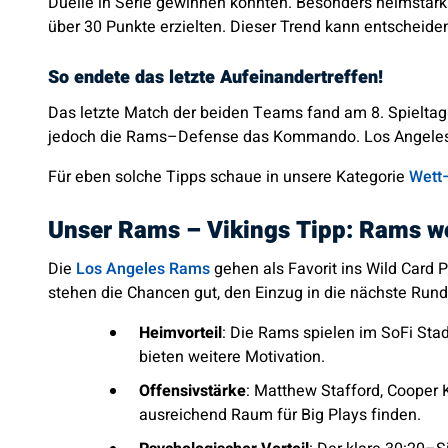
Duelle in Serie gewinnen konnten. Besonders heimstark
über 30 Punkte erzielten. Dieser Trend kann entscheide
So endete das letzte Aufeinandertreffen!
Das letzte Match der beiden Teams fand am 8. Spieltag 
jedoch die Rams–Defense das Kommando. Los Angeles sie
Für eben solche Tipps schaue in unsere Kategorie
Wett
Unser Rams – Vikings Tipp: Rams wo
Die
Los Angeles Rams
gehen als Favorit ins Wild Card
stehen die Chancen gut, den Einzug in die nächste Rund
Heimvorteil
: Die Rams spielen im SoFi Stad
bieten weitere Motivation.
Offensivstärke
: Matthew Stafford, Cooper 
ausreichend Raum für Big Plays finden.