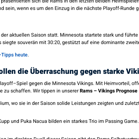
 präsentierten sich die Rams in den letzten beiden Heimspiele
nd sein, wenn es um den Einzug in die nächste Playoff-Runde g
der aktuellen Saison statt. Minnesota startete stark und führ
gte souverän mit 30:20, gestützt auf eine dominante zweite 
–Tipps heute
.
llen die Überraschung gegen starke Vik
 Playoff–Spiel gegen die Minnesota Vikings. Mit Heimvorteil, 
e zu schaffen. Wir tippen in unserer
Rams – Vikings
Prognose
ium, wo sie in der Saison solide Leistungen zeigten und zuletz
Kupp und Puka Nacua bilden ein starkes Trio im Passing Game.