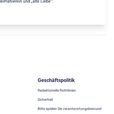
eimatverein und „alte Liebe“:
Geschäftspolitik
Redaktionelle Richtlinien
Sicherheit
Bitte spielen Sie verantwortungsbewusst