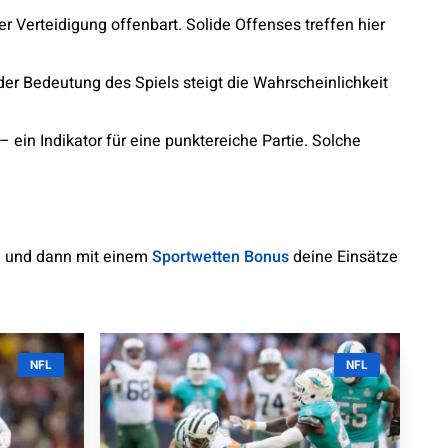
Verteidigung offenbart. Solide Offenses treffen hier
der Bedeutung des Spiels steigt die Wahrscheinlichkeit
 ein Indikator für eine punktereiche Partie. Solche
en und dann mit einem
Sportwetten Bonus
deine Einsätze
NFL
NFL