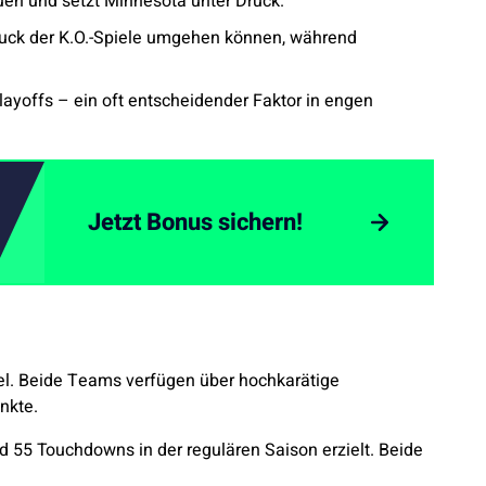
auen und setzt Minnesota unter Druck.
uck der K.O.-Spiele umgehen können, während
ayoffs – ein oft entscheidender Faktor in engen
Jetzt Bonus sichern!
el. Beide Teams verfügen über hochkarätige
nkte.
55 Touchdowns in der regulären Saison erzielt. Beide