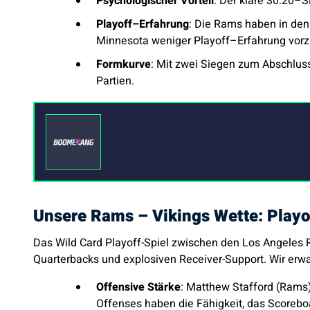
Psychologischer Vorteil
: Der klare 30:20–S
Playoff–Erfahrung
: Die Rams haben in de
Minnesota weniger Playoff–Erfahrung vorz
Formkurve
: Mit zwei Siegen zum Abschlus
Partien.
Unsere Rams – Vikings Wette: Playo
Das Wild Card Playoff-Spiel zwischen den Los Angeles 
Quarterbacks und explosiven Receiver-Support. Wir erw
Offensive Stärke
: Matthew Stafford (Rams
Offenses haben die Fähigkeit, das Scoreboa