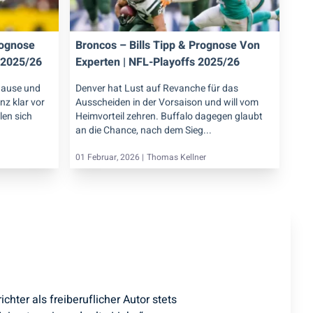
rognose
Broncos – Bills Tipp & Prognose Von
 2025/26
Experten | NFL-Playoffs 2025/26
Hause und
Denver hat Lust auf Revanche für das
nz klar vor
Ausscheiden in der Vorsaison und will vom
len sich
Heimvorteil zehren. Buffalo dagegen glaubt
an die Chance, nach dem Sieg...
01 Februar, 2026 |
Thomas Kellner
hter als freiberuflicher Autor stets