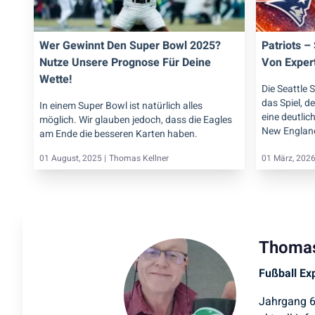
Wer Gewinnt Den Super Bowl 2025?
Patriots 
Nutze Unsere Prognose Für Deine
Von Exper
Wette!
Die Seattle 
das Spiel, d
In einem Super Bowl ist natürlich alles
eine deutlic
möglich. Wir glauben jedoch, dass die Eagles
New England
am Ende die besseren Karten haben.
01 August, 2025 |
Thomas Kellner
01 März, 2026
Thomas
Fußball Ex
Jahrgang 69