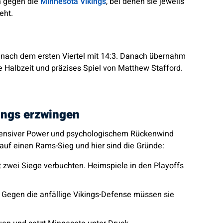
n gegen die
Minnesota Vikings
, bei denen sie jeweils
eht.
te nach dem ersten Viertel mit 14:3. Danach übernahm
Halbzeit und präzises Spiel von Matthew Stafford.
ings erzwingen
offensiver Power und psychologischem Rückenwind
auf einen Rams-Sieg und hier sind die Gründe:
t zwei Siege verbuchten. Heimspiele in den Playoffs
 Gegen die anfällige Vikings-Defense müssen sie