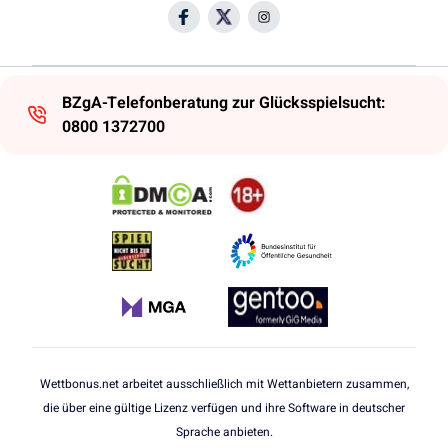
BZgA-Telefonberatung zur Glücksspielsucht:
0800 1372700
Wettbonus.net arbeitet ausschließlich mit Wettanbietern zusammen,
die über eine gültige Lizenz verfügen und ihre Software in deutscher
Sprache anbieten.