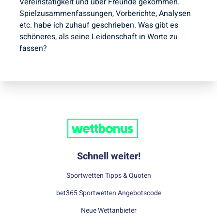
Vereinstätigkeit und über Freunde gekommen.
Spielzusammenfassungen, Vorberichte, Analysen
etc. habe ich zuhauf geschrieben. Was gibt es
schöneres, als seine Leidenschaft in Worte zu
fassen?
Schnell weiter!
Sportwetten Tipps & Quoten
bet365 Sportwetten Angebotscode
Neue Wettanbieter