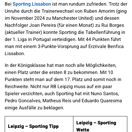
Bei
Sporting Lissabon
ist man rundum zufrieden. Trotz der
Unruhe durch die Trainerwechsel von Ruben Amorim (ging
im November 2024 zu Manchester United) und dessen
Nachfolger Joan Pereira (für einen Monat) zu Rui Borges
(aktueller Trainer) konnte Sporting die Tabellenführung in
der 1. Liga in Portugal verteidigen. Mit 44 Punkten führt
man mit einem 3-Punkte-Vorsprung auf Erzrivale Benfica
Lissabon.
In der Königsklasse hat man noch alle Möglichkeiten,
einen Platz unter die ersten 8 zu bekommen. Mit 10
Punkten steht man auf dem 17. Platz und somit noch in
Reichweite. Nicht nur RB Leipzig muss auf ein paar
Spieler verzichten, auch Sporting hat mit Nuno Santos,
Pedro Goncalves, Matheus Reis und Eduardo Quaresma
einige Ausfälle zu beklagen.
Leipzig – Sporting
Leipzig – Sporting Tipp
Wette