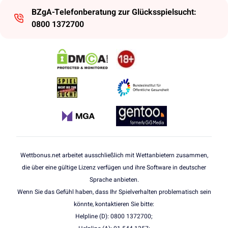
BZgA-Telefonberatung zur Glücksspielsucht:
0800 1372700
Wettbonus.net arbeitet ausschließlich mit Wettanbietern zusammen,
die über eine gültige Lizenz verfügen und ihre Software in deutscher
Sprache anbieten.
Wenn Sie das Gefühl haben, dass Ihr Spielverhalten problematisch sein
könnte, kontaktieren Sie bitte:
Helpline (D): 0800 1372700;