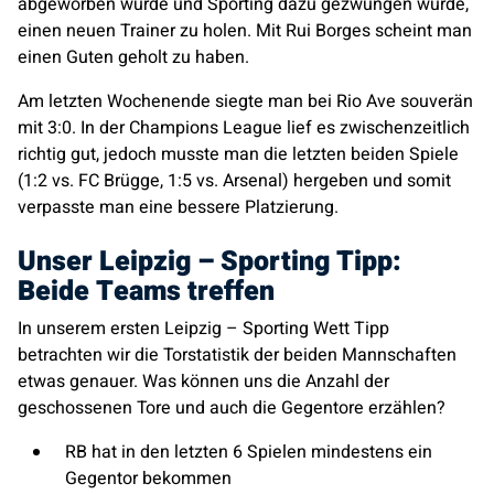
abgeworben wurde und Sporting dazu gezwungen wurde,
einen neuen Trainer zu holen. Mit Rui Borges scheint man
einen Guten geholt zu haben.
Am letzten Wochenende siegte man bei Rio Ave souverän
mit 3:0. In der Champions League lief es zwischenzeitlich
richtig gut, jedoch musste man die letzten beiden Spiele
(1:2 vs. FC Brügge, 1:5 vs. Arsenal) hergeben und somit
verpasste man eine bessere Platzierung.
Unser Leipzig – Sporting Tipp:
Beide Teams treffen
In unserem ersten Leipzig – Sporting Wett Tipp
betrachten wir die Torstatistik der beiden Mannschaften
etwas genauer. Was können uns die Anzahl der
geschossenen Tore und auch die Gegentore erzählen?
RB hat in den letzten 6 Spielen mindestens ein
Gegentor bekommen