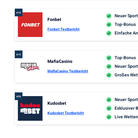
Neuer Spor
Fonbet
Top-Bonus
Fonbet Testbericht
Einfache A
Top-Bonus
MafiaCasino
Neuer Spor
MafiaCasino Testbericht
Großes Wet
Neuer Spor
Kudosbet
Exklusiver 
Kudosbet Testbericht
Live Wetten