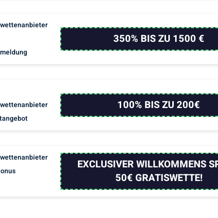
twettenanbieter
350% BIS ZU 1500 €
nmeldung
100% BIS ZU 200€
twettenanbieter
tangebot
twettenanbieter
EXCLUSIVER WILLKOMMENS S
Bonus
50€ GRATISWETTE!