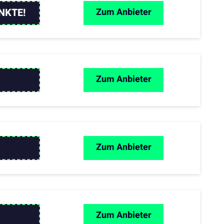
NKTE!
Zum Anbieter
Zum Anbieter
Zum Anbieter
Zum Anbieter