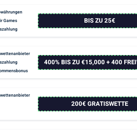
towährungen
BIS ZU 25€
ir Games
uszahlung
twettenanbieter
400% BIS ZU €15,000 + 400 FRE
uszahlung
kommensbonus
twettenanbieter
200€ GRATISWETTE