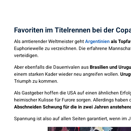
Favoriten im Titelrennen bei der Co
Als amtierender Weltmeister geht
Argentinien
als Topfa
Euphoriewelle zu verzeichnen. Die erfahrene Mannschaft
verteidigen.
Aber ebenfalls die Dauerrivalen aus
Brasilien und Urug
einem starken Kader wieder neu angreifen wollen.
Urug
Triumph zu kommen.
Als Gastgeber hoffen die USA auf einen ähnlichen Erfol
heimischer Kulisse für Furore sorgen. Allerdings haben 
Abschneiden Schwung für die in zwei Jahren ansteh
Spannung ist also auf allen Seiten garantiert, wenn im