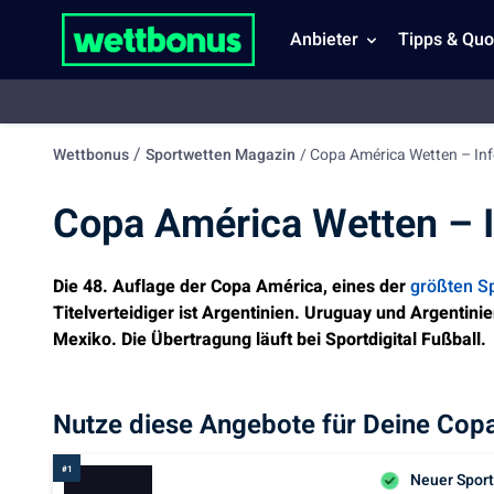
Anbieter
Tipps & Quo
/
Wettbonus
Sportwetten Magazin
/
Copa América Wetten – In
Copa América Wetten – 
Die 48. Auflage der Copa América, eines der
größten S
Titelverteidiger ist Argentinien. Uruguay und Argentini
Mexiko. Die Übertragung läuft bei Sportdigital Fußball.
Nutze diese Angebote für Deine Cop
Neuer Spor