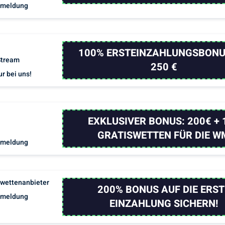
nmeldung
100% ERSTEINZAHLUNGSBONU
Stream
250 €
ur bei uns!
EXKLUSIVER BONUS: 200€ + 
GRATISWETTEN FÜR DIE W
nmeldung
twettenanbieter
200% BONUS AUF DIE ERST
nmeldung
EINZAHLUNG SICHERN!