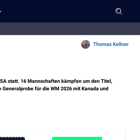
Thomas Kellner
n USA statt. 16 Mannschaften kämpfen um den Titel,
eine Generalprobe für die WM 2026 mit Kanada und