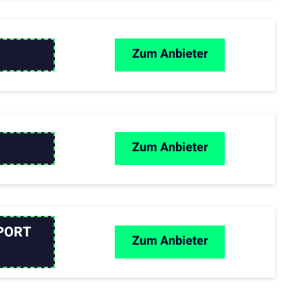
Zum Anbieter
Zum Anbieter
PORT
Zum Anbieter