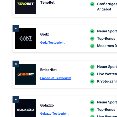
TenoBet
Großartiges
Angebot
Neuer Spor
Godz
Top-Bonus
Godz Testbericht
Modernes D
Neuer Spor
EmberBet
Live Wetten
EmberBet Testbericht
Krypto-Zah
Neuer Spor
Golazzo
Top-Bonus
Golazzo Testbericht
Live Wetten