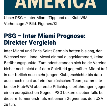
Unser PSG – Inter Miami Tipp und die Klub-WM
Vorhersage // Bild: Eigenes/KI
PSG – Inter Miami Prognose:
Direkter Vergleich
Inter Miami und Paris Saint-Germain hatten bislang, den
Wechsel von Lionel Messi einmal ausgeklammert, keine
Berührungspunkte. Zumindest standen sich beide Vereine
bisher noch nicht auf dem Spielfeld gegenüber. Miami traf
in der freilich noch sehr jungen Klubgeschichte bis dato
auch noch nicht auf ein französisches Team, sammelte
bei der Klub-WM aber erste Pflichtspielerfahrungen gegen
einen europäischen Gegner. PSG bekam es ebenfalls bei
diesem Turnier erstmals mit einem Gegner aus den USA
zu tun.