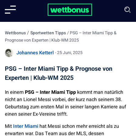
/
Wettbonus
Sportwetten Tipps
/
PSG – Inter Miami Tipp &
Prognose von Experten | Klub-WM 2025
Johannes Ketterl
- 25 Juni, 2025
PSG – Inter Miami Tipp & Prognose von
Experten | Klub-WM 2025
In einem
PSG – Inter Miami Tipp
kommt man natürlich
nicht an Lionel Messi vorbei, der kurz nach seinem 38.
Geburtstag zum ersten Mal in seiner langen Karriere auf
einen seiner Ex-Vereine trifft.
Mit
Inter Miami
hat Messi schon mehr erreicht als zu
erwarten war. Das Team aus der MLS, dessen