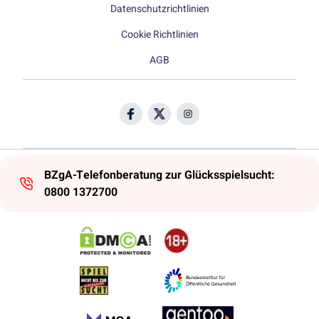
Datenschutzrichtlinien
Cookie Richtlinien
AGB
BZgA-Telefonberatung zur Glücksspielsucht:
0800 1372700