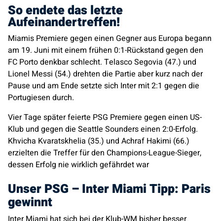
So endete das letzte
Aufeinandertreffen!
Miamis Premiere gegen einen Gegner aus Europa begann
am 19. Juni mit einem frühen 0:1-Rückstand gegen den
FC Porto denkbar schlecht. Telasco Segovia (47.) und
Lionel Messi (54.) drehten die Partie aber kurz nach der
Pause und am Ende setzte sich Inter mit 2:1 gegen die
Portugiesen durch.
Vier Tage später feierte PSG Premiere gegen einen US-
Klub und gegen die Seattle Sounders einen 2:0-Erfolg.
Khvicha Kvaratskhelia (35.) und Achraf Hakimi (66.)
erzielten die Treffer für den Champions-League-Sieger,
dessen Erfolg nie wirklich gefährdet war
Unser PSG – Inter Miami Tipp: Paris
gewinnt
Inter Miami hat sich bei der Klub-WM bisher besser