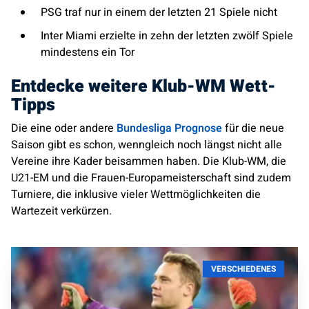
PSG traf nur in einem der letzten 21 Spiele nicht
Inter Miami erzielte in zehn der letzten zwölf Spiele
mindestens ein Tor
Entdecke weitere Klub-WM Wett-
Tipps
Die eine oder andere
Bundesliga Prognose
für die neue
Saison gibt es schon, wenngleich noch längst nicht alle
Vereine ihre Kader beisammen haben. Die Klub-WM, die
U21-EM und die Frauen-Europameisterschaft sind zudem
Turniere, die inklusive vieler Wettmöglichkeiten die
Wartezeit verkürzen.
VERSCHIEDENES