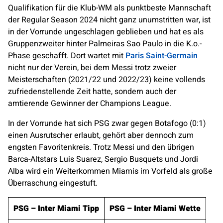
Qualifikation für die Klub-WM als punktbeste Mannschaft
der Regular Season 2024 nicht ganz unumstritten war, ist
in der Vorrunde ungeschlagen geblieben und hat es als
Gruppenzweiter hinter Palmeiras Sao Paulo in die K.o.-
Phase geschafft. Dort wartet mit
Paris Saint-Germain
nicht nur der Verein, bei dem Messi trotz zweier
Meisterschaften (2021/22 und 2022/23) keine vollends
zufriedenstellende Zeit hatte, sondern auch der
amtierende Gewinner der Champions League.
In der Vorrunde hat sich PSG zwar gegen Botafogo (0:1)
einen Ausrutscher erlaubt, gehört aber dennoch zum
engsten Favoritenkreis. Trotz Messi und den übrigen
Barca-Altstars Luis Suarez, Sergio Busquets und Jordi
Alba wird ein Weiterkommen Miamis im Vorfeld als große
Überraschung eingestuft.
PSG – Inter Miami Tipp
PSG – Inter Miami Wette