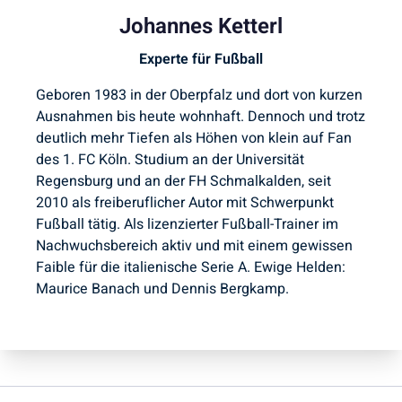
Johannes Ketterl
Experte für Fußball
Geboren 1983 in der Oberpfalz und dort von kurzen
Ausnahmen bis heute wohnhaft. Dennoch und trotz
deutlich mehr Tiefen als Höhen von klein auf Fan
des 1. FC Köln. Studium an der Universität
Regensburg und an der FH Schmalkalden, seit
2010 als freiberuflicher Autor mit Schwerpunkt
Fußball tätig. Als lizenzierter Fußball-Trainer im
Nachwuchsbereich aktiv und mit einem gewissen
Faible für die italienische Serie A. Ewige Helden:
Maurice Banach und Dennis Bergkamp.