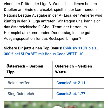
einen der Dritten der Liga A. Wer sich in diesen beiden
Duellen am Ende durchsetzt, spielt in der kommenden
Nations League Ausgabe in der A–Liga, der Verlierer wird
künftig in der B–Liga antreten. Wir fragen uns, kann sich
das österreichische Fußball-Team der Herren im
Heimspiel am kommenden Donnerstag in eine gute
Ausgangsposition für das Rückspiel bringen?
Sichere Dir jetzt einen Top Bonus!
Exklusiv 110% bis zu
300 € bei SUPABET mit Bonus Code WETT110
Österreich – Serbien
Österreich – Serbien
Tipp
Wette
Beide treffen
CosmicSlot: 2.11
Sieg Österreich
CosmicSlot: 1.77