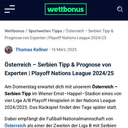
/
Wettbonus
Sportwetten Tipps
/
Österreich – Serbien Tipp &
Prognose von Experten | Playoff Nations League 2024/25
Thomas Kellner
- 16 März, 2025
Österreich – Serbien Tipp & Prognose von
Experten | Playoff Nations League 2024/25
Am Donnerstag erwartet dich mit unserem
Österreich –
Serbien Tipp
im Wiener Ernst–Happel–Stadion eines von
vier Liga A/B Playoff Hinspielen in der Nations League
2024/2025. Das Rückspiel findet drei Tage später statt.
Dabei empfängt die Fußball-Nationalmannschaft von
Österreich
als einer der Zweiten der Liga B mit Serbien