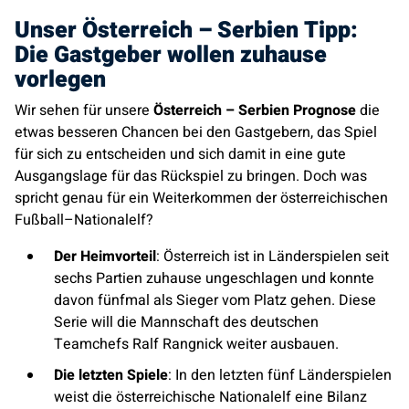
Unser Österreich – Serbien Tipp:
Die Gastgeber wollen zuhause
vorlegen
Wir sehen für unsere
Österreich – Serbien Prognose
die
etwas besseren Chancen bei den Gastgebern, das Spiel
für sich zu entscheiden und sich damit in eine gute
Ausgangslage für das Rückspiel zu bringen. Doch was
spricht genau für ein Weiterkommen der österreichischen
Fußball–Nationalelf?
Der Heimvorteil
: Österreich ist in Länderspielen seit
sechs Partien zuhause ungeschlagen und konnte
davon fünfmal als Sieger vom Platz gehen. Diese
Serie will die Mannschaft des deutschen
Teamchefs Ralf Rangnick weiter ausbauen.
Die letzten Spiele
: In den letzten fünf Länderspielen
weist die österreichische Nationalelf eine Bilanz