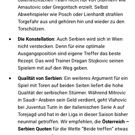
Arnautovic oder Gregoritsch erzielt. Selbst
Abwehrspieler wie Posch oder Lienhardt strahlen
Torgefahr aus und gehören hin und wieder zu den
Torschützen.
Die Konstellation
: Auch Serbien wird sich in Wien
nicht verstecken. Denn für eine optimale
Ausgangsposition sind eigene Treffer das beste
Rezept. Das wird Trainer Dragan Stojkovic seinen
Spielern mit auf den Weg geben.
Qualität von Serbien
: Ein weiteres Argument für ein
Spiel mit Toren auf beiden Seiten liefert die hohe
Qualität der serbischen Stürmer. Während Mitrovic
in Saudi–Arabien sein Geld verdient, geht Vlahovic
bei Juventus Turin in der italienischen Serie A auf
Torejagd und hat in der Liga in dieser Saison bisher
neunmal getroffen. Wir empfehlen, die
Österreich –
Serbien Quoten
für die Wette “Beide treffen“ etwas