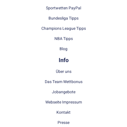
Sportwetten PayPal
Bundesliga Tipps
Champions League Tipps
NBA Tipps
Blog
Info
Über uns
Das Team Wettbonus
Jobangebote
Webseite Impressum
Kontakt
Presse