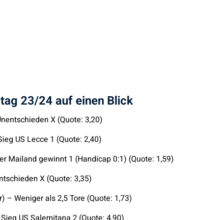
ltag 23/24 auf einen Blick
Unentschieden X (Quote: 3,20)
Sieg US Lecce 1 (Quote: 2,40)
ter Mailand gewinnt 1 (Handicap 0:1) (Quote: 1,59)
ntschieden X (Quote: 3,35)
 – Weniger als 2,5 Tore (Quote: 1,73)
Sieg US Salernitana 2 (Quote: 4,90)