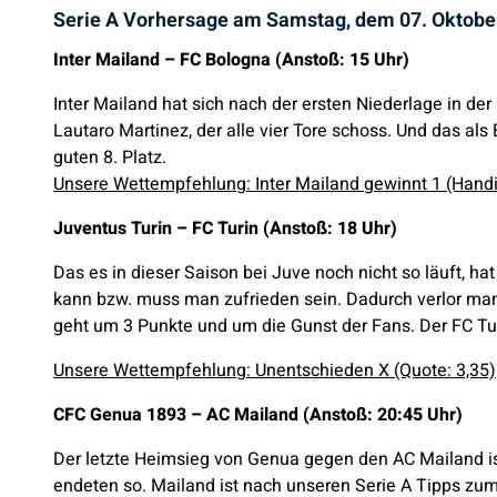
Serie A Vorhersage am Samstag, dem 07. Oktobe
Inter Mailand – FC Bologna (Anstoß: 15 Uhr)
Inter Mailand hat sich nach der ersten Niederlage in de
Lautaro Martinez, der alle vier Tore schoss. Und das a
guten 8. Platz.
Unsere Wettempfehlung: Inter Mailand gewinnt 1 (Handic
Juventus Turin – FC Turin (Anstoß: 18 Uhr)
Das es in dieser Saison bei Juve noch nicht so läuft, 
kann bzw. muss man zufrieden sein. Dadurch verlor man
geht um 3 Punkte und um die Gunst der Fans. Der FC Tur
Unsere Wettempfehlung: Unentschieden X (Quote: 3,35)
CFC Genua 1893 – AC Mailand (Anstoß: 20:45 Uhr)
Der letzte Heimsieg von Genua gegen den AC Mailand ist
endeten so. Mailand ist nach unseren Serie A Tipps zum 8