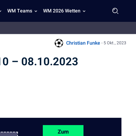
WM Teams
WM 2026 Wetten
Christian Funke
- 5 Okt., 2023
.10 – 08.10.2023
?
Zum