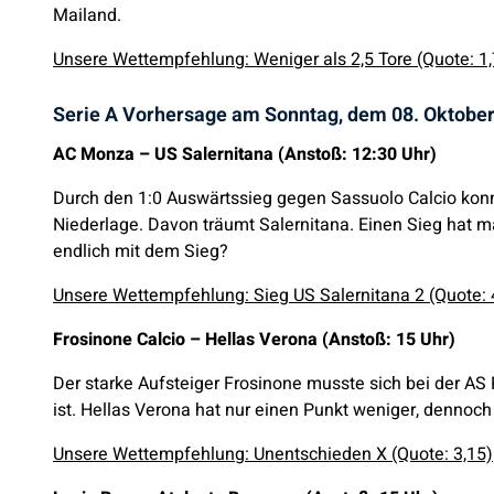
Mailand.
Unsere Wettempfehlung: Weniger als 2,5 Tore (Quote: 1,
Serie A Vorhersage am Sonntag, dem 08. Oktobe
AC Monza – US Salernitana (Anstoß: 12:30 Uhr)
Durch den 1:0 Auswärtssieg gegen Sassuolo Calcio konn
Niederlage. Davon träumt Salernitana. Einen Sieg hat m
endlich mit dem Sieg?
Unsere Wettempfehlung: Sieg US Salernitana 2 (Quote: 
Frosinone Calcio – Hellas Verona (Anstoß: 15 Uhr)
Der starke Aufsteiger Frosinone musste sich bei der AS
ist. Hellas Verona hat nur einen Punkt weniger, dennoch 
Unsere Wettempfehlung: Unentschieden X (Quote: 3,15)