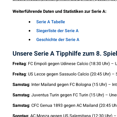
Weiterführende Daten und Statistiken zur Serie A:
Serie A Tabelle
Siegerliste der Serie A
Geschichte der Serie A
Unsere Serie A Tipphilfe zum 8. Spie
Freitag
: FC Empoli gegen Udinese Calcio (18:30 Uhr) – 
Freitag
: US Lecce gegen Sassuolo Calcio (20:45 Uhr) – 
Samstag
: Inter Mailand gegen FC Bologna (15 Uhr) – In
Samstag
: Juventus Turin gegen FC Turin (15 Uhr) – Une
Samstag
: CFC Genua 1893 gegen AC Mailand (20:45 Uhr)
Sonntag
: AC Monza gegen US Salernitana (12:30 Uhr) – 