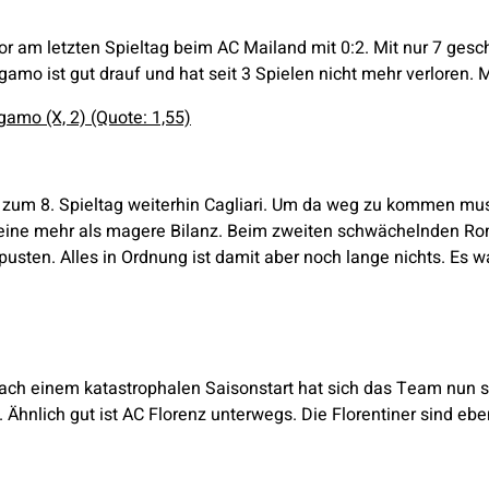
lor am letzten Spieltag beim AC Mailand mit 0:2. Mit nur 7 ge
mo ist gut drauf und hat seit 3 Spielen nicht mehr verloren. M
amo (X, 2) (Quote: 1,55)
ipps zum 8. Spieltag weiterhin Cagliari. Um da weg zu kommen 
t eine mehr als magere Bilanz. Beim zweiten schwächelnden Rom
ten. Alles in Ordnung ist damit aber noch lange nichts. Es war
Nach einem katastrophalen Saisonstart hat sich das Team nun s
. Ähnlich gut ist AC Florenz unterwegs. Die Florentiner sind eb