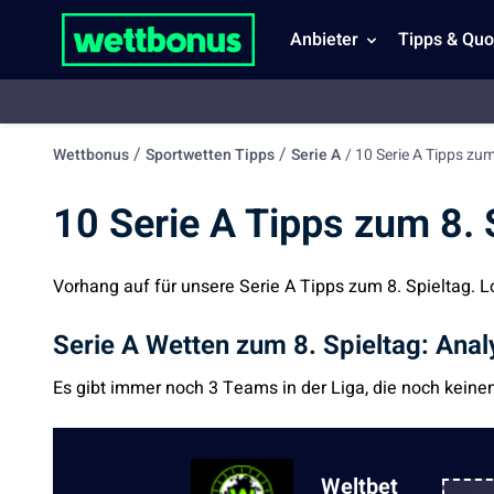
Anbieter
Tipps & Quo
/
/
Wettbonus
Sportwetten Tipps
Serie A
/
10 Serie A Tipps zu
10 Serie A Tipps zum 8.
Vorhang auf für unsere Serie A Tipps zum 8. Spieltag. L
Serie A Wetten zum 8. Spieltag: An
Es gibt immer noch 3 Teams in der Liga, die noch keinen
Weltbet