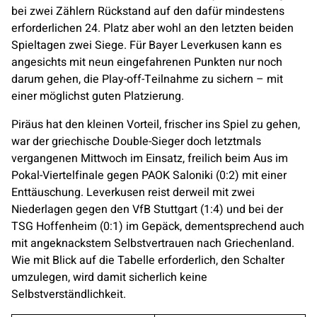
bei zwei Zählern Rückstand auf den dafür mindestens
erforderlichen 24. Platz aber wohl an den letzten beiden
Spieltagen zwei Siege. Für Bayer Leverkusen kann es
angesichts mit neun eingefahrenen Punkten nur noch
darum gehen, die Play-off-Teilnahme zu sichern – mit
einer möglichst guten Platzierung.
Piräus hat den kleinen Vorteil, frischer ins Spiel zu gehen,
war der griechische Double-Sieger doch letztmals
vergangenen Mittwoch im Einsatz, freilich beim Aus im
Pokal-Viertelfinale gegen PAOK Saloniki (0:2) mit einer
Enttäuschung. Leverkusen reist derweil mit zwei
Niederlagen gegen den VfB Stuttgart (1:4) und bei der
TSG Hoffenheim (0:1) im Gepäck, dementsprechend auch
mit angeknackstem Selbstvertrauen nach Griechenland.
Wie mit Blick auf die Tabelle erforderlich, den Schalter
umzulegen, wird damit sicherlich keine
Selbstverständlichkeit.