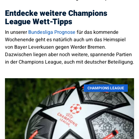
Entdecke weitere Champions
League Wett-Tipps
In unserer
Bundesliga Prognose
für das kommende
Wochenende geht es natürlich auch um das Heimspiel
von Bayer Leverkusen gegen Werder Bremen.
Dazwischen liegen aber noch weitere, spannende Partien
in der Champions League, auch mit deutscher Beteiligung.
CHAMPIONS LEAGUE