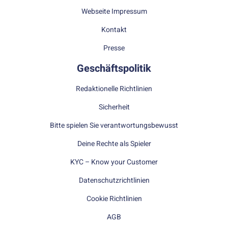
Webseite Impressum
Kontakt
Presse
Geschäftspolitik
Redaktionelle Richtlinien
Sicherheit
Bitte spielen Sie verantwortungsbewusst
Deine Rechte als Spieler
KYC – Know your Customer
Datenschutzrichtlinien
Cookie Richtlinien
AGB