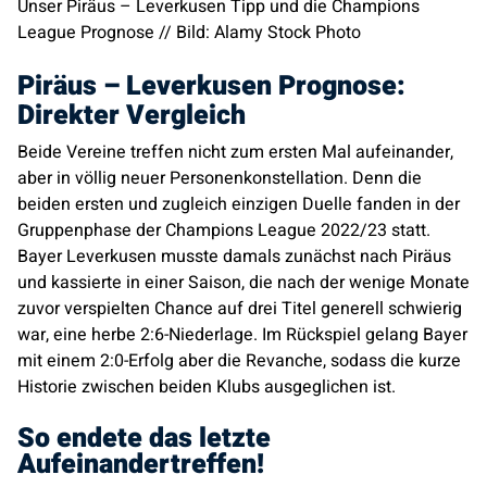
Unser Piräus – Leverkusen Tipp und die Champions
League Prognose // Bild: Alamy Stock Photo
Piräus – Leverkusen Prognose:
Direkter Vergleich
Beide Vereine treffen nicht zum ersten Mal aufeinander,
aber in völlig neuer Personenkonstellation. Denn die
beiden ersten und zugleich einzigen Duelle fanden in der
Gruppenphase der Champions League 2022/23 statt.
Bayer Leverkusen musste damals zunächst nach Piräus
und kassierte in einer Saison, die nach der wenige Monate
zuvor verspielten Chance auf drei Titel generell schwierig
war, eine herbe 2:6-Niederlage. Im Rückspiel gelang Bayer
mit einem 2:0-Erfolg aber die Revanche, sodass die kurze
Historie zwischen beiden Klubs ausgeglichen ist.
So endete das letzte
Aufeinandertreffen!