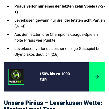
Piräus verlor nur eines der letzten zehn Spiele (7-2-
1)
Leverkusen gewann nur drei der letzten acht Partien
(3-1-4)
Aus den letzten drei Champions-League-Spielen
holte Piräus vier Punkte
Leverkusen verlor das bisher einzige Gastspiel bei
Olympiakos deutlich (2:6)
150% bis zu 1000
EUR
Unsere Piräus – Leverkusen Wette: