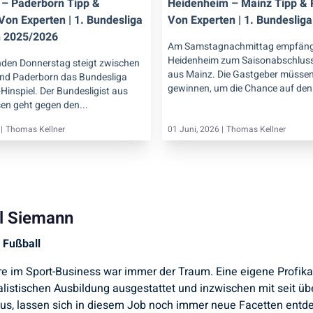
 – Paderborn Tipp &
Heidenheim – Mainz Tipp &
on Experten | 1. Bundesliga
Von Experten | 1. Bundeslig
n 2025/2026
Am Samstagnachmittag empfän
Heidenheim zum Saisonabschluss
en Donnerstag steigt zwischen
aus Mainz. Die Gastgeber müssen 
nd Paderborn das Bundesliga
gewinnen, um die Chance auf den 
Hinspiel. Der Bundesligist aus
en geht gegen den...
|
Thomas Kellner
01 Juni, 2026 |
Thomas Kellner
l Siemann
 Fußball
re im Sport-Business war immer der Traum. Eine eigene Profikar
alistischen Ausbildung ausgestattet und inzwischen mit seit üb
us, lassen sich in diesem Job noch immer neue Facetten entde