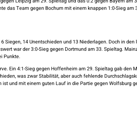
e gegen Leipzig am 29. Spieltag und das 0:2 gegen Bayern am 3
te das Team gegen Bochum mit einem knappen 1:0-Sieg am 30. 
6 Siegen, 14 Unentschieden und 13 Niederlagen. Doch in den let
ert war der 3:0-Sieg gegen Dortmund am 33. Spieltag. Mainz 
ei Punkte.
ve. Ein 4:1-Sieg gegen Hoffenheim am 29. Spieltag gab den Mai
ieden, was zwar Stabilität, aber auch fehlende Durchschlagskra
 ist und mit einem guten Lauf in die Partie gegen Wolfsburg g