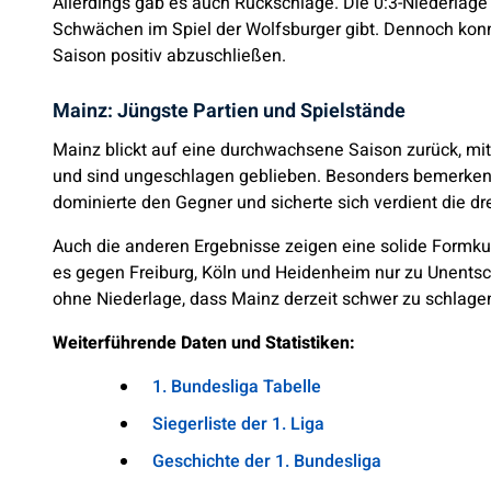
Allerdings gab es auch Rückschläge. Die 0:3-Niederlag
Schwächen im Spiel der Wolfsburger gibt. Dennoch konn
Saison positiv abzuschließen.
Mainz: Jüngste Partien und Spielstände
Mainz blickt auf eine durchwachsene Saison zurück, mit 
und sind ungeschlagen geblieben. Besonders bemerkensw
dominierte den Gegner und sicherte sich verdient die dr
Auch die anderen Ergebnisse zeigen eine solide Formkur
es gegen Freiburg, Köln und Heidenheim nur zu Unentsch
ohne Niederlage, dass Mainz derzeit schwer zu schlagen
Weiterführende Daten und Statistiken:
1. Bundesliga Tabelle
Siegerliste der 1. Liga
Geschichte der 1. Bundesliga