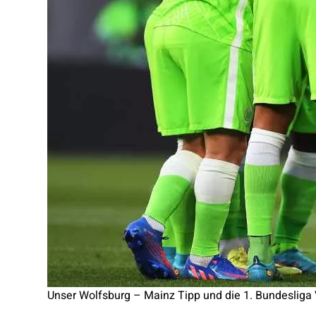
Unser Wolfsburg – Mainz Tipp und die 1. Bundesliga