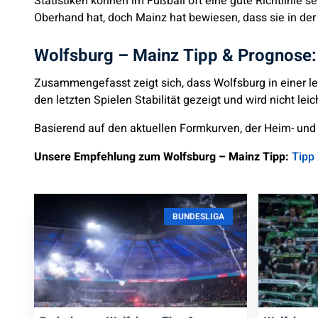
Statistiken können im Fußball oft eine gute Richtlinie s
Oberhand hat, doch Mainz hat bewiesen, dass sie in de
Wolfsburg – Mainz Tipp & Prognose: 
Zusammengefasst zeigt sich, dass Wolfsburg in einer le
den letzten Spielen Stabilität gezeigt und wird nicht leic
Basierend auf den aktuellen Formkurven, der Heim- und
Unsere Empfehlung zum Wolfsburg – Mainz Tipp:
Tipp
BUNDESLIGA