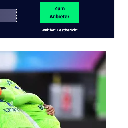
Zum
Anbieter
Weltbet Testbericht