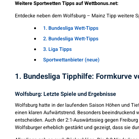
Weitere Sportwetten Tipps auf Wettbonus.net:
Entdecke neben dem Wolfsburg – Mainz Tipp weitere S
1. Bundesliga Wett-Tipps
2. Bundesliga Wett-Tipps
3. Liga Tipps
Sportwettanbieter (neue)
1. Bundesliga Tipphilfe: Formkurve 
Wolfsburg: Letzte Spiele und Ergebnisse
Wolfsburg hatte in der laufenden Saison Höhen und Tie
einen klaren Aufwärtstrend. Besonders beeindruckend war
entscheiden. Auch der 2:1-Auswärtssieg gegen Freiburg
Wolfsburger erheblich gestärkt und gezeigt, dass sie d