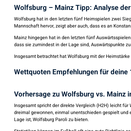
Wolfsburg – Mainz Tipp: Analyse de
Wolfsburg hat in den letzten fünf Heimspielen zwei Sie
Mannschaft hervor, zeigt aber auch, dass es an Konstan
Mainz hingegen hat in den letzten fünf Auswärtsspielen
dass sie zumindest in der Lage sind, Auswärtspunkte zu 
Insgesamt betrachtet hat Wolfsburg mit der Heimstärke 
Wettquoten Empfehlungen für deine 
Vorhersage zu Wolfsburg vs. Mainz 
Insgesamt spricht der direkte Vergleich (H2H) leicht fü
dreimal gewonnen, einmal unentschieden gespielt und ei
Lage ist, Wolfsburg Paroli zu bieten.