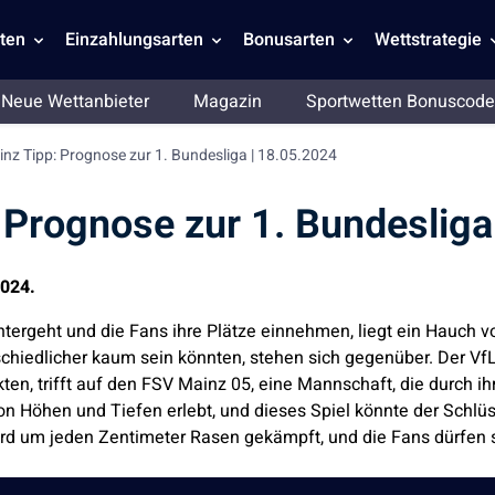
ten
Einzahlungsarten
Bonusarten
Wettstrategie
Neue Wettanbieter
Magazin
Sportwetten Bonuscode
nz Tipp: Prognose zur 1. Bundesliga | 18.05.2024
 Prognose zur 1. Bundesliga
2024.
geht und die Fans ihre Plätze einnehmen, liegt ein Hauch von 
chiedlicher kaum sein könnten, stehen sich gegenüber. Der VfL
en, trifft auf den FSV Mainz 05, eine Mannschaft, die durch i
n Höhen und Tiefen erlebt, und dieses Spiel könnte der Schlüs
rd um jeden Zentimeter Rasen gekämpft, und die Fans dürfen s