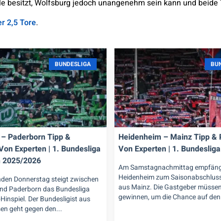
le besitzt, Wolfsburg jedoch unangenehm sein kann und beide Te
er 2,5 Tore
.
BUNDESLIGA
BU
 – Paderborn Tipp &
Heidenheim – Mainz Tipp &
on Experten | 1. Bundesliga
Von Experten | 1. Bundeslig
n 2025/2026
Am Samstagnachmittag empfän
Heidenheim zum Saisonabschluss
en Donnerstag steigt zwischen
aus Mainz. Die Gastgeber müssen 
nd Paderborn das Bundesliga
gewinnen, um die Chance auf den 
Hinspiel. Der Bundesligist aus
en geht gegen den...