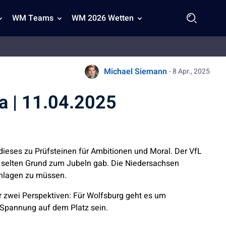
WM Teams
WM 2026 Wetten
Michael Siemann
- 8 Apr., 2025
a | 11.04.2025
dieses zu Prüfsteinen für Ambitionen und Moral. Der VfL
er selten Grund zum Jubeln gab. Die Niedersachsen
chlagen zu müssen.
er zwei Perspektiven: Für Wolfsburg geht es um
e Spannung auf dem Platz sein.