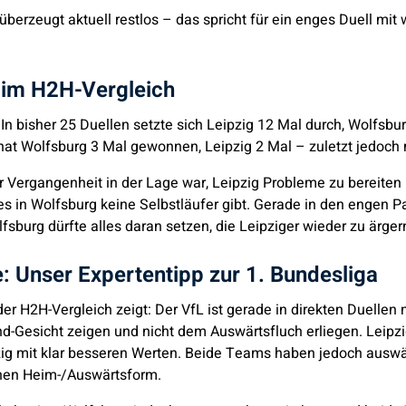
erzeugt aktuell restlos – das spricht für ein enges Duell mit w
 im H2H-Vergleich
l: In bisher 25 Duellen setzte sich Leipzig 12 Mal durch, Wolf
hat Wolfsburg 3 Mal gewonnen, Leipzig 2 Mal – zuletzt jedoch
r Vergangenheit in der Lage war, Leipzig Probleme zu bereiten – 
in Wolfsburg keine Selbstläufer gibt. Gerade in den engen Part
sburg dürfte alles daran setzen, die Leipziger wieder zu ärger
: Unser Expertentipp zur 1. Bundesliga
der H2H-Vergleich zeigt: Der VfL ist gerade in direkten Duellen 
d-Gesicht zeigen und nicht dem Auswärtsfluch erliegen. Leipzig
pzig mit klar besseren Werten. Beide Teams haben jedoch auswä
achen Heim-/Auswärtsform.