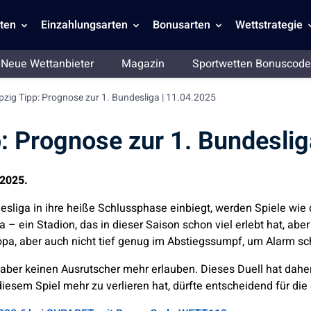
ten
Einzahlungsarten
Bonusarten
Wettstrategie
Neue Wettanbieter
Magazin
Sportwetten Bonuscode
pzig Tipp: Prognose zur 1. Bundesliga | 11.04.2025
: Prognose zur 1. Bundeslig
.2025.
esliga in ihre heiße Schlussphase einbiegt, werden Spiele wie 
– ein Stadion, das in dieser Saison schon viel erlebt hat, ab
ropa, aber auch nicht tief genug im Abstiegssumpf, um Alarm s
h aber keinen Ausrutscher mehr erlauben. Dieses Duell hat dah
 diesem Spiel mehr zu verlieren hat, dürfte entscheidend für di