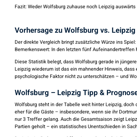
Fazit: Weder Wolfsburg zuhause noch Leipzig auswärts üb
Vorhersage zu Wolfsburg vs. Leipzig
Der direkte Vergleich bringt zusätzliche Würze ins Spie
Bemerkenswert: In den letzten fünf Aufeinandertreffen 
Diese Statistik belegt, dass Wolfsburg gerade in jüngere
Leipzig wiederum ist das ein mahnender Hinweis, dass es 
psychologische Faktor nicht zu unterschätzen – und Wolf
Wolfsburg – Leipzig Tipp & Prognose
Wolfsburg steht in der Tabelle weit hinter Leipzig, doch 
eher für die Gäste – insbesondere, wenn sie ihr Dortmun
nur 3 Treffer gelang. Auch die Gesamtsaison zeigt Lei
Partien geholt – ein statistisches Unentschieden in S