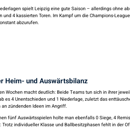
ederlagen spielt Leipzig eine gute Saison – allerdings ohne ab
ten und 4 kassierten Toren. Im Kampf um die Champions-League
konstant abzurufen.
er Heim- und Auswärtsbilanz
ten Wochen macht deutlich: Beide Teams tun sich in ihrer jewei
gab es 4 Unentschieden und 1 Niederlage, zuletzt das enttäu
en an zündenden Ideen im Angriff.
en fünf Auswärtsspielen holte man ebenfalls 0 Siege, 4 Remis
rotz individueller Klasse und Ballbesitzphasen fehlt in der Off