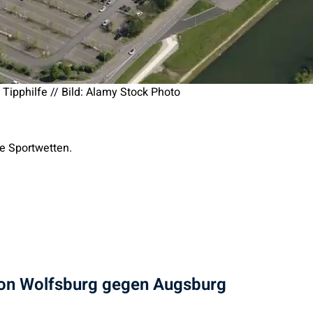
Tipphilfe // Bild: Alamy Stock Photo
e Sportwetten.
 von Wolfsburg gegen Augsburg