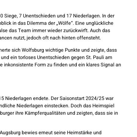
0 Siege, 7 Unentschieden und 17 Niederlagen. In der
nblick in das Dilemma der „Wölfe“. Eine unglückliche
mpulse das Team immer wieder zurückwirft. Auch das
ncen nutzt, jedoch oft nach hinten offensteht.
herte sich Wolfsburg wichtige Punkte und zeigte, dass
 und ein torloses Unentschieden gegen St. Pauli am
e inkonsistente Form zu finden und ein klares Signal an
15 Niederlagen endete. Der Saisonstart 2024/25 war
ndliche Niederlagen einstecken. Doch das Heimspiel
rger ihre Kämpferqualitäten und zeigten, dass sie in
ch Augsburg bewies erneut seine Heimstärke und