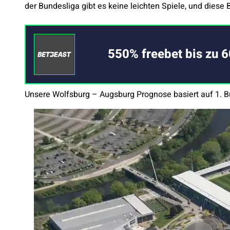
der Bundesliga gibt es keine leichten Spiele, und dies
550% freebet bis zu 
Unsere Wolfsburg – Augsburg Prognose basiert auf 1. Bu