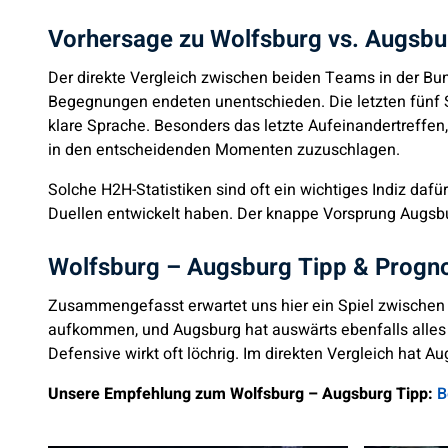
Vorhersage zu Wolfsburg vs. Augsbu
Der direkte Vergleich zwischen beiden Teams in der Bu
Begegnungen endeten unentschieden. Die letzten fünf Sp
klare Sprache. Besonders das letzte Aufeinandertreffen,
in den entscheidenden Momenten zuzuschlagen.
Solche H2H-Statistiken sind oft ein wichtiges Indiz daf
Duellen entwickelt haben. Der knappe Vorsprung Augsb
Wolfsburg – Augsburg Tipp & Prognos
Zusammengefasst erwartet uns hier ein Spiel zwischen 
aufkommen, und Augsburg hat auswärts ebenfalls alles 
Defensive wirkt oft löchrig. Im direkten Vergleich hat
Unsere Empfehlung zum Wolfsburg – Augsburg Tipp:
B