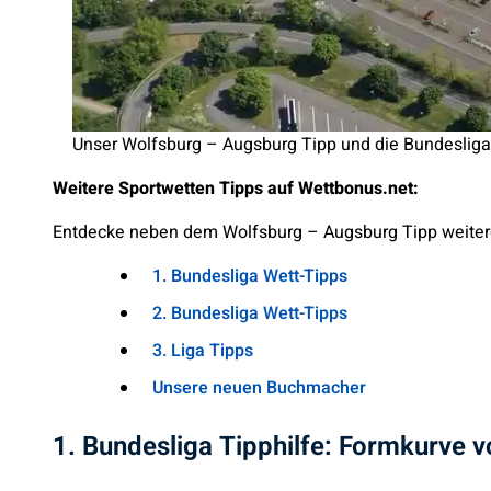
Unser Wolfsburg – Augsburg Tipp und die Bundesliga 
Weitere Sportwetten Tipps auf Wettbonus.net:
Entdecke neben dem Wolfsburg – Augsburg Tipp weiter
1. Bundesliga Wett-Tipps
2. Bundesliga Wett-Tipps
3. Liga Tipps
Unsere neuen Buchmacher
1. Bundesliga Tipphilfe: Formkurve