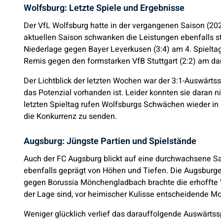
Wolfsburg: Letzte Spiele und Ergebnisse
Der VfL Wolfsburg hatte in der vergangenen Saison (20
aktuellen Saison schwanken die Leistungen ebenfalls sta
Niederlage gegen Bayer Leverkusen (3:4) am 4. Spieltag
Remis gegen den formstarken VfB Stuttgart (2:2) am dar
Der Lichtblick der letzten Wochen war der 3:1-Auswärts
das Potenzial vorhanden ist. Leider konnten sie daran
letzten Spieltag rufen Wolfsburgs Schwächen wieder in 
die Konkurrenz zu senden.
Augsburg: Jüngste Partien und Spielstände
Auch der FC Augsburg blickt auf eine durchwachsene Sa
ebenfalls geprägt von Höhen und Tiefen. Die Augsburge
gegen Borussia Mönchengladbach brachte die erhoffte W
der Lage sind, vor heimischer Kulisse entscheidende M
Weniger glücklich verlief das darauffolgende Auswärtss