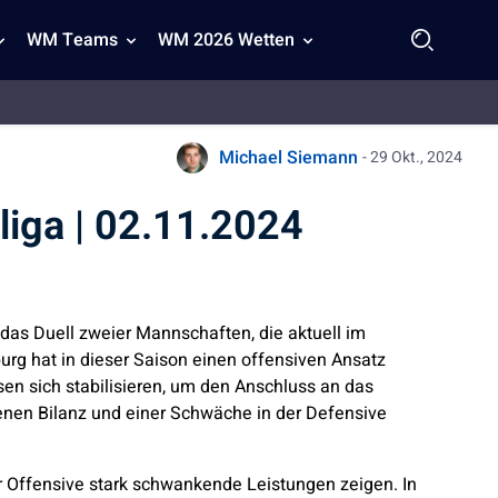
WM Teams
WM 2026 Wetten
Michael Siemann
- 29 Okt., 2024
liga | 02.11.2024
das Duell zweier Mannschaften, die aktuell im
urg hat in dieser Saison einen offensiven Ansatz
sen sich stabilisieren, um den Anschluss an das
hsenen Bilanz und einer Schwäche in der Defensive
r Offensive stark schwankende Leistungen zeigen. In