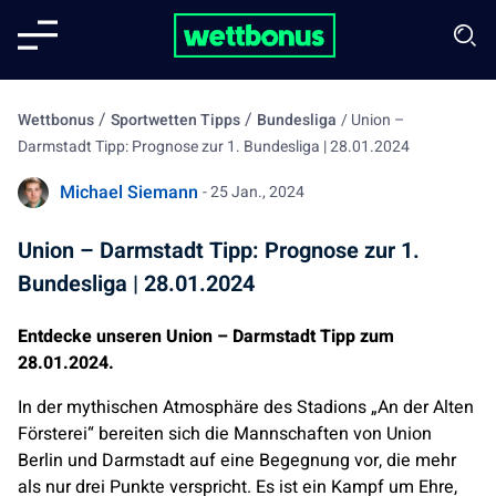
/
/
Wettbonus
Sportwetten Tipps
Bundesliga
/
Union –
Darmstadt Tipp: Prognose zur 1. Bundesliga | 28.01.2024
Michael Siemann
- 25 Jan., 2024
Union – Darmstadt Tipp: Prognose zur 1.
Bundesliga | 28.01.2024
Entdecke unseren Union – Darmstadt Tipp zum
28.01.2024.
In der mythischen Atmosphäre des Stadions „An der Alten
Försterei“ bereiten sich die Mannschaften von Union
Berlin und Darmstadt auf eine Begegnung vor, die mehr
als nur drei Punkte verspricht. Es ist ein Kampf um Ehre,