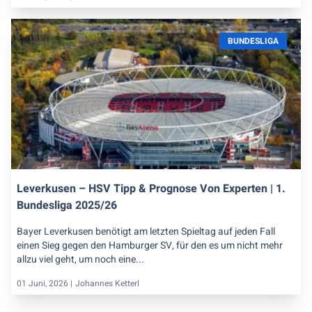
BUNDESLIGA
Leverkusen – HSV Tipp & Prognose Von Experten | 1.
Bundesliga 2025/26
Bayer Leverkusen benötigt am letzten Spieltag auf jeden Fall
einen Sieg gegen den Hamburger SV, für den es um nicht mehr
allzu viel geht, um noch eine...
01 Juni, 2026 |
Johannes Ketterl