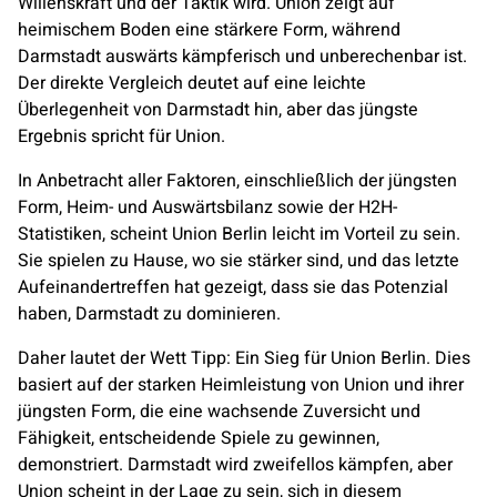
Willenskraft und der Taktik wird. Union zeigt auf
heimischem Boden eine stärkere Form, während
Darmstadt auswärts kämpferisch und unberechenbar ist.
Der direkte Vergleich deutet auf eine leichte
Überlegenheit von Darmstadt hin, aber das jüngste
Ergebnis spricht für Union.
In Anbetracht aller Faktoren, einschließlich der jüngsten
Form, Heim- und Auswärtsbilanz sowie der H2H-
Statistiken, scheint Union Berlin leicht im Vorteil zu sein.
Sie spielen zu Hause, wo sie stärker sind, und das letzte
Aufeinandertreffen hat gezeigt, dass sie das Potenzial
haben, Darmstadt zu dominieren.
Daher lautet der Wett Tipp: Ein Sieg für Union Berlin. Dies
basiert auf der starken Heimleistung von Union und ihrer
jüngsten Form, die eine wachsende Zuversicht und
Fähigkeit, entscheidende Spiele zu gewinnen,
demonstriert. Darmstadt wird zweifellos kämpfen, aber
Union scheint in der Lage zu sein, sich in diesem