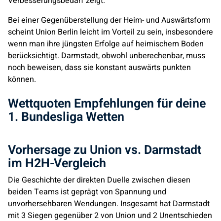
Verbesserungsbedarf zeigt.
Bei einer Gegenüberstellung der Heim- und Auswärtsform
scheint Union Berlin leicht im Vorteil zu sein, insbesondere
wenn man ihre jüngsten Erfolge auf heimischem Boden
berücksichtigt. Darmstadt, obwohl unberechenbar, muss
noch beweisen, dass sie konstant auswärts punkten
können.
Wettquoten Empfehlungen für deine
1. Bundesliga Wetten
Vorhersage zu Union vs. Darmstadt
im H2H-Vergleich
Die Geschichte der direkten Duelle zwischen diesen
beiden Teams ist geprägt von Spannung und
unvorhersehbaren Wendungen. Insgesamt hat Darmstadt
mit 3 Siegen gegenüber 2 von Union und 2 Unentschieden