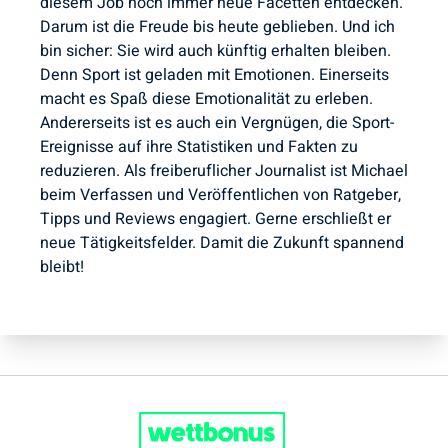
diesem Job noch immer neue Facetten entdecken.
Darum ist die Freude bis heute geblieben. Und ich
bin sicher: Sie wird auch künftig erhalten bleiben.
Denn Sport ist geladen mit Emotionen. Einerseits
macht es Spaß diese Emotionalität zu erleben.
Andererseits ist es auch ein Vergnügen, die Sport-
Ereignisse auf ihre Statistiken und Fakten zu
reduzieren. Als freiberuflicher Journalist ist Michael
beim Verfassen und Veröffentlichen von Ratgeber,
Tipps und Reviews engagiert. Gerne erschließt er
neue Tätigkeitsfelder. Damit die Zukunft spannend
bleibt!