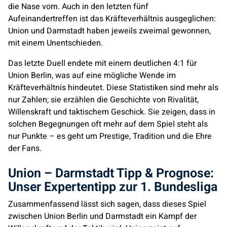
die Nase vorn. Auch in den letzten fünf
Aufeinandertreffen ist das Kräfteverhältnis ausgeglichen:
Union und Darmstadt haben jeweils zweimal gewonnen,
mit einem Unentschieden.
Das letzte Duell endete mit einem deutlichen 4:1 für
Union Berlin, was auf eine mögliche Wende im
Kräfteverhältnis hindeutet. Diese Statistiken sind mehr als
nur Zahlen; sie erzählen die Geschichte von Rivalität,
Willenskraft und taktischem Geschick. Sie zeigen, dass in
solchen Begegnungen oft mehr auf dem Spiel steht als
nur Punkte – es geht um Prestige, Tradition und die Ehre
der Fans.
Union – Darmstadt Tipp & Prognose:
Unser Expertentipp zur 1. Bundesliga
Zusammenfassend lässt sich sagen, dass dieses Spiel
zwischen Union Berlin und Darmstadt ein Kampf der