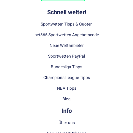
Schnell weiter!
Sportwetten Tipps & Quoten
bet365 Sportwetten Angebotscode
Neue Wettanbieter
Sportwetten PayPal
Bundesliga Tipps
Champions League Tipps
NBA Tipps
Blog
Info
Über uns