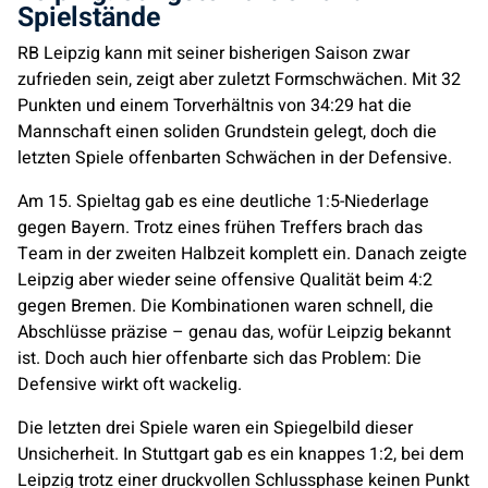
Spielstände
RB Leipzig kann mit seiner bisherigen Saison zwar
zufrieden sein, zeigt aber zuletzt Formschwächen. Mit 32
Punkten und einem Torverhältnis von 34:29 hat die
Mannschaft einen soliden Grundstein gelegt, doch die
letzten Spiele offenbarten Schwächen in der Defensive.
Am 15. Spieltag gab es eine deutliche 1:5-Niederlage
gegen Bayern. Trotz eines frühen Treffers brach das
Team in der zweiten Halbzeit komplett ein. Danach zeigte
Leipzig aber wieder seine offensive Qualität beim 4:2
gegen Bremen. Die Kombinationen waren schnell, die
Abschlüsse präzise – genau das, wofür Leipzig bekannt
ist. Doch auch hier offenbarte sich das Problem: Die
Defensive wirkt oft wackelig.
Die letzten drei Spiele waren ein Spiegelbild dieser
Unsicherheit. In Stuttgart gab es ein knappes 1:2, bei dem
Leipzig trotz einer druckvollen Schlussphase keinen Punkt