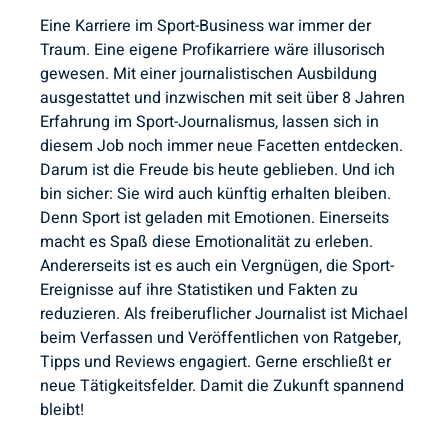
Eine Karriere im Sport-Business war immer der
Traum. Eine eigene Profikarriere wäre illusorisch
gewesen. Mit einer journalistischen Ausbildung
ausgestattet und inzwischen mit seit über 8 Jahren
Erfahrung im Sport-Journalismus, lassen sich in
diesem Job noch immer neue Facetten entdecken.
Darum ist die Freude bis heute geblieben. Und ich
bin sicher: Sie wird auch künftig erhalten bleiben.
Denn Sport ist geladen mit Emotionen. Einerseits
macht es Spaß diese Emotionalität zu erleben.
Andererseits ist es auch ein Vergnügen, die Sport-
Ereignisse auf ihre Statistiken und Fakten zu
reduzieren. Als freiberuflicher Journalist ist Michael
beim Verfassen und Veröffentlichen von Ratgeber,
Tipps und Reviews engagiert. Gerne erschließt er
neue Tätigkeitsfelder. Damit die Zukunft spannend
bleibt!