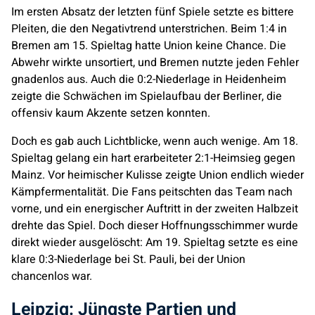
Im ersten Absatz der letzten fünf Spiele setzte es bittere
Pleiten, die den Negativtrend unterstrichen. Beim 1:4 in
Bremen am 15. Spieltag hatte Union keine Chance. Die
Abwehr wirkte unsortiert, und Bremen nutzte jeden Fehler
gnadenlos aus. Auch die 0:2-Niederlage in Heidenheim
zeigte die Schwächen im Spielaufbau der Berliner, die
offensiv kaum Akzente setzen konnten.
Doch es gab auch Lichtblicke, wenn auch wenige. Am 18.
Spieltag gelang ein hart erarbeiteter 2:1-Heimsieg gegen
Mainz. Vor heimischer Kulisse zeigte Union endlich wieder
Kämpfermentalität. Die Fans peitschten das Team nach
vorne, und ein energischer Auftritt in der zweiten Halbzeit
drehte das Spiel. Doch dieser Hoffnungsschimmer wurde
direkt wieder ausgelöscht: Am 19. Spieltag setzte es eine
klare 0:3-Niederlage bei St. Pauli, bei der Union
chancenlos war.
Leipzig: Jüngste Partien und