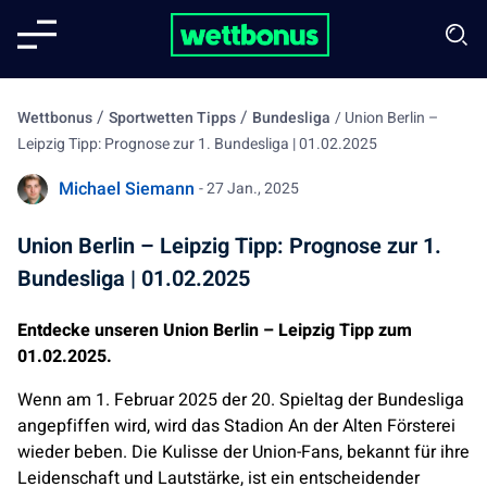
/
/
Wettbonus
Sportwetten Tipps
Bundesliga
/
Union Berlin –
Leipzig Tipp: Prognose zur 1. Bundesliga | 01.02.2025
Michael Siemann
- 27 Jan., 2025
Union Berlin – Leipzig Tipp: Prognose zur 1.
Bundesliga | 01.02.2025
Entdecke unseren Union Berlin – Leipzig Tipp zum
01.02.2025.
Wenn am 1. Februar 2025 der 20. Spieltag der Bundesliga
angepfiffen wird, wird das Stadion An der Alten Försterei
wieder beben. Die Kulisse der Union-Fans, bekannt für ihre
Leidenschaft und Lautstärke, ist ein entscheidender