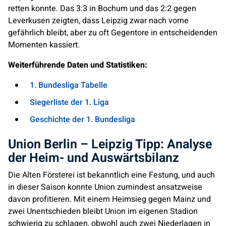
retten konnte. Das 3:3 in Bochum und das 2:2 gegen
Leverkusen zeigten, dass Leipzig zwar nach vorne
gefährlich bleibt, aber zu oft Gegentore in entscheidenden
Momenten kassiert.
Weiterführende Daten und Statistiken:
1. Bundesliga Tabelle
Siegerliste der 1. Liga
Geschichte der 1. Bundesliga
Union Berlin – Leipzig Tipp: Analyse
der Heim- und Auswärtsbilanz
Die Alten Försterei ist bekanntlich eine Festung, und auch
in dieser Saison konnte Union zumindest ansatzweise
davon profitieren. Mit einem Heimsieg gegen Mainz und
zwei Unentschieden bleibt Union im eigenen Stadion
schwierig zu schlagen, obwohl auch zwei Niederlagen in