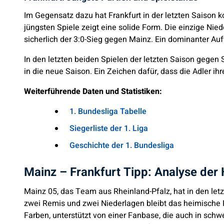
Im Gegensatz dazu hat Frankfurt in der letzten Saison k
jüngsten Spiele zeigt eine solide Form. Die einzige Ni
sicherlich der 3:0-Sieg gegen Mainz. Ein dominanter Auftr
In den letzten beiden Spielen der letzten Saison gegen
in die neue Saison. Ein Zeichen dafür, dass die Adler ih
Weiterführende Daten und Statistiken:
1. Bundesliga Tabelle
Siegerliste der 1. Liga
Geschichte der 1. Bundesliga
Mainz – Frankfurt Tipp: Analyse der
Mainz 05, das Team aus Rheinland-Pfalz, hat in den let
zwei Remis und zwei Niederlagen bleibt das heimische 
Farben, unterstützt von einer Fanbase, die auch in sch