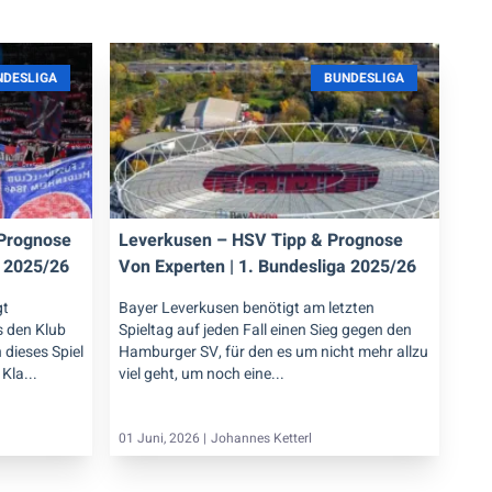
NDESLIGA
BUNDESLIGA
 Prognose
Leverkusen – HSV Tipp & Prognose
a 2025/26
Von Experten | 1. Bundesliga 2025/26
gt
Bayer Leverkusen benötigt am letzten
 den Klub
Spieltag auf jeden Fall einen Sieg gegen den
dieses Spiel
Hamburger SV, für den es um nicht mehr allzu
Kla...
viel geht, um noch eine...
01 Juni, 2026 |
Johannes Ketterl