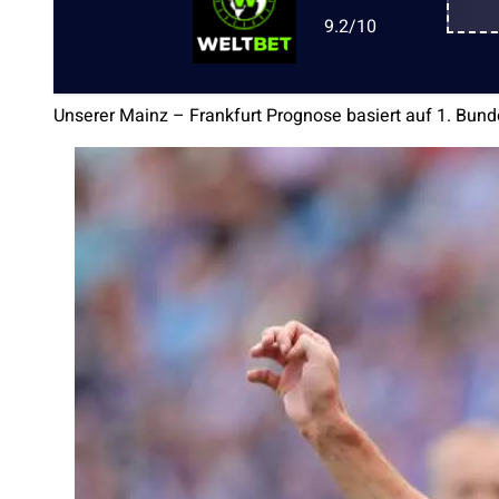
9.2/10
Unserer Mainz – Frankfurt Prognose basiert auf 1. Bunde