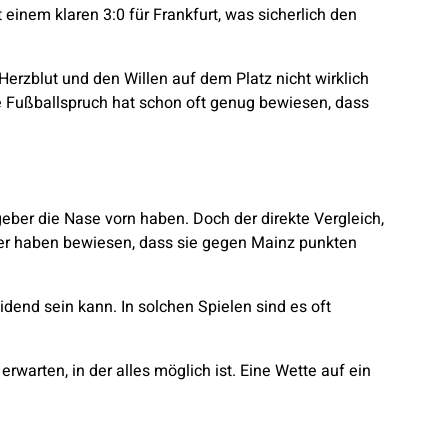
einem klaren 3:0 für Frankfurt, was sicherlich den
 Herzblut und den Willen auf dem Platz nicht wirklich
te Fußballspruch hat schon oft genug bewiesen, dass
ber die Nase vorn haben. Doch der direkte Vergleich,
ter haben bewiesen, dass sie gegen Mainz punkten
idend sein kann. In solchen Spielen sind es oft
rwarten, in der alles möglich ist. Eine Wette auf ein