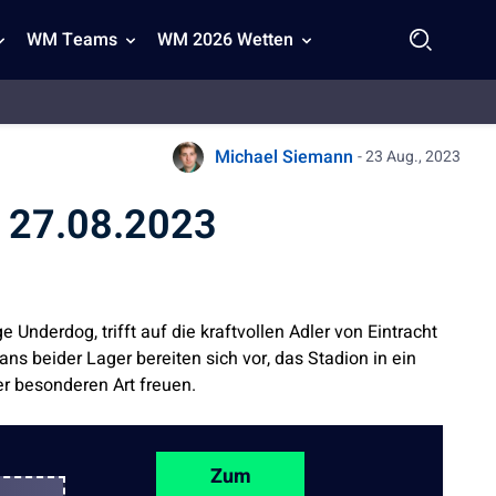
WM Teams
WM 2026 Wetten
Michael Siemann
- 23 Aug., 2023
| 27.08.2023
nderdog, trifft auf die kraftvollen Adler von Eintracht
ns beider Lager bereiten sich vor, das Stadion in ein
r besonderen Art freuen.
Zum