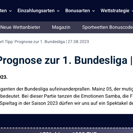
ten
Einzahlungsarten
Bonusarten
Wettstrategie
Neue Wettanbieter
Magazin
Sportwetten Bonuscode
rt Tipp: Prognose zur 1. Bundesliga | 27.08.2023
Prognose zur 1. Bundesliga 
023.
nten der Bundesliga aufeinanderprallen. Mainz 05, der mutige U
 bedeutet. Bei dieser Partie tanzen die Emotionen Samba, die Fa
ieltag in der Saison 2023 dürfen wir uns auf ein Spektakel de