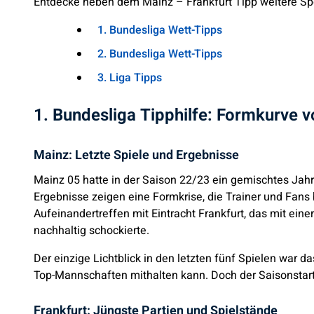
Entdecke neben dem Mainz – Frankfurt Tipp weitere Sp
1. Bundesliga Wett-Tipps
2. Bundesliga Wett-Tipps
3. Liga Tipps
1. Bundesliga Tipphilfe: Formkurve 
Mainz: Letzte Spiele und Ergebnisse
Mainz 05 hatte in der Saison 22/23 ein gemischtes Jahr
Ergebnisse zeigen eine Formkrise, die Trainer und Fans
Aufeinandertreffen mit Eintracht Frankfurt, das mit ein
nachhaltig schockierte.
Der einzige Lichtblick in den letzten fünf Spielen war 
Top-Mannschaften mithalten kann. Doch der Saisonstart m
Frankfurt: Jüngste Partien und Spielstände