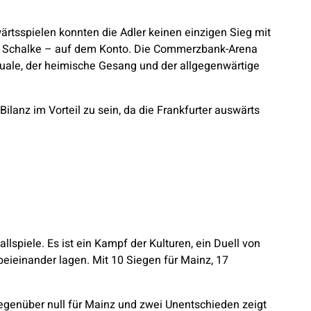
wärtsspielen konnten die Adler keinen einzigen Sieg mit
en Schalke – auf dem Konto. Die Commerzbank-Arena
ituale, der heimische Gesang und der allgegenwärtige
lanz im Vorteil zu sein, da die Frankfurter auswärts
piele. Es ist ein Kampf der Kulturen, ein Duell von
eieinander lagen. Mit 10 Siegen für Mainz, 17
 gegenüber null für Mainz und zwei Unentschieden zeigt