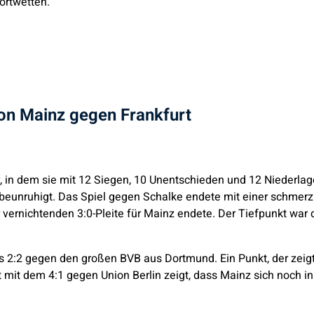
ortwetten.
von Mainz gegen Frankfurt
, in dem sie mit 12 Siegen, 10 Unentschieden und 12 Niederlag
 beunruhigt. Das Spiel gegen Schalke endete mit einer schmerz
er vernichtenden 3:0-Pleite für Mainz endete. Der Tiefpunkt war
das 2:2 gegen den großen BVB aus Dortmund. Ein Punkt, der zeig
it dem 4:1 gegen Union Berlin zeigt, dass Mainz sich noch in 