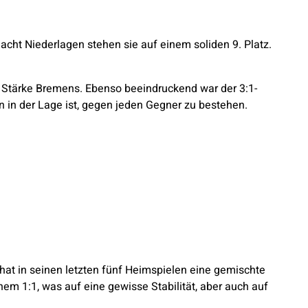
acht Niederlagen stehen sie auf einem soliden 9. Platz.
 Stärke Bremens. Ebenso beeindruckend war der 3:1-
en in der Lage ist, gegen jeden Gegner zu bestehen.
hat in seinen letzten fünf Heimspielen eine gemischte
nem 1:1, was auf eine gewisse Stabilität, aber auch auf