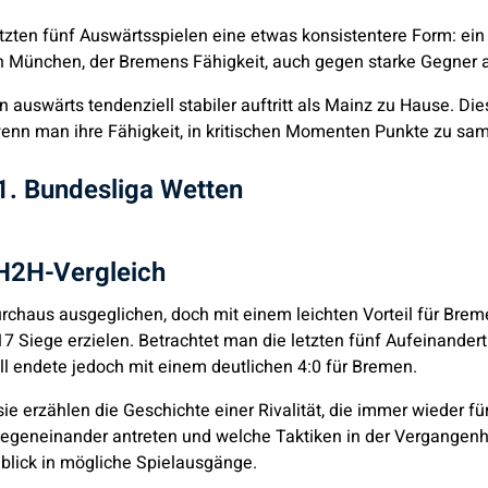
tzten fünf Auswärtsspielen eine etwas konsistentere Form: ein 
 München, der Bremens Fähigkeit, auch gegen starke Gegner au
 auswärts tendenziell stabiler auftritt als Mainz zu Hause. Die
enn man ihre Fähigkeit, in kritischen Momenten Punkte zu sam
1. Bundesliga Wetten
H2H-Vergleich
urchaus ausgeglichen, doch mit einem leichten Vorteil für Br
 Siege erzielen. Betrachtet man die letzten fünf Aufeinandertr
ll endete jedoch mit einem deutlichen 4:0 für Bremen.
 sie erzählen die Geschichte einer Rivalität, die immer wieder 
 gegeneinander antreten und welche Taktiken in der Vergangenh
nblick in mögliche Spielausgänge.