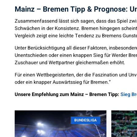
Mainz – Bremen Tipp & Prognose: Uns
Zusammenfassend lässt sich sagen, dass das Spiel zwi
Schwächen in der Konsistenz. Bremen hingegen scheint
Vergleich zeigt eine leichte Tendenz zu Bremens Gunst
Unter Berücksichtigung all dieser Faktoren, insbesonder
Unentschieden oder einen knappen Sieg für Werder Brem
Zuschauer und Wettpartner gleichermaßen erhöht.
Für einen Wettbegeisterten, der die Faszination und Un
oder ein knapper Auswärtssieg für Bremen.“
Unsere Empfehlung zum Mainz – Bremen Tipp:
Sieg B
BUNDESLIGA