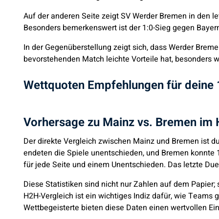
Auf der anderen Seite zeigt SV Werder Bremen in den le
Besonders bemerkenswert ist der 1:0-Sieg gegen Bayern
In der Gegenüberstellung zeigt sich, dass Werder Bremen
bevorstehenden Match leichte Vorteile hat, besonders w
Wettquoten Empfehlungen für deine 
Vorhersage zu Mainz vs. Bremen im 
Der direkte Vergleich zwischen Mainz und Bremen ist d
endeten die Spiele unentschieden, und Bremen konnte 17
für jede Seite und einem Unentschieden. Das letzte Due
Diese Statistiken sind nicht nur Zahlen auf dem Papier;
H2H-Vergleich ist ein wichtiges Indiz dafür, wie Teams
Wettbegeisterte bieten diese Daten einen wertvollen Ei