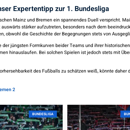
er Expertentipp zur 1. Bundesliga
schen Mainz und Bremen ein spannendes Duell verspricht. Mai
 auswärts stärker aufzutreten, besonders nach dem beeindruc
en, obwohl die Geschichte der Begegnungen stets von Ausgegl
e der jüngsten Formkurven beider Teams und ihrer historischen 
en hinauslaufen. Bei solchen Spielen ist jedoch stets mit Üb
vorhersehbarkeit des Fußballs zu schätzen weiß, könnte daher 
remen 2
BUNDESLIGA
BU