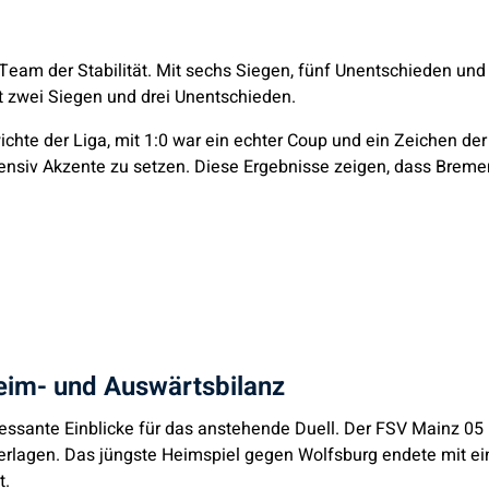
 Team der Stabilität. Mit sechs Siegen, fünf Unentschieden und 
it zwei Siegen und drei Unentschieden.
te der Liga, mit 1:0 war ein echter Coup und ein Zeichen der
offensiv Akzente zu setzen. Diese Ergebnisse zeigen, dass Brem
eim- und Auswärtsbilanz
essante Einblicke für das anstehende Duell. Der FSV Mainz 05 
ederlagen. Das jüngste Heimspiel gegen Wolfsburg endete mit ei
t.