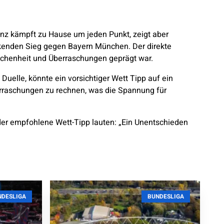
nz kämpft zu Hause um jeden Punkt, zeigt aber
kenden Sieg gegen Bayern München. Der direkte
ichenheit und Überraschungen geprägt war.
Duelle, könnte ein vorsichtiger Wett Tipp auf ein
erraschungen zu rechnen, was die Spannung für
der empfohlene Wett-Tipp lauten: „Ein Unentschieden
NDESLIGA
BUNDESLIGA