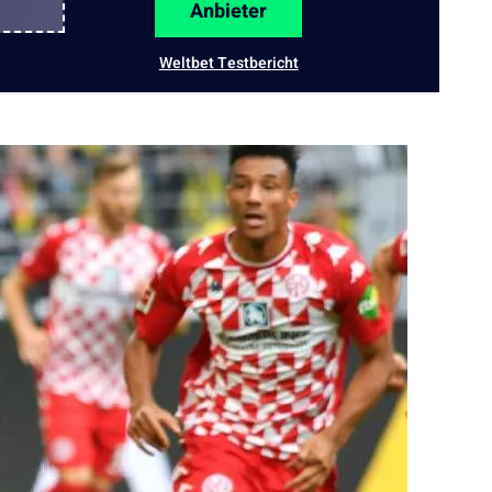
Anbieter
Weltbet Testbericht