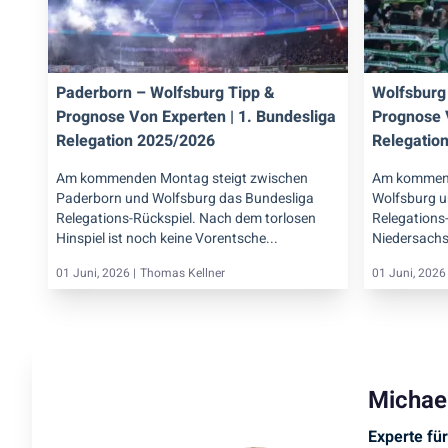
Paderborn – Wolfsburg Tipp &
Wolfsburg
Prognose Von Experten | 1. Bundesliga
Prognose V
Relegation 2025/2026
Relegatio
Am kommenden Montag steigt zwischen
Am kommend
Paderborn und Wolfsburg das Bundesliga
Wolfsburg u
Relegations-Rückspiel. Nach dem torlosen
Relegations-
Hinspiel ist noch keine Vorentsche...
Niedersachs
01 Juni, 2026 |
Thomas Kellner
01 Juni, 2026 
Michae
Experte für