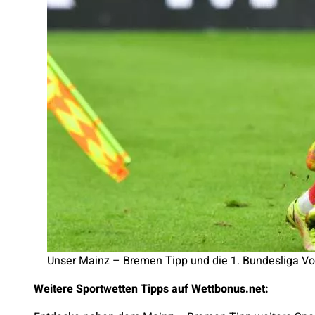
Unser Mainz – Bremen Tipp und die 1. Bundesliga V
Weitere Sportwetten Tipps auf Wettbonus.net: