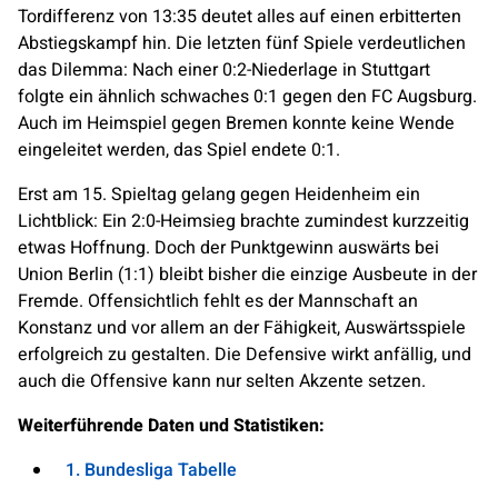
Tordifferenz von 13:35 deutet alles auf einen erbitterten
Abstiegskampf hin. Die letzten fünf Spiele verdeutlichen
das Dilemma: Nach einer 0:2-Niederlage in Stuttgart
folgte ein ähnlich schwaches 0:1 gegen den FC Augsburg.
Auch im Heimspiel gegen Bremen konnte keine Wende
eingeleitet werden, das Spiel endete 0:1.
Erst am 15. Spieltag gelang gegen Heidenheim ein
Lichtblick: Ein 2:0-Heimsieg brachte zumindest kurzzeitig
etwas Hoffnung. Doch der Punktgewinn auswärts bei
Union Berlin (1:1) bleibt bisher die einzige Ausbeute in der
Fremde. Offensichtlich fehlt es der Mannschaft an
Konstanz und vor allem an der Fähigkeit, Auswärtsspiele
erfolgreich zu gestalten. Die Defensive wirkt anfällig, und
auch die Offensive kann nur selten Akzente setzen.
Weiterführende Daten und Statistiken:
1. Bundesliga Tabelle