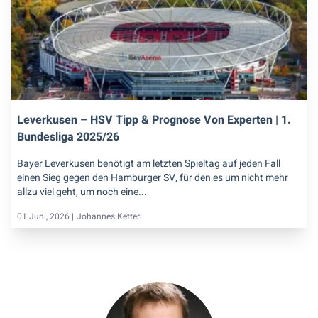
Leverkusen – HSV Tipp & Prognose Von Experten | 1.
Bundesliga 2025/26
Bayer Leverkusen benötigt am letzten Spieltag auf jeden Fall
einen Sieg gegen den Hamburger SV, für den es um nicht mehr
allzu viel geht, um noch eine...
01 Juni, 2026 |
Johannes Ketterl