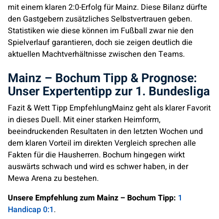
mit einem klaren 2:0-Erfolg für Mainz. Diese Bilanz dürfte
den Gastgebern zusätzliches Selbstvertrauen geben.
Statistiken wie diese können im Fußball zwar nie den
Spielverlauf garantieren, doch sie zeigen deutlich die
aktuellen Machtverhältnisse zwischen den Teams.
Mainz – Bochum Tipp & Prognose:
Unser Expertentipp zur 1. Bundesliga
Fazit & Wett Tipp EmpfehlungMainz geht als klarer Favorit
in dieses Duell. Mit einer starken Heimform,
beeindruckenden Resultaten in den letzten Wochen und
dem klaren Vorteil im direkten Vergleich sprechen alle
Fakten für die Hausherren. Bochum hingegen wirkt
auswärts schwach und wird es schwer haben, in der
Mewa Arena zu bestehen.
Unsere Empfehlung zum Mainz – Bochum Tipp:
1
Handicap 0:1
.