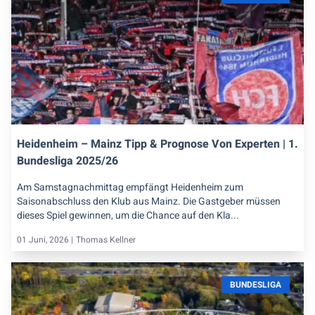
Heidenheim – Mainz Tipp & Prognose Von Experten | 1.
Bundesliga 2025/26
Am Samstagnachmittag empfängt Heidenheim zum
Saisonabschluss den Klub aus Mainz. Die Gastgeber müssen
dieses Spiel gewinnen, um die Chance auf den Kla...
01 Juni, 2026 |
Thomas Kellner
BUNDESLIGA