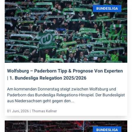
BUNDESLIGA
Wolfsburg – Paderborn Tipp & Prognose Von Experten
| 1. Bundesliga Relegation 2025/2026
Am kommenden Donnerstag steigt zwischen Wolfsburg und
Paderborn das Bundesliga Relegations-Hinspiel. Der Bundesligist
aus Niedersachsen geht gegen den...
01 Juni, 2026 |
Thomas Kellner
BUNDESLIGA