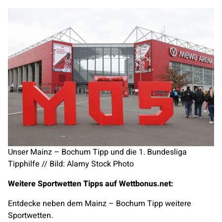
Unser Mainz – Bochum Tipp und die 1. Bundesliga
Tipphilfe // Bild: Alamy Stock Photo
Weitere Sportwetten Tipps auf Wettbonus.net:
Entdecke neben dem Mainz – Bochum Tipp weitere
Sportwetten.