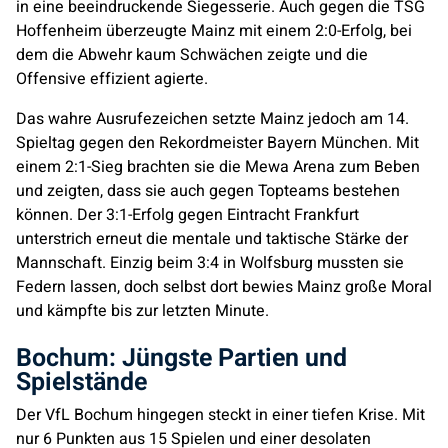
in eine beeindruckende Siegesserie. Auch gegen die TSG
Hoffenheim überzeugte Mainz mit einem 2:0-Erfolg, bei
dem die Abwehr kaum Schwächen zeigte und die
Offensive effizient agierte.
Das wahre Ausrufezeichen setzte Mainz jedoch am 14.
Spieltag gegen den Rekordmeister Bayern München. Mit
einem 2:1-Sieg brachten sie die Mewa Arena zum Beben
und zeigten, dass sie auch gegen Topteams bestehen
können. Der 3:1-Erfolg gegen Eintracht Frankfurt
unterstrich erneut die mentale und taktische Stärke der
Mannschaft. Einzig beim 3:4 in Wolfsburg mussten sie
Federn lassen, doch selbst dort bewies Mainz große Moral
und kämpfte bis zur letzten Minute.
Bochum: Jüngste Partien und
Spielstände
Der VfL Bochum hingegen steckt in einer tiefen Krise. Mit
nur 6 Punkten aus 15 Spielen und einer desolaten