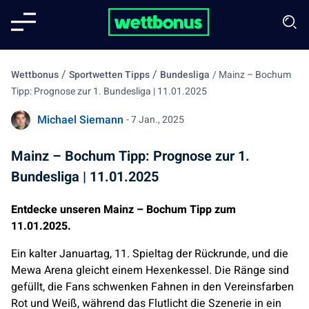
/
/
Wettbonus
Sportwetten Tipps
Bundesliga
/
Mainz – Bochum
Tipp: Prognose zur 1. Bundesliga | 11.01.2025
Michael Siemann
- 7 Jan., 2025
Mainz – Bochum Tipp: Prognose zur 1.
Bundesliga | 11.01.2025
Entdecke unseren Mainz – Bochum Tipp zum
11.01.2025.
Ein kalter Januartag, 11. Spieltag der Rückrunde, und die
Mewa Arena gleicht einem Hexenkessel. Die Ränge sind
gefüllt, die Fans schwenken Fahnen in den Vereinsfarben
Rot und Weiß, während das Flutlicht die Szenerie in ein