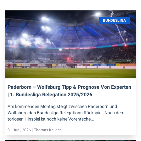
BUNDESLIGA
Paderborn – Wolfsburg Tipp & Prognose Von Experten
| 1. Bundesliga Relegation 2025/2026
Am kommenden Montag steigt zwischen Paderborn und
Wolfsburg das Bundesliga Relegations-Rückspiel. Nach dem
torlosen Hinspiel ist noch keine Vorentsche...
01 Juni, 2026 |
Thomas Kellner