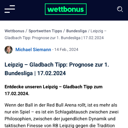
/
/
Wettbonus
Sportwetten Tipps
Bundesliga
/
Leipzig –
Gladbach Tipp: Prognose zur 1. Bundesliga | 17.02.2024
Michael Siemann
- 14 Feb., 2024
Leipzig – Gladbach Tipp: Prognose zur 1.
Bundesliga | 17.02.2024
Entdecke unseren Leipzig – Gladbach Tipp zum
17.02.2024.
Wenn der Ball in der Red Bull Arena rollt, ist es mehr als
nur ein Spiel – es ist ein Schlagabtausch zwischen zwei
Philosophien, zwischen der jugendlichen Dynamik und
taktischen Finesse von RB Leipzig gegen die Tradition