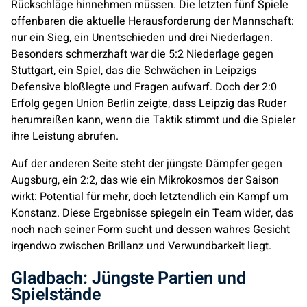
Rückschläge hinnehmen müssen. Die letzten fünf Spiele
offenbaren die aktuelle Herausforderung der Mannschaft:
nur ein Sieg, ein Unentschieden und drei Niederlagen.
Besonders schmerzhaft war die 5:2 Niederlage gegen
Stuttgart, ein Spiel, das die Schwächen in Leipzigs
Defensive bloßlegte und Fragen aufwarf. Doch der 2:0
Erfolg gegen Union Berlin zeigte, dass Leipzig das Ruder
herumreißen kann, wenn die Taktik stimmt und die Spieler
ihre Leistung abrufen.
Auf der anderen Seite steht der jüngste Dämpfer gegen
Augsburg, ein 2:2, das wie ein Mikrokosmos der Saison
wirkt: Potential für mehr, doch letztendlich ein Kampf um
Konstanz. Diese Ergebnisse spiegeln ein Team wider, das
noch nach seiner Form sucht und dessen wahres Gesicht
irgendwo zwischen Brillanz und Verwundbarkeit liegt.
Gladbach: Jüngste Partien und
Spielstände