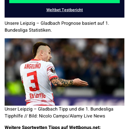
Weltbet Testbericht
Unsere Leipzig – Gladbach Prognose basiert auf 1.
Bundesliga Statistiken.
Unser Leipzig – Gladbach Tipp und die 1. Bundesliga
Tipphilfe // Bild: Nicolo Campo/Alamy Live News
Weitere Sportwetten Tipps auf Wettbonus.net: