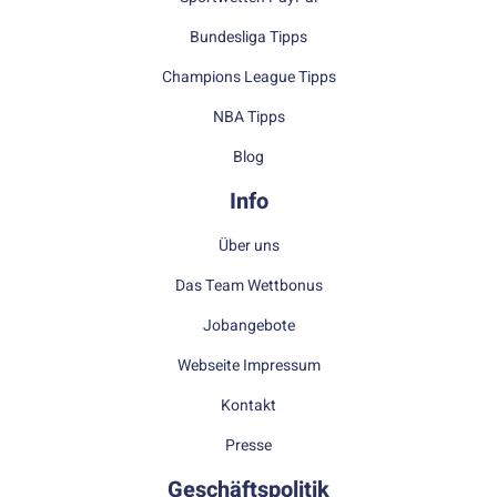
Bundesliga Tipps
Champions League Tipps
NBA Tipps
Blog
Info
Über uns
Das Team Wettbonus
Jobangebote
Webseite Impressum
Kontakt
Presse
Geschäftspolitik