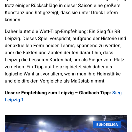
trotz einiger Rückschläge in dieser Saison eine größere
Konstanz und hat gezeigt, dass sie unter Druck liefern
können.
Daher lautet die Wett-Tipp-Empfehlung: Ein Sieg für RB
Leipzig. Dieses Spiel verspricht, aufgrund der Historie und
der aktuellen Form beider Teams, spannend zu werden,
aber die Fakten und Zahlen deuten darauf hin, dass
Leipzig die besseren Karten hat, um als Sieger vom Platz
zu gehen. Ein Tipp auf Leipzig bietet sich daher als
logische Wahl an, vor allem, wenn man ihre Heimstärke
und die direkten Vergleiche als Maßstab nimmt.
Unsere Empfehlung zum Leipzig – Gladbach Tipp:
Sieg
Leipzig 1
BUNDESLIGA