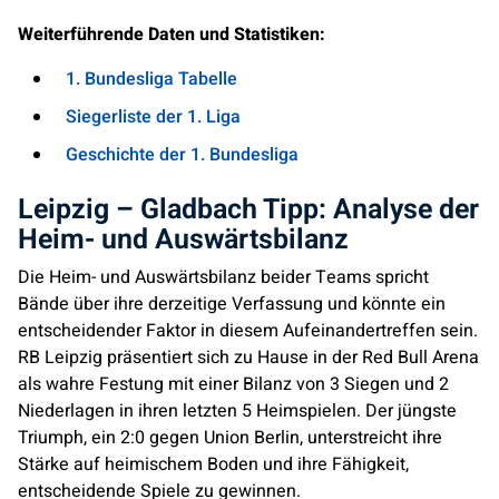
Weiterführende Daten und Statistiken:
1. Bundesliga Tabelle
Siegerliste der 1. Liga
Geschichte der 1. Bundesliga
Leipzig – Gladbach Tipp: Analyse der
Heim- und Auswärtsbilanz
Die Heim- und Auswärtsbilanz beider Teams spricht
Bände über ihre derzeitige Verfassung und könnte ein
entscheidender Faktor in diesem Aufeinandertreffen sein.
RB Leipzig präsentiert sich zu Hause in der Red Bull Arena
als wahre Festung mit einer Bilanz von 3 Siegen und 2
Niederlagen in ihren letzten 5 Heimspielen. Der jüngste
Triumph, ein 2:0 gegen Union Berlin, unterstreicht ihre
Stärke auf heimischem Boden und ihre Fähigkeit,
entscheidende Spiele zu gewinnen.