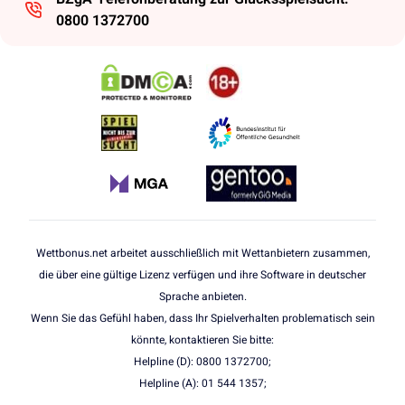
0800 1372700
Wettbonus.net arbeitet ausschließlich mit Wettanbietern zusammen,
die über eine gültige Lizenz verfügen und ihre Software in deutscher
Sprache anbieten.
Wenn Sie das Gefühl haben, dass Ihr Spielverhalten problematisch sein
könnte, kontaktieren Sie bitte:
Helpline (D): 0800 1372700;
Helpline (A): 01 544 1357;