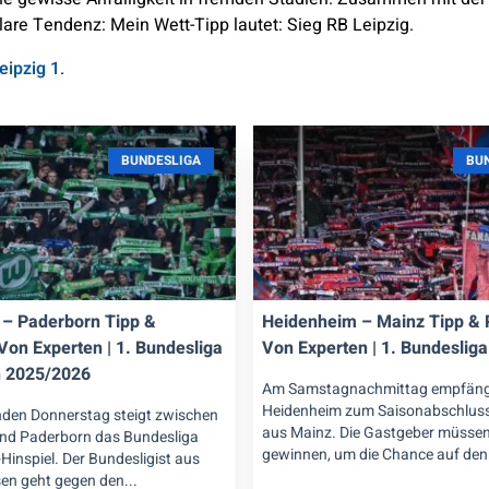
 klare Tendenz: Mein Wett-Tipp lautet: Sieg RB Leipzig.
eipzig 1
.
BUNDESLIGA
BU
 – Paderborn Tipp &
Heidenheim – Mainz Tipp &
on Experten | 1. Bundesliga
Von Experten | 1. Bundeslig
n 2025/2026
Am Samstagnachmittag empfän
Heidenheim zum Saisonabschluss
en Donnerstag steigt zwischen
aus Mainz. Die Gastgeber müssen 
nd Paderborn das Bundesliga
gewinnen, um die Chance auf den 
Hinspiel. Der Bundesligist aus
en geht gegen den...