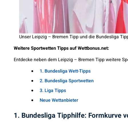
Unser Leipzig – Bremen Tipp und die Bundesliga Tipph
Weitere Sportwetten Tipps auf Wettbonus.net:
Entdecke neben dem Leipzig – Bremen Tipp weitere Sp
1. Bundesliga Wett-Tipps
2. Bundesliga Sportwetten
3. Liga Tipps
Neue Wettanbieter
1. Bundesliga Tipphilfe: Formkurve 