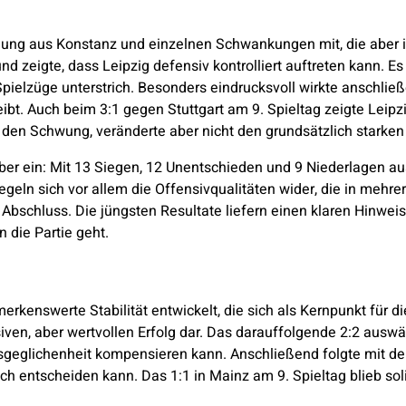
chung aus Konstanz und einzelnen Schwankungen mit, die aber in
d zeigte, dass Leipzig defensiv kontrolliert auftreten kann. Es 
pielzüge unterstrich. Besonders eindrucksvoll wirkte anschließ
ibt. Auch beim 3:1 gegen Stuttgart am 9. Spieltag zeigte Leipzig
den Schwung, veränderte aber nicht den grundsätzlich starke
er ein: Mit 13 Siegen, 12 Unentschieden und 9 Niederlagen aus 
egeln sich vor allem die Offensivqualitäten wider, die in mehre
m Abschluss. Die jüngsten Resultate liefern einen klaren Hinwe
 die Partie geht.
erkenswerte Stabilität entwickelt, die sich als Kernpunkt für 
siven, aber wertvollen Erfolg dar. Das darauffolgende 2:2 ausw
sgeglichenheit kompensieren kann. Anschließend folgte mit dem
sich entscheiden kann. Das 1:1 in Mainz am 9. Spieltag blieb s