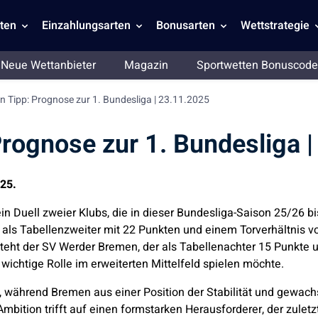
ten
Einzahlungsarten
Bonusarten
Wettstrategie
Neue Wettanbieter
Magazin
Sportwetten Bonuscode
n Tipp: Prognose zur 1. Bundesliga | 23.11.2025
Prognose zur 1. Bundesliga 
25.
in Duell zweier Klubs, die in dieser Bundesliga-Saison 25/26 b
 als Tabellenzweiter mit 22 Punkten und einem Torverhältnis v
teht der SV Werder Bremen, der als Tabellenachter 15 Punkte 
 wichtige Rolle im erweiterten Mittelfeld spielen möchte.
s, während Bremen aus einer Position der Stabilität und gewa
rer Ambition trifft auf einen formstarken Herausforderer, der z