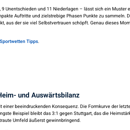
, 9 Unentschieden und 11 Niederlagen – lässt sich ein Muster e
mpakte Auftritte und zielstrebige Phasen Punkte zu sammeln. Di
kt, aus der sie viel Selbstvertrauen schöpft. Genau dieses Mome
Sportwetten Tipps
.
Heim- und Auswärtsbilanz
mit einer beeindruckenden Konsequenz. Die Formkurve der letzte
üngste Beispiel bleibt das 3:1 gegen Stuttgart, das die Heimstärk
ertraute Umfeld äußerst gewinnbringend.