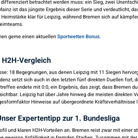
differenziert betrachtet werden muss: ein Sieg, zwei Unentsch
Mainz ist das jüngste Ergebnis dieser Serie und verdeutlicht, d
ie Heimstärke klar für Leipzig, während Bremen sich auf kämpf
 Heimteams.
men gerne einen aktuellen
Sportwetten Bonus
.
m H2H-Vergleich
ältnisse: 18 Begegnungen, aus denen Leipzig mit 11 Siegen her
nz setzt sich auch in den letzten fünf direkten Duellen fort, d
effen endete mit 0:0, ein Ergebnis, das zeigt, dass Bremen dur
l sichtbar: Leipzig hat über Jahre hinweg die meisten direkten 
sformfaktor Hinweise auf übergeordnete Kräfteverhältnisse li
nser Expertentipp zur 1. Bundesliga
ofil und klaren H2H-Vorteilen an. Bremen reist zwar mit einer 
 gewisse Anfälligkeit in fremden Stadien. Zusammen mit der T