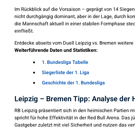
Im Rückblick auf die Vorsaison – geprägt von 14 Siegen
nicht durchgängig dominant, aber in der Lage, durch ko
die Mannschaft aktuell in einer stabilen Formphase stec
einfließt.
Entdecke abseits vom Duell Leipzig vs. Bremen weitere
Weiterführende Daten und Statistiken:
1. Bundesliga Tabelle
Siegerliste der 1. Liga
Geschichte der 1. Bundesliga
Leipzig – Bremen Tipp: Analyse der 
RB Leipzig präsentiert sich in den heimischen Partien 
spricht für hohe Effektivität in der Red Bull Arena. Das j
Gastgeber zuletzt mit viel Sicherheit und nutzen das v