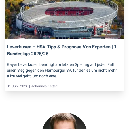
Leverkusen – HSV Tipp & Prognose Von Experten | 1.
Bundesliga 2025/26
Bayer Leverkusen benötigt am letzten Spieltag auf jeden Fall
einen Sieg gegen den Hamburger SV, für den es um nicht mehr
allzu viel geht, um noch eine...
01 Juni, 2026 |
Johannes Ketterl