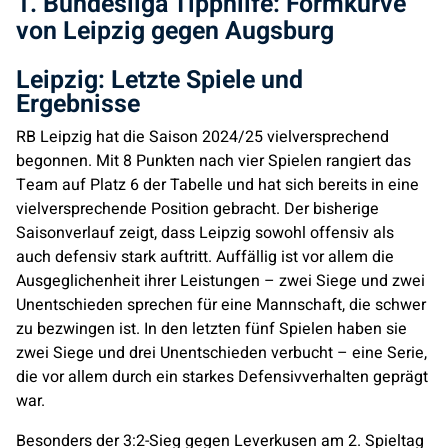
1. Bundesliga Tipphilfe: Formkurve
von Leipzig gegen Augsburg
Leipzig: Letzte Spiele und
Ergebnisse
RB Leipzig hat die Saison 2024/25 vielversprechend
begonnen. Mit 8 Punkten nach vier Spielen rangiert das
Team auf Platz 6 der Tabelle und hat sich bereits in eine
vielversprechende Position gebracht. Der bisherige
Saisonverlauf zeigt, dass Leipzig sowohl offensiv als
auch defensiv stark auftritt. Auffällig ist vor allem die
Ausgeglichenheit ihrer Leistungen – zwei Siege und zwei
Unentschieden sprechen für eine Mannschaft, die schwer
zu bezwingen ist. In den letzten fünf Spielen haben sie
zwei Siege und drei Unentschieden verbucht – eine Serie,
die vor allem durch ein starkes Defensivverhalten geprägt
war.
Besonders der 3:2-Sieg gegen Leverkusen am 2. Spieltag