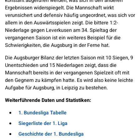
konstant abgerufen werden, was sich in den anderen
Ergebnissen widerspiegelt. Die Mannschaft wirkt
verunsichert und defensiv häufig ungeordnet, was sich vor
allem in den Auswärtsspielen zeigt. Die bittere 1:2-
Niederlage gegen Leverkusen am 34. Spieltag der
vergangenen Saison ist ein weiteres Beispiel für die
Schwierigkeiten, die Augsburg in der Ferne hat.
Die Augsburger Bilanz der letzten Saison mit 10 Siegen, 9
Unentschieden und 15 Niederlagen zeigt, dass die
Mannschaft bereits in der vergangenen Spielzeit oft mit
den Gegnern zu kämpfen hatte. Es wird also keine leichte
Aufgabe für Augsburg, in Leipzig zu bestehen.
Weiterführende Daten und Statistiken:
1. Bundesliga Tabelle
Siegerliste der 1. Liga
Geschichte der 1. Bundesliga