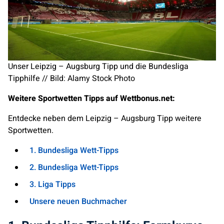
Unser Leipzig – Augsburg Tipp und die Bundesliga
Tipphilfe // Bild: Alamy Stock Photo
Weitere Sportwetten Tipps auf Wettbonus.net:
Entdecke neben dem Leipzig – Augsburg Tipp weitere
Sportwetten.
1. Bundesliga Wett-Tipps
2. Bundesliga Wett-Tipps
3. Liga Tipps
Unsere neuen Buchmacher