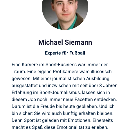
Michael Siemann
Experte für Fußball
Eine Karriere im Sport-Business war immer der
Traum. Eine eigene Profikarriere wäre illusorisch
gewesen. Mit einer journalistischen Ausbildung
ausgestattet und inzwischen mit seit über 8 Jahren
Erfahrung im Sport-Journalismus, lassen sich in
diesem Job noch immer neue Facetten entdecken.
Darum ist die Freude bis heute geblieben. Und ich
bin sicher: Sie wird auch künftig erhalten bleiben.
Denn Sport ist geladen mit Emotionen. Einerseits
macht es Spaß diese Emotionalität zu erleben.