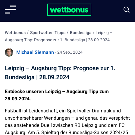
/
/
Wettbonus
Sportwetten Tipps
Bundesliga
/
Leipzig –
Augsburg Tipp: Prognose zur 1. Bundesliga | 28.09.2024
Michael Siemann
- 24 Sep., 2024
Leipzig – Augsburg Tipp: Prognose zur 1.
Bundesliga | 28.09.2024
Entdecke unseren Leipzig – Augsburg Tipp zum
28.09.2024.
Fußball ist Leidenschaft, ein Spiel voller Dramatik und
unvorhersehbarer Wendungen – und genau das verspricht
das anstehende Duell zwischen RB Leipzig und dem FC
Augsburg. Am 5. Spieltag der Bundesliga-Saison 2024/25