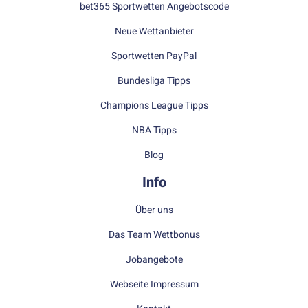
bet365 Sportwetten Angebotscode
Neue Wettanbieter
Sportwetten PayPal
Bundesliga Tipps
Champions League Tipps
NBA Tipps
Blog
Info
Über uns
Das Team Wettbonus
Jobangebote
Webseite Impressum