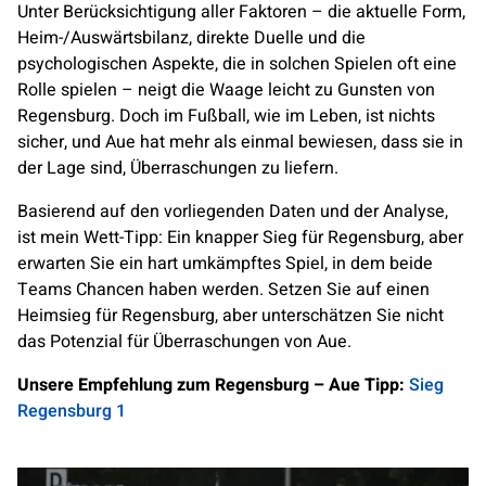
Unter Berücksichtigung aller Faktoren – die aktuelle Form,
Heim-/Auswärtsbilanz, direkte Duelle und die
psychologischen Aspekte, die in solchen Spielen oft eine
Rolle spielen – neigt die Waage leicht zu Gunsten von
Regensburg. Doch im Fußball, wie im Leben, ist nichts
sicher, und Aue hat mehr als einmal bewiesen, dass sie in
der Lage sind, Überraschungen zu liefern.
Basierend auf den vorliegenden Daten und der Analyse,
ist mein Wett-Tipp: Ein knapper Sieg für Regensburg, aber
erwarten Sie ein hart umkämpftes Spiel, in dem beide
Teams Chancen haben werden. Setzen Sie auf einen
Heimsieg für Regensburg, aber unterschätzen Sie nicht
das Potenzial für Überraschungen von Aue.
Unsere Empfehlung zum Regensburg – Aue Tipp:
Sieg
Regensburg 1