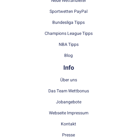
Neue Wettanbieter
Sportwetten PayPal
Bundesliga Tipps
Champions League Tipps
NBA Tipps
Blog
Info
Über uns
Das Team Wettbonus
Jobangebote
Webseite Impressum
Kontakt
Presse