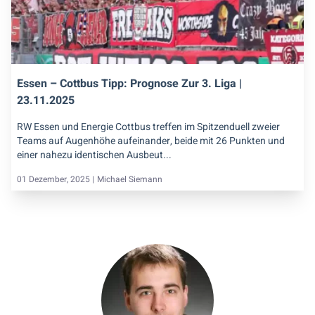
Essen – Cottbus Tipp: Prognose Zur 3. Liga |
23.11.2025
RW Essen und Energie Cottbus treffen im Spitzenduell zweier
Teams auf Augenhöhe aufeinander, beide mit 26 Punkten und
einer nahezu identischen Ausbeut...
01 Dezember, 2025 |
Michael Siemann