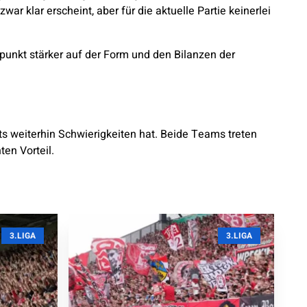
r klar erscheint, aber für die aktuelle Partie keinerlei
rpunkt stärker auf der Form und den Bilanzen der
 weiterhin Schwierigkeiten hat. Beide Teams treten
en Vorteil.
3.LIGA
3.LIGA