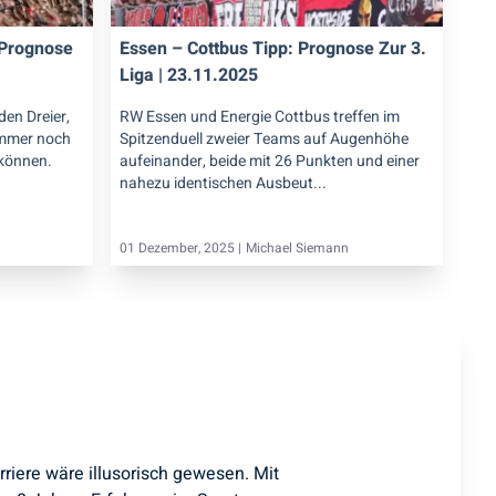
 Prognose
Essen – Cottbus Tipp: Prognose Zur 3.
Liga | 23.11.2025
den Dreier,
RW Essen und Energie Cottbus treffen im
immer noch
Spitzenduell zweier Teams auf Augenhöhe
 können.
aufeinander, beide mit 26 Punkten und einer
nahezu identischen Ausbeut...
01 Dezember, 2025 |
Michael Siemann
riere wäre illusorisch gewesen. Mit