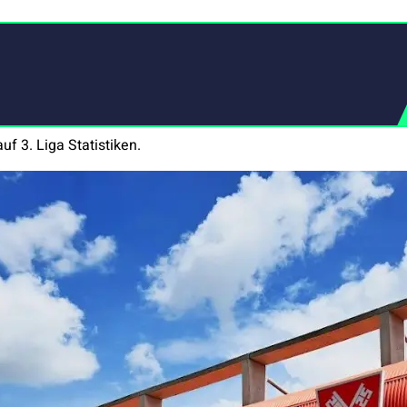
 3. Liga Statistiken.