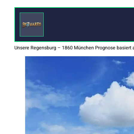
Unsere Regensburg – 1860 München Prognose basiert auf