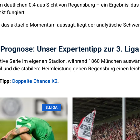
deutlichen 0:4 aus Sicht von Regensburg – ein Ergebnis, das zwa
kt fungiert.
er das aktuelle Momentum aussagt, liegt der analytische Schwe
rognose: Unser Expertentipp zur 3. Liga
tive Serie im eigenen Stadion, während 1860 München auswärts
l und die stabilere Heimleistung geben Regensburg einen leicht
Tipp:
Doppelte Chance X2
.
3.LIGA