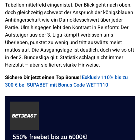
Tabellenmittelfeld eingenistet. Der Blick geht nach oben,
doch gleichzeitig schwebt der Anspruch der königsblauen
Anhängerschaft wie ein Damoklesschwert über jeder
Partie. Ulm hingegen lebt den Kontrast in Reinform: Der
Aufsteiger aus der 3. Liga kämpft verbissen ums
Überleben, punktet zu wenig und tritt auswärts meist
mutlos auf. Die Ausgangslage ist deutlich, doch wie so oft
in der 2. Bundesliga gilt: Statistik schlägt nicht immer
Herzblut – aber sie liefert starke Hinweise.
Sichere Dir jetzt einen Top Bonus!
Exklusiv 110% bis zu
300 € bei SUPABET mit Bonus Code WETT110
550% freebet bis zu 6000€!