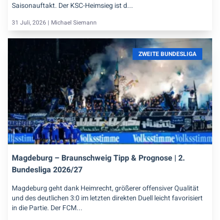
Saisonauftakt. Der KSC-Heimsieg ist d...
31 Juli, 2026 |
Michael Siemann
ZWEITE BUNDESLIGA
Magdeburg – Braunschweig Tipp & Prognose | 2.
Bundesliga 2026/27
Magdeburg geht dank Heimrecht, größerer offensiver Qualität
und des deutlichen 3:0 im letzten direkten Duell leicht favorisiert
in die Partie. Der FCM...