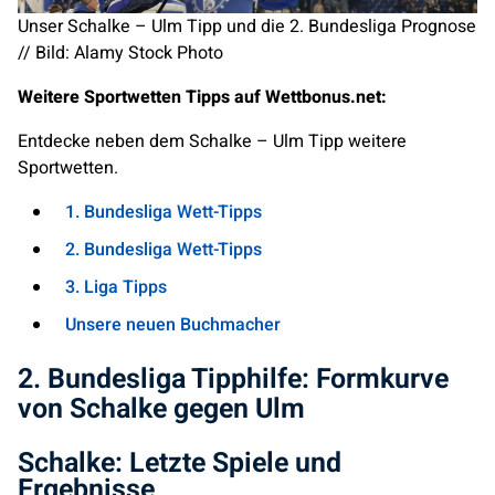
Unser Schalke – Ulm Tipp und die 2. Bundesliga Prognose
// Bild: Alamy Stock Photo
Weitere Sportwetten Tipps auf Wettbonus.net:
Entdecke neben dem Schalke – Ulm Tipp weitere
Sportwetten.
1. Bundesliga Wett-Tipps
2. Bundesliga Wett-Tipps
3. Liga Tipps
Unsere neuen Buchmacher
2. Bundesliga Tipphilfe: Formkurve
von Schalke gegen Ulm
Schalke: Letzte Spiele und
Ergebnisse