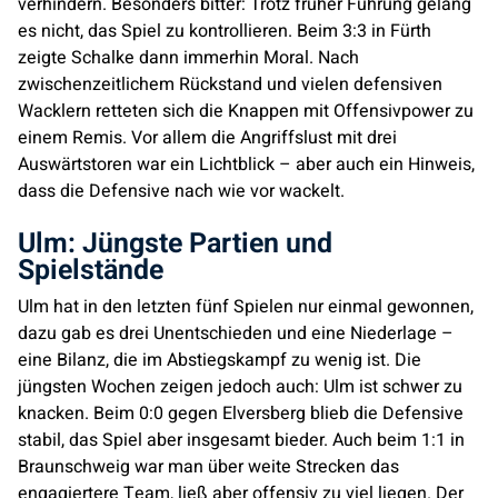
verhindern. Besonders bitter: Trotz früher Führung gelang
es nicht, das Spiel zu kontrollieren. Beim 3:3 in Fürth
zeigte Schalke dann immerhin Moral. Nach
zwischenzeitlichem Rückstand und vielen defensiven
Wacklern retteten sich die Knappen mit Offensivpower zu
einem Remis. Vor allem die Angriffslust mit drei
Auswärtstoren war ein Lichtblick – aber auch ein Hinweis,
dass die Defensive nach wie vor wackelt.
Ulm: Jüngste Partien und
Spielstände
Ulm hat in den letzten fünf Spielen nur einmal gewonnen,
dazu gab es drei Unentschieden und eine Niederlage –
eine Bilanz, die im Abstiegskampf zu wenig ist. Die
jüngsten Wochen zeigen jedoch auch: Ulm ist schwer zu
knacken. Beim 0:0 gegen Elversberg blieb die Defensive
stabil, das Spiel aber insgesamt bieder. Auch beim 1:1 in
Braunschweig war man über weite Strecken das
engagiertere Team, ließ aber offensiv zu viel liegen. Der