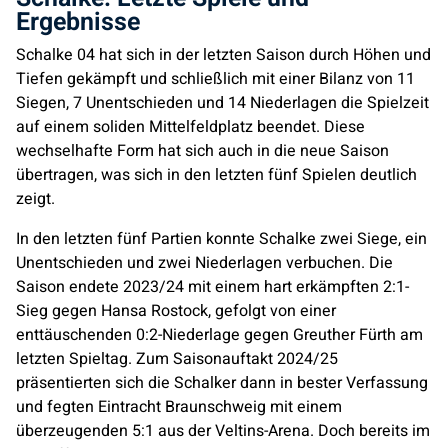
Ergebnisse
Schalke 04 hat sich in der letzten Saison durch Höhen und
Tiefen gekämpft und schließlich mit einer Bilanz von 11
Siegen, 7 Unentschieden und 14 Niederlagen die Spielzeit
auf einem soliden Mittelfeldplatz beendet. Diese
wechselhafte Form hat sich auch in die neue Saison
übertragen, was sich in den letzten fünf Spielen deutlich
zeigt.
In den letzten fünf Partien konnte Schalke zwei Siege, ein
Unentschieden und zwei Niederlagen verbuchen. Die
Saison endete 2023/24 mit einem hart erkämpften 2:1-
Sieg gegen Hansa Rostock, gefolgt von einer
enttäuschenden 0:2-Niederlage gegen Greuther Fürth am
letzten Spieltag. Zum Saisonauftakt 2024/25
präsentierten sich die Schalker dann in bester Verfassung
und fegten Eintracht Braunschweig mit einem
überzeugenden 5:1 aus der Veltins-Arena. Doch bereits im